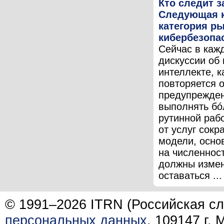
Кто следит з
Следующая 
категория р
кибербезопа
Сейчас в каж
дискуссии об
интеллекте, к
повторяется о
предупрежден
выполнять бó
рутинной раб
от услуг сокр
модели, осно
на численнос
должны измен
оставаться ...
© 1991–2026 ITRN (Российская сл
персональных данных
. 109147 г.