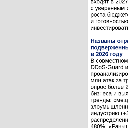
входят в 2027
с уверенным
роста бюджет
и готовность
инвестировать
Названы отр
подверженны
в 2026 году
В совместном
DDoS-Guard и
проанализиро
млн атак за т
опрос более 
бизнеса и вы
тренды: смещ
злоумышленни
индустрию (+
распределенн
480%. «Рань