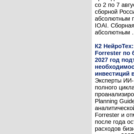
со 2 по 7 авг
сборной Росс
абсолютным 
IOAI. Сборна
абсолютным .
К2 НейроТех
Forrester по
2027 год по
необходимос
инвестиций 
Эксперты ИИ-
полного цикл
проанализиро
Planning Guid
аналитическо
Forrester и о
после года о
расходов биз