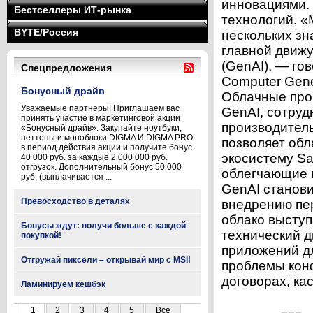
инновациями.
Бестселлеры ИТ-рынка
технологий. «
BYTE/Россия
нескольких зн
главной движу
(GenAI), — го
Спецпредложения
Computer Gene
Бонусный драйв
Облачные про
Уважаемые партнеры! Приглашаем вас
GenAI, сотруд
принять участие в маркетинговой акции
производител
«Бонусный драйв». Закупайте ноутбуки,
неттопы и моноблоки DIGMA И DIGMA PRO
позволяет об
в период действия акции и получите бонус
экосистему S
40 000 руб. за каждые 2 000 000 руб.
отгрузок. Дополнительный бонус 50 000
облегчающие 
руб. (выплачивается ...
GenAI станов
Превосходство в деталях
внедрению пер
облако выступ
Бонусы ждут: получи больше с каждой
технический д
покупкой!
приложений дл
Отгружай пиксели – открывай мир с MSI!
проблемы кон
договорах, ка
Ламинируем кешбэк
1
2
3
4
5
Все