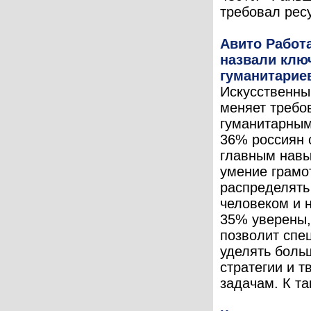
требовал ресу
Авито Работ
назвали клю
гуманитарие
Искусственны
меняет требо
гуманитарным
36% россиян 
главным навы
умение грамо
распределять
человеком и 
35% уверены,
позволит спе
уделять боль
стратегии и т
задачам. К так