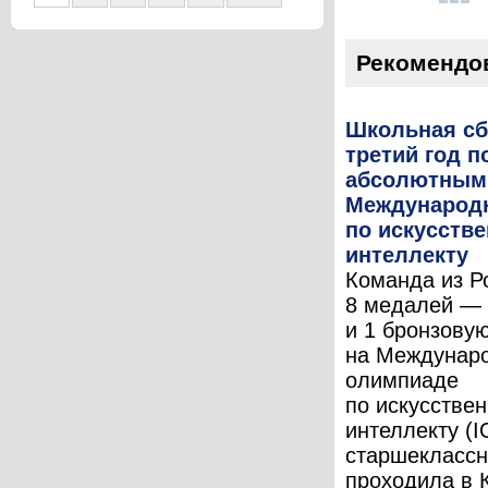
Рекомендо
Школьная сб
третий год п
абсолютным
Международ
по искусств
интеллекту
Команда из Р
8 медалей — 
и 1 бронзову
на Междунар
олимпиаде
по искусстве
интеллекту (I
старшеклассн
проходила в 