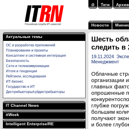
Теги
Архив
Новости
Мнени
Актуальные темы
Шесть обл
ОС и разработка приложений
следить в 
Планирование и проекты
Консалтинг и системная интеграция
19.11.2024
Экспе
Безопасность
Менеджмент
Сети и телекоммуникации
Итоги и тенденции
Облачные стра
Рейтинги, исследования
организации и
ИТ-бизнес
главных факто
Государство и ИТ
Дистрибьюторы/субдистрибьюторы
опрошенные п
конкурентоспо
глубже погруж
IT Channel News
большим коли
itWeek
получают экон
Intelligent Enterprise/RE
и более глубо