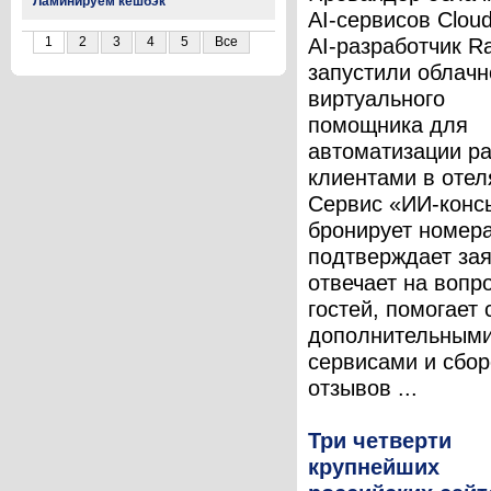
Ламинируем кешбэк
AI-сервисов Cloud
AI-разработчик Ra
1
2
3
4
5
Все
запустили облачн
виртуального
помощника для
автоматизации ра
клиентами в отел
Сервис «ИИ-конс
бронирует номера
подтверждает зая
отвечает на вопр
гостей, помогает 
дополнительным
сервисами и сбо
отзывов ...
Три четверти
крупнейших