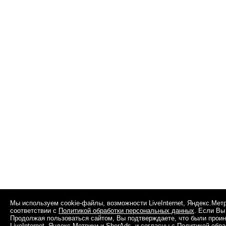
Мы используем cookie-файлы, возможности LiveInternet, Яндекс.Мет
соответствии с
Политикой обработки персональных данных
. Если Вы
Продолжая пользоваться сайтом, Вы подтверждаете, что были прои
LiveInternet, Яндекс.Метрики и SberAds, и согласны с
Политикой обра