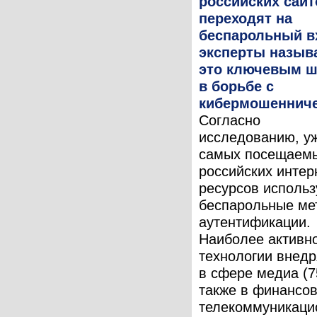
российских сайт
переходят на
беспарольный в
эксперты назыв
это ключевым ш
в борьбе с
кибермошеннич
Согласно
исследованию, у
самых посещаем
российских интер
ресурсов исполь
беспарольные ме
аутентификации.
Наиболее активно
технологии внед
в сфере медиа (7
также в финансо
телекоммуникаци