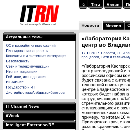
Теги
Архив
П
Новости
Мнения
Актуальные темы
«Лаборатория Ка
центр во Владив
ОС и разработка приложений
Планирование и проекты
17.11.2017
Новости
,
ОС и р
Консалтинг и системная интеграция
процессов
,
Сети и телекомм
Безопасность
«Лаборатория Касперск
Сети и телекоммуникации
центр исследований и р
Итоги и тенденции
российским офисом комп
Рейтинги, исследования
будет связана с антив
ИТ-бизнес
технологий поиска уяз
Государство и ИТ
центре Владивостока и 
Дистрибьюторы/субдистрибьюторы
которых будет набрана 
сотрудничающих с «Лаб
стремительного развити
IT Channel News
сталкивающихся с раз
мошенническими схемами
itWeek
примеру, по итогам 10 
Приморского края, стол
Intelligent Enterprise/RE
раза по сравнению с ан