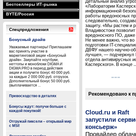
Детальный анализ угро
Бестселлеры ИТ-рынка
«Лаборатории Касперск
информационной безоп
BYTE/Россия
работы вредоносных про
следовательно, создав
защиту. «Мы растем и 
Спецпредложения
Владивостоке позволит
вредоносного ПО, даже 
Бонусный драйв
Не менее важно, что во
подготовки IT-специали
Уважаемые партнеры! Приглашаем
ДВФУ нашего научно-об
вас принять участие в
лучше», — подчеркнул 
маркетинговой акции «Бонусный
отдела антивирусных и
драйв». Закупайте ноутбуки,
неттопы и моноблоки DIGMA И
Касперского». В конце .
DIGMA PRO в период действия
акции и получите бонус 40 000 руб.
за каждые 2 000 000 руб. отгрузок.
Дополнительный бонус 50 000 руб.
(выплачивается ...
Рекомендовано к 
Превосходство в деталях
Бонусы ждут: получи больше с
каждой покупкой!
Cloud.ru и Raft
запустили серви
Отгружай пиксели – открывай мир
консьерж»
с MSI!
Провайдер облач