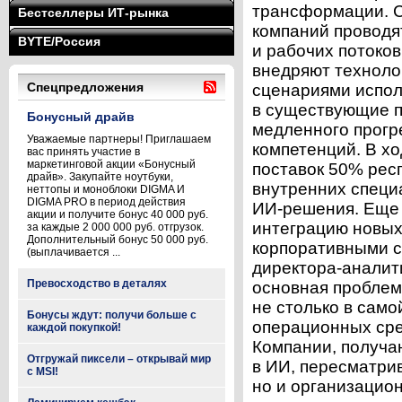
трансформации. С
Бестселлеры ИТ-рынка
компаний проводя
BYTE/Россия
и рабочих потоко
внедряют техноло
Спецпредложения
сценариями испол
в существующие п
Бонусный драйв
медленного прогр
Уважаемые партнеры! Приглашаем
компетенций. В х
вас принять участие в
маркетинговой акции «Бонусный
поставок 50% рес
драйв». Закупайте ноутбуки,
внутренних специ
неттопы и моноблоки DIGMA И
DIGMA PRO в период действия
ИИ-решения. Еще
акции и получите бонус 40 000 руб.
интеграцию новых
за каждые 2 000 000 руб. отгрузок.
Дополнительный бонус 50 000 руб.
корпоративными с
(выплачивается ...
директора-аналити
Превосходство в деталях
основная проблем
не столько в само
Бонусы ждут: получи больше с
операционных сре
каждой покупкой!
Компании, получа
Отгружай пиксели – открывай мир
в ИИ, пересматрив
с MSI!
но и организацион