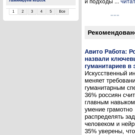
Ламинируем кешбэк
и подходы ...
чита
1
2
3
4
5
Все
Рекомендован
Авито Работа: Р
назвали ключев
гуманитариев в 
Искусственный и
меняет требовани
гуманитарным сп
36% россиян счит
главным навыком
умение грамотно
распределять за
человеком и нейр
35% уверены, чт