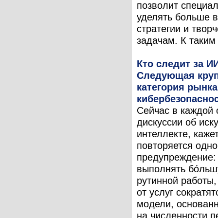
позволит специа
уделять больше 
стратегии и твор
задачам. К таким 
Кто следит за И
Следующая кру
категория рынка
кибербезопасно
Сейчас в каждой 
дискуссии об иск
интеллекте, кажет
повторяется одно
предупреждение:
выполнять бóльш
рутинной работы,
от услуг сократят
модели, основан
на численности п