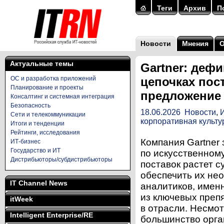
Теги
Архив
П
Новости
Мнения
Актуальные темы
Gartner: деф
ОС и разработка приложений
цепочках пос
Планирование и проекты
предложение
Консалтинг и системная интеграция
Безопасность
18.06.2026
Новости
,
Сети и телекоммуникации
корпоративная культу
Итоги и тенденции
Рейтинги, исследования
Компания Gartner 
ИТ-бизнес
Государство и ИТ
по искусственном
Дистрибьюторы/субдистрибьюторы
поставок растет 
обеспечить их не
IT Channel News
аналитиков, имен
из ключевых преп
itWeek
в отрасли. Несмо
Intelligent Enterprise/RE
большинство орга