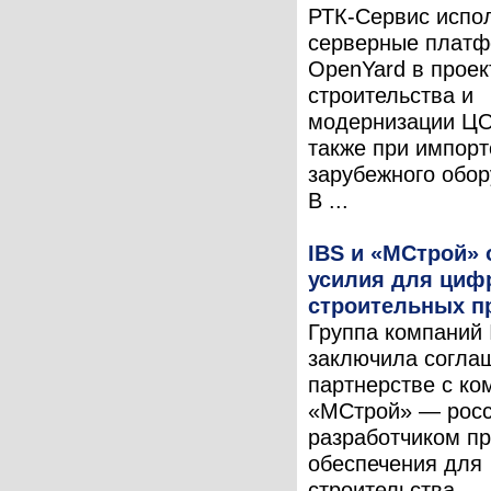
РТК-Сервис испо
серверные плат
OpenYard в проек
строительства и
модернизации ЦО
также при импор
зарубежного обор
В ...
IBS и «МСтрой»
усилия для циф
строительных п
Группа компаний 
заключила согла
партнерстве с ко
«МСтрой» — рос
разработчиком п
обеспечения для
строительства.