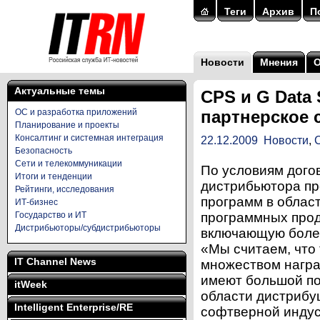
Теги
Архив
П
Новости
Мнения
Актуальные темы
CPS и G Data
ОС и разработка приложений
партнерское 
Планирование и проекты
Консалтинг и системная интеграция
22.12.2009
Новости
,
Безопасность
Сети и телекоммуникации
По условиям дого
Итоги и тенденции
дистрибьютора пр
Рейтинги, исследования
программ в облас
ИТ-бизнес
Государство и ИТ
программных прод
Дистрибьюторы/субдистрибьюторы
включающую более
«Мы считаем, что
IT Channel News
множеством награ
имеют большой по
itWeek
области дистрибу
Intelligent Enterprise/RE
софтверной индус