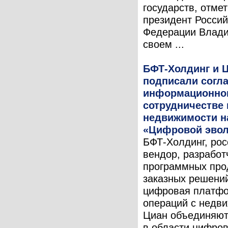
государств, отме
президент Россий
Федерации Влади
своем ...
БФТ-Холдинг и 
подписали согл
информационно
сотрудничестве
недвижимости н
«Цифровой эво
БФТ-Холдинг, рос
вендор, разработ
программных про
заказных решений
цифровая платф
операций с недв
Циан объединяют
в области цифро