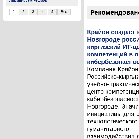
Ламинируем кешбэк
Рекомендован
1
2
3
4
5
Все
Крайон создаст
Новгороде росси
киргизский ИТ-ц
компетенций в о
кибербезопасно
Компания Крайон
Российско-кыргыз
учебно-практичес
центр компетенци
кибербезопаснос
Новгороде. Знач
инициативы для 
технологического
гуманитарного
взаимодействия 