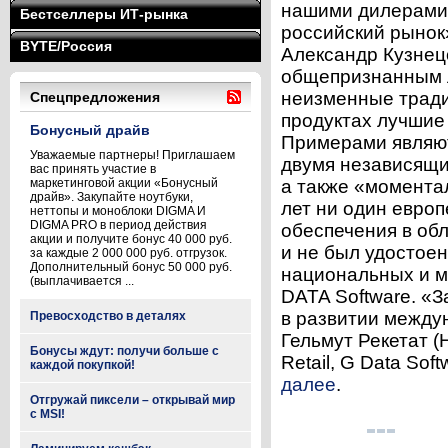
нашими дилерами 
Бестселлеры ИТ-рынка
российский рынок
BYTE/Россия
Александр Кузнец
общепризнанным л
неизменные традиц
Спецпредложения
продуктах лучшие
Бонусный драйв
Примерами являют
Уважаемые партнеры! Приглашаем
двумя независящи
вас принять участие в
маркетинговой акции «Бонусный
а также «момента
драйв». Закупайте ноутбуки,
лет ни один евро
неттопы и моноблоки DIGMA И
DIGMA PRO в период действия
обеспечения в об
акции и получите бонус 40 000 руб.
и не был удостое
за каждые 2 000 000 руб. отгрузок.
Дополнительный бонус 50 000 руб.
национальных и м
(выплачивается ...
DATA Software. «
в развитии между
Превосходство в деталях
Гельмут Рекетат (H
Бонусы ждут: получи больше с
Retail, G Data Sof
каждой покупкой!
далее
.
Отгружай пиксели – открывай мир
с MSI!