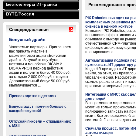
Бестселлеры ИТ-рынка
Рекомендовано к про
BYTE/Россия
PIX Robotics выходит на р
комплексным решением дл
бизнеса в едином контуре
Спецпредложения
Компания PIX Robotics, раз
повышения эффективности и
Бонусный драйв
объявила о выходе на рынок
отечественной CPM-платфо
Уважаемые партнеры! Приглашаем
цифровую экосистему функц
вас принять участие в
планирования с ...
маркетинговой акции «Бонусный
драйв». Закупайте ноутбуки,
Автоматизация подбора пер
неттопы и моноблоки DIGMA И
нужно знать ИТ-директору д
DIGMA PRO в период действия
Когда HR приходит к ИТ-дир
акции и получите бонус 40 000 руб.
найма, за этим, как правило,
за каждые 2 000 000 руб. отгрузок.
управленческая. Рассмотрим
Дополнительный бонус 50 000 руб.
сколько реально стоят и как
(выплачивается ...
приносит измеримый результат
Интеграция с МИС: как сд
Превосходство в деталях
для людей
В современном мире многие
Бонусы ждут: получи больше с
могут не только проконсульти
каждой покупкой!
полноценно записать на при
визит. Все это возможно бл
системой. Главная задача ин
Отгружай пиксели – открывай мир
с MSI!
Сначала процесс, потом ИИ
автоматизации