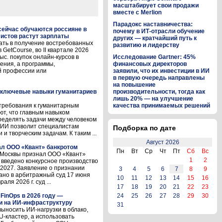
масштабирует свои продажи
вместе с Merlion
Парадокс наставничества:
 сейчас обучаются россияне в
почему в ИТ-отрасли обучение
листов растут зарплаты
других — кратчайший путь к
ать в получение востребованных
развитию и лидерству
GetCourse, во II квартале 2026
с. покупок онлайн-курсов в
Исследование Gartner: 45%
ения, а программы,
финансовых директоров
й профессии или
заявили, что их инвестиции в ИИ
в первую очередь направлены
на повышение
и ключевые навыки гуманитариев
производительности, тогда как
лишь 20% — на улучшение
требования к гуманитарным
качества принимаемых решений
ют, что главным навыком
ределять задачи между человеком
о ИИ позволит специалистам
Подборка по дате
и творческим задачам. К таким ...
Август 2026
л ООО «Квант» банкротом
Пн
Вт
Ср
Чт
Пт
Сб
Вс
д Москвы признал ООО «Квант»
1
2
 введено конкурсное производство
.2027. Заявление о признании
3
4
5
6
7
8
9
ано в арбитражный суд 17 июня
10
11
12
13
14
15
16
ля 2026 г. суд ...
17
18
19
20
21
22
23
FinOps в 2026 году —
24
25
26
27
28
29
30
и на ИИ-инфраструктуру
31
выносить ИИ-нагрузки в облако,
-кластер, а использовать