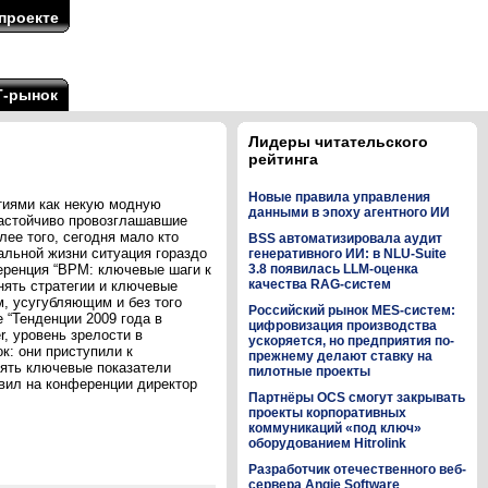
проекте
Т-рынок
Лидеры читательского
рейтинга
Новые правила управления
тиями как некую модную
данными в эпоху агентного ИИ
настойчиво провозглашавшие
ее того, сегодня мало кто
BSS автоматизировала аудит
еальной жизни ситуация гораздо
генеративного ИИ: в NLU-Suite
ференция “BPM: ключевые шаги к
3.8 появилась LLM-оценка
качества RAG-систем
нять стратегии и ключевые
м, усугубляющим и без того
Российский рынок MES-систем:
 “Тенденции 2009 года в
цифровизация производства
, уровень зрелости в
ускоряется, но предприятия по-
к: они приступили к
прежнему делают ставку на
ять ключевые показатели
пилотные проекты
вил на конференции директор
Партнёры OCS смогут закрывать
проекты корпоративных
коммуникаций «под ключ»
оборудованием Hitrolink
Разработчик отечественного веб-
сервера Angie Software