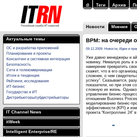
Теги
Архив
П
Новости
Мнения
Актуальные темы
BPM: на очереди 
ОС и разработка приложений
09.12.2009
Новости
,
Идеи и пра
Планирование и проекты
Уже давно менеджеры и ай
Консалтинг и системная интеграция
новинку. Немалую роль в 
Безопасность
намерение превратить свои
Сети и телекоммуникации
скажет, что в его организ
Итоги и тенденции
сложнее, о чем свидетель
успеху”. Сказывается, раз
Рейтинги, исследования
показатели, но при этом с
ИТ-бизнес
сложную их жизнь. Однако 
Государство и ИТ
управлении бизнес-процесс
Дистрибьюторы/субдистрибьюторы
отношении Business Proce
моделированию бизнес-про
эффективности (KPI) и из
IT Channel News
проекта “Контроллинг 24” в
itWeek
Intelligent Enterprise/RE