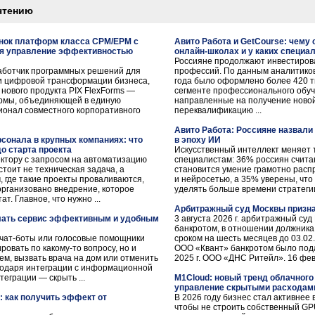
чтению
ынок платформ класса CPM/EPM с
Авито Работа и GetCourse: чему
я управление эффективностью
онлайн-школах и у каких специа
Россияне продолжают инвестиров
работчик программных решений для
профессий. По данным аналитиков 
 цифровой трансформации бизнеса,
года было оформлено более 420 ты
 нового продукта PIX FlexForms —
сегменте профессионального обуч
рмы, объединяющей в единую
направленные на получение ново
ионал совместного корпоративного
переквалификацию ...
Авито Работа: Россияне назвал
сонала в крупных компаниях: что
в эпоху ИИ
о старта проекта
Искусственный интеллект меняет 
ектору с запросом на автоматизацию
специалистам: 36% россиян счита
 стоит не техническая задача, а
становится умение грамотно расп
, где такие проекты проваливаются,
и нейросетью, а 35% уверены, чт
 организовано внедрение, которое
уделять больше времени стратегии 
. Главное, что нужно ...
Арбитражный суд Москвы призна
елать сервис эффективным и удобным
3 августа 2026 г. арбитражный су
банкротом, в отношении должника
 чат-боты или голосовые помощники
сроком на шесть месяцев до 03.02
ровать по какому-то вопросу, но и
ООО «Квант» банкротом было под
ем, вызвать врача на дом или отменить
2025 г. ООО «ДНС Ритейл». 16 февра
агодаря интеграции с информационной
теграции — скрыть ...
M1Cloud: новый тренд облачного 
управление скрытыми расходам
: как получить эффект от
В 2026 году бизнес стал активнее 
чтобы не строить собственный GPU