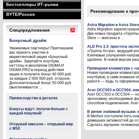
Бестселлеры ИТ-рынка
Рекомендовано к про
BYTE/Россия
Astra Migration и Astra Sto
Astra Migration зарегистрир
Спецпредложения
Два новых продукта «Группы
Store — внесены в ...
Бонусный драйв
ALD Pro 3.3: простота эксп
Уважаемые партнеры! Приглашаем
«Группа Астра», ведущий ро
вас принять участие в
Ключевые улучшения направ
маркетинговой акции «Бонусный
удобнее. В новой версии реал
драйв». Закупайте ноутбуки,
неттопы и моноблоки DIGMA И
Проводная клавиатура с 
DIGMA PRO в период действия
Новая проводная клавиатур
акции и получите бонус 40 000 руб.
ноутбуков, а сами клавиши о
за каждые 2 000 000 руб. отгрузок.
работе — будь то оформление
Дополнительный бонус 50 000 руб.
(выплачивается ...
Acer OCC503 и OCC504: ко
Acer OCC503 и OCC504 — нов
Превосходство в деталях
эргономику, необходимые фу
способом подключения. Acer 
Бонусы ждут: получи больше с
В ритме любимой музыки:
каждой покупкой!
В Merlion поступили пять н
домашних активностей до от
Отгружай пиксели – открывай мир
Сделать звучание телевизора
с MSI!