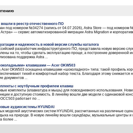
чтению
re вошли в реестр отечественного ПО
ован под номером №34274 (запись от 04.07.2026), Astra Store — под номером №
 Астра» — сервис автоматизированной миграции Astra Migration и корпорати
луатации и надежность в новой версии службы каталога
ссийский разработчик инфраструктурного ПО, представила новую версию служ
лены на то, чтобы сделать эксплуатацию проще, а построение доверенной 
изована поддержка Astra ...
«шоколадными» клавишами — Acer OKW503
а Acer OKW503 оснащена клавишами «шоколадного» типа: такой профиль хо
беспечивают тихий и комфортный набор текста. Благодаря этому снижается н
 документов ...
мплекты с ноутбучным профилем клавиш
ые комплекты (клавиатура и мышь) для повседневного использования. Нов
нкции и доступную стоимость. В линейку вошли две модели с одинаковой кон
OCC503 работает по ...
 новые аудиосистемы HYUNDAI
овых моделей акустических систем HYUNDAI, рассчитанных на различные сцен
дыха на природе. В новую линейку вошли саундбары, музыкальные центры и п
 более ...