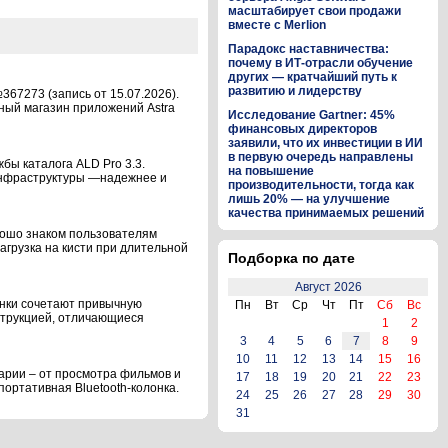
масштабирует свои продажи
вместе с Merlion
Парадокс наставничества:
почему в ИТ-отрасли обучение
других — кратчайший путь к
развитию и лидерству
367273 (запись от 15.07.2026).
вный магазин приложений Astra
Исследование Gartner: 45%
финансовых директоров
заявили, что их инвестиции в ИИ
в первую очередь направлены
бы каталога ALD Pro 3.3.
на повышение
инфраструктуры —надежнее и
производительности, тогда как
лишь 20% — на улучшение
качества принимаемых решений
рошо знаком пользователям
агрузка на кисти при длительной
Подборка по дате
Август 2026
инки сочетают привычную
Пн
Вт
Ср
Чт
Пт
Сб
Вс
струкцией, отличающиеся
1
2
3
4
5
6
7
8
9
10
11
12
13
14
15
16
арии – от просмотра фильмов и
17
18
19
20
21
22
23
ортативная Bluetooth-колонка.
24
25
26
27
28
29
30
31