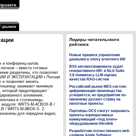
проекте
Т-рынок
тации
Лидеры читательского
рейтинга
Новые правила управления
данными в эпоху агентного ИИ
х и конференц-залов,
BSS автоматизировала аудит
 лючков – вместо готовых
генеративного ИИ: в NLU-Suite
ение разделены, что позволяет
3.8 появилась LLM-оценка
ЦИИ И ЭКСПЛУАТАЦИИ • Полная
качества RAG-систем
у и позволяет менять
столешницу занимают минимум
Российский рынок MES-систем:
н, который предотвращает
цифровизация производства
одированного алюминия,
ускоряется, но предприятия по-
прежнему делают ставку на
монтажа в столешницы.
пилотные проекты
• 4 модуля: WRTS-M-4CBOX-B /
B / WRTS-M-8BOX-S. 2.
Партнёры OCS смогут закрывать
азначены для передачи видео,
проекты корпоративных
коммуникаций «под ключ»
оборудованием Hitrolink
Разработчик отечественного веб-
сервера Angie Software