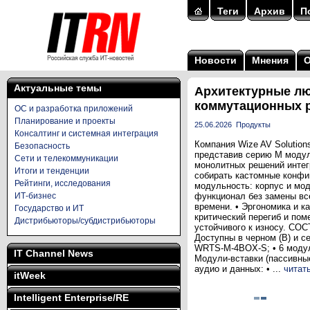
Теги
Архив
П
Новости
Мнения
Актуальные темы
Архитектурные лю
коммутационных 
ОС и разработка приложений
Планирование и проекты
25.06.2026
Продукты
Консалтинг и системная интеграция
Компания Wize AV Solutio
Безопасность
представив серию M модул
Сети и телекоммуникации
монолитных решений интегр
Итоги и тенденции
собирать кастомные кон
Рейтинги, исследования
модульность: корпус и мод
ИТ-бизнес
функционал без замены вс
времени. • Эргономика и 
Государство и ИТ
критический перегиб и пом
Дистрибьюторы/субдистрибьюторы
устойчивого к износу. С
Доступны в черном (B) и с
WRTS-M-4BOX-S; • 6 моду
IT Channel News
Модули-вставки (пассивны
аудио и данных: • ...
читат
itWeek
Intelligent Enterprise/RE