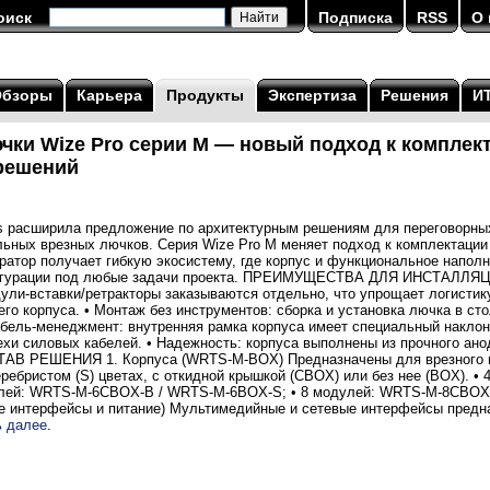
оиск
Подписка
RSS
О 
Обзоры
Карьера
Продукты
Экспертиза
Решения
И
чки Wize Pro серии M ― новый подход к комплек
решений
ns расширила предложение по архитектурным решениям для переговорны
ьных врезных лючков. Серия Wize Pro M меняет подход к комплектации
атор получает гибкую экосистему, где корпус и функциональное наполн
фигурации под любые задачи проекта. ПРЕИМУЩЕСТВА ДЛЯ ИНСТАЛЛЯ
ули-вставки/ретракторы заказываются отдельно, что упрощает логистик
его корпуса. • Монтаж без инструментов: сборка и установка лючка в 
кабель-менеджмент: внутренняя рамка корпуса имеет специальный накло
ехи силовых кабелей. • Надежность: корпуса выполнены из прочного ан
ОСТАВ РЕШЕНИЯ 1. Корпуса (WRTS-M-BOX) Предназначены для врезного 
еребристом (S) цветах, с откидной крышкой (CBOX) или без нее (BOX). 
лей: WRTS-M-6CBOX-B / WRTS-M-6BOX-S; • 8 модулей: WRTS-M-8CBOX-
е интерфейсы и питание) Мультимедийные и сетевые интерфейсы предн
ь далее
.