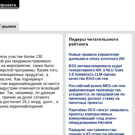
проекте
Т-рынок
Лидеры читательского
рейтинга
Новые правила управления
яли участие более 130
данными в эпоху агентного ИИ
ой раз продемонстрировало
 на мероприятии, также были
BSS автоматизировала аудит
нерской программы. Кроме того,
генеративного ИИ: в NLU-Suite
нновационных продуктах, а
3.8 появилась LLM-оценка
качества RAG-систем
раслях. Как подчеркнул
истем видеонаблюдения остается
Российский рынок MES-систем:
-индустрии отмечается всеобщий
цифровизация производства
и. Так, например, по данным
ускоряется, но предприятия по-
, причем на долю сетевого
прежнему делают ставку на
а достигнет 24,1 млрд. долл., а
пилотные проекты
 рынка видеонаблюдения
Партнёры OCS смогут закрывать
проекты корпоративных
коммуникаций «под ключ»
оборудованием Hitrolink
Парадокс наставничества:
почему в ИТ-отрасли обучение