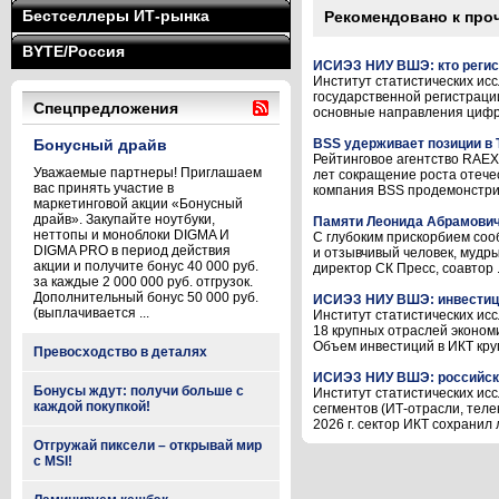
Бестселлеры ИТ-рынка
Рекомендовано к про
BYTE/Россия
ИСИЭЗ НИУ ВШЭ: кто регис
Институт статистических и
государственной регистраци
Спецпредложения
основные направления цифро
Бонусный драйв
BSS удерживает позиции в 
Рейтинговое агентство RAEX
Уважаемые партнеры! Приглашаем
лет сокращение роста отече
вас принять участие в
компания BSS продемонстрир
маркетинговой акции «Бонусный
драйв». Закупайте ноутбуки,
Памяти Леонида Абрамович
неттопы и моноблоки DIGMA И
С глубоким прискорбием соо
DIGMA PRO в период действия
и отзывчивый человек, мудр
акции и получите бонус 40 000 руб.
директор СК Пресс, соавтор .
за каждые 2 000 000 руб. отгрузок.
Дополнительный бонус 50 000 руб.
ИСИЭЗ НИУ ВШЭ: инвестиции
(выплачивается ...
Институт статистических ис
18 крупных отраслей экономи
Объем инвестиций в ИКТ круп
Превосходство в деталях
ИСИЭЗ НИУ ВШЭ: российский
Бонусы ждут: получи больше с
Институт статистических ис
каждой покупкой!
сегментов (ИТ-отрасли, теле
2026 г. сектор ИКТ сохранил л
Отгружай пиксели – открывай мир
с MSI!