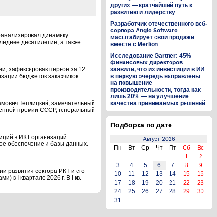
других — кратчайший путь к
развитию и лидерству
Разработчик отечественного веб-
сервера Angie Software
оанализировал динамику
масштабирует свои продажи
леднее десятилетие, а также
вместе с Merlion
Исследование Gartner: 45%
финансовых директоров
ии, зафиксировав первое за 12
заявили, что их инвестиции в ИИ
изации бюджетов заказчиков
в первую очередь направлены
на повышение
производительности, тогда как
лишь 20% — на улучшение
рамович Теплицкий, замечательный
качества принимаемых решений
твенной премии СССР, генеральный
Подборка по дате
иций в ИКТ организаций
Август 2026
ное обеспечение и базы данных.
Пн
Вт
Ср
Чт
Пт
Сб
Вс
1
2
3
4
5
6
7
8
9
и развития сектора ИКТ и его
10
11
12
13
14
15
16
 в I квартале 2026 г. В I кв.
17
18
19
20
21
22
23
24
25
26
27
28
29
30
31