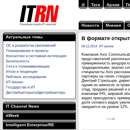
Теги
Архив
П
Новости
Мнения
Актуальные темы
В формате открыт
ОС и разработка приложений
06.12.2014
ИТ-рынок
Планирование и проекты
Компания Axis Communicat
Консалтинг и системная интеграция
представителей различных
Безопасность
приверженность вендора к
Сети и телекоммуникации
традиционными: анализ си
Итоги и тенденции
специалисты Axis рассказа
партнеры на своих стенда
Рейтинги, исследования
Дмитрий Стрельцов, дирек
ИТ-бизнес
одним из немногих островк
Государство и ИТ
спад, продажи решений и 
Дистрибьюторы/субдистрибьюторы
компании IHS, мировой объ
видео приходилась примерно
доля сетевого видео увел
IT Channel News
ожидается на уровне 12%, 
itWeek
Intelligent Enterprise/RE