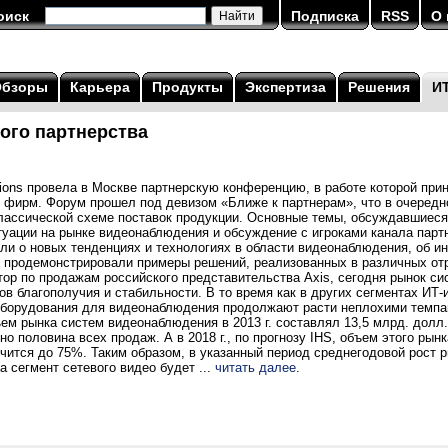
оиск
Подписка
RSS
О 
Обзоры
Карьера
Продукты
Экспертиза
Решения
И
ого партнерства
ions провела в Москве партнерскую конференцию, в работе которой прин
 фирм. Форум прошел под девизом «Ближе к партнерам», что в очередн
лассической схеме поставок продукции. Основные темы, обсуждавшиеся
туации на рынке видеонаблюдения и обсуждение с игроками канала парт
ли о новых тенденциях и технологиях в области видеонаблюдения, об и
х продемонстрировали примеры решений, реализованных в различных от
тор по продажам российского представительства Axis, сегодня рынок с
ов благополучия и стабильности. В то время как в других сегментах ИТ
оборудования для видеонаблюдения продолжают расти неплохими темпам
ем рынка систем видеонаблюдения в 2013 г. составлял 13,5 млрд. долл.
 половина всех продаж. А в 2018 г., по прогнозу IHS, объем этого рынк
ичится до 75%. Таким образом, в указанный период среднегодовой рост
а сегмент сетевого видео будет ...
читать далее
.