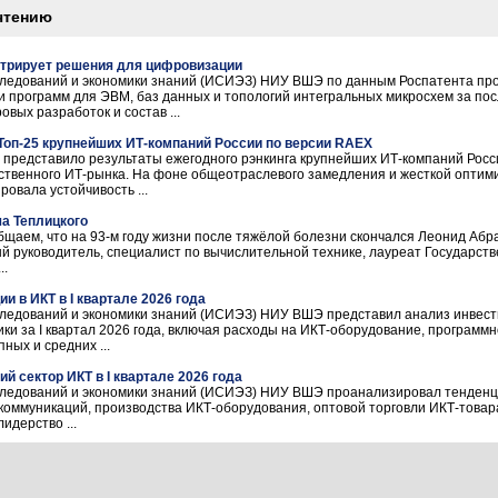
чтению
трирует решения для цифровизации
сследований и экономики знаний (ИСИЭЗ) НИУ ВШЭ по данным Роспатента пр
и программ для ЭВМ, баз данных и топологий интегральных микросхем за пос
вых разработок и состав ...
Топ-25 крупнейших ИТ-компаний России по версии RAEX
 представило результаты ежегодного рэнкинга крупнейших ИТ-компаний Росс
ственного ИТ-рынка. На фоне общеотраслевого замедления и жесткой оптим
овала устойчивость ...
а Теплицкого
бщаем, что на 93-м году жизни после тяжёлой болезни скончался Леонид Аб
ый руководитель, специалист по вычислительной технике, лауреат Государс
..
 в ИКТ в I квартале 2026 года
следований и экономики знаний (ИСИЭЗ) НИУ ВШЭ представил анализ инвест
ки за I квартал 2026 года, включая расходы на ИКТ-оборудование, программ
ных и средних ...
 сектор ИКТ в I квартале 2026 года
следований и экономики знаний (ИСИЭЗ) НИУ ВШЭ проанализировал тенденци
коммуникаций, производства ИКТ-оборудования, оптовой торговли ИКТ-товарами)
идерство ...