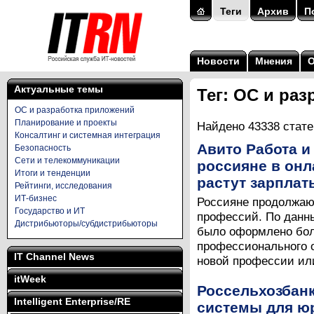
Теги
Архив
П
Новости
Мнения
Актуальные темы
Тег: ОС и ра
ОС и разработка приложений
Планирование и проекты
Найдено 43338 стате
Консалтинг и системная интеграция
Авито Работа и
Безопасность
Сети и телекоммуникации
россияне в онл
Итоги и тенденции
растут зарплат
Рейтинги, исследования
ИТ-бизнес
Россияне продолжаю
Государство и ИТ
профессий. По данны
Дистрибьюторы/субдистрибьюторы
было оформлено боле
профессионального о
IT Channel News
новой профессии ил
itWeek
Россельхозбанк
Intelligent Enterprise/RE
системы для юр