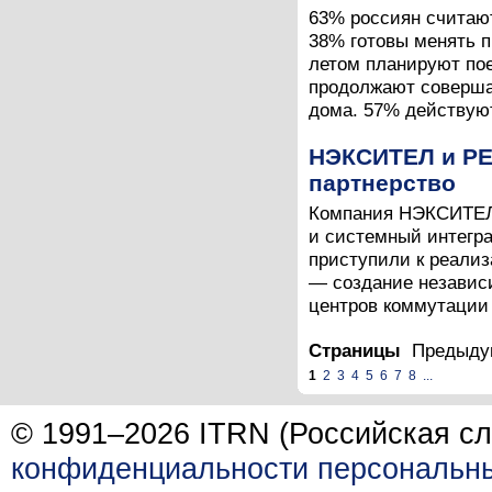
63% россиян считаю
38% готовы менять 
летом планируют пое
продолжают совершат
дома. 57% действуют 
НЭКСИТЕЛ и РЕ
партнерство
Компания НЭКСИТЕЛ,
и системный интегр
приступили к реализ
— создание независ
центров коммутации 
Страницы
Предыд
1
2
3
4
5
6
7
8
...
© 1991–2026 ITRN (Российская сл
конфиденциальности персональн