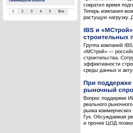
Ламинируем кешбэк
сократил время подг
Теперь компания мо
1
2
3
4
5
Все
растущую нагрузку. 
IBS и «МСтрой
строительных 
Группа компаний IBS
«МСтрой» — российс
строительства. Сот
эффективности стро
среды данных и акту
При поддержке
рыночный спр
Вопрос поддержки И
реального рыночного
рынка коммерческих 
Гук. Обсуждаемая р
и прочие ЦОД позвол