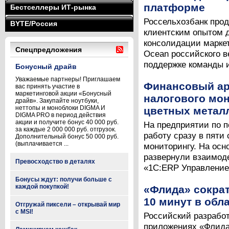
платформе
Бестселлеры ИТ-рынка
Россельхозбанк про
BYTE/Россия
клиентским опытом д
консолидации марке
Спецпредложения
Ocean российского в
поддержке команды ин
Бонусный драйв
Уважаемые партнеры! Приглашаем
Финансовый ар
вас принять участие в
маркетинговой акции «Бонусный
налогового мон
драйв». Закупайте ноутбуки,
неттопы и моноблоки DIGMA И
цветных метал
DIGMA PRO в период действия
акции и получите бонус 40 000 руб.
На предприятии по п
за каждые 2 000 000 руб. отгрузок.
работу сразу в пяти
Дополнительный бонус 50 000 руб.
(выплачивается ...
мониторингу. На осн
развернули взаимоде
Превосходство в деталях
«1С:ERP Управление 
Бонусы ждут: получи больше с
каждой покупкой!
«Флида» сокра
10 минут в обла
Отгружай пиксели – открывай мир
с MSI!
Российский разрабо
приложениях «Флида»