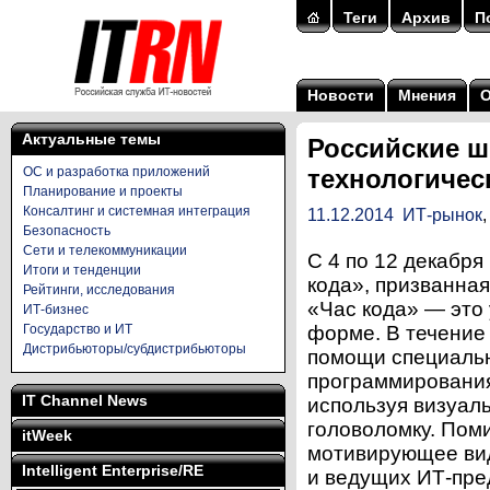
Теги
Архив
П
Новости
Мнения
Актуальные темы
Российские ш
ОС и разработка приложений
технологичес
Планирование и проекты
Консалтинг и системная интеграция
11.12.2014
ИТ-рынок
Безопасность
Сети и телекоммуникации
С 4 по 12 декабря
Итоги и тенденции
кода», призванна
Рейтинги, исследования
«Час кода» — это
ИТ-бизнес
Государство и ИТ
форме. В течение
Дистрибьюторы/субдистрибьюторы
помощи специальн
программирования.
IT Channel News
используя визуал
головоломку. Пом
itWeek
мотивирующее вид
Intelligent Enterprise/RE
и ведущих ИТ-пре