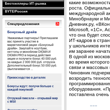
какие возможност
Бестселлеры ИТ-рынка
роста. Официальн
BYTE/Россия
международной а
Минобрнауки и Ми
Дневник.ру, «ВКон
Спецпредложения
Microsoft, «1С», A
Бонусный драйв
что она будет сп
Уважаемые партнеры! Приглашаем
ИТ-кадров в стран
вас принять участие в
маркетинговой акции «Бонусный
у школьников инт
драйв». Закупайте ноутбуки,
им заранее начат
неттопы и моноблоки DIGMA И
DIGMA PRO в период действия
В одной из моско
акции и получите бонус 40 000 руб.
во время которого
за каждые 2 000 000 руб. отгрузок.
Дополнительный бонус 50 000 руб.
связи и массовых
(выплачивается ...
Чиновник подчеркн
возродить технол
Превосходство в деталях
программирования
Бонусы ждут: получи больше с
оборудования. «П
каждой покупкой!
поставлена очень 
Отгружай пиксели – открывай мир
с MSI!