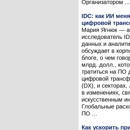
Организатором ...
IDC: как ИИ мен
цифровой тран
Мария Ягнюк — а
исследователь ID
данных и аналити
обсуждает в кор
блоге, о чем гово
млрд. долл., кот
тратиться на ПО 
цифровой транс
(DX), и секторах
в изменениях, св
искусственным и
Глобальные расх
ПО ...
Как ускорить пр