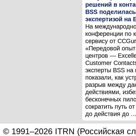
решений в конта
BSS поделилась
экспертизой на 
На международн
конференции по 
сервису от CCGu
«Передовой опыт
центров — Excelle
Customer Contact
эксперты BSS на 
показали, как уст
разрыв между да
действиями, избе
бесконечных пило
сократить путь о
до действия до ..
© 1991–2026 ITRN (Российская сл