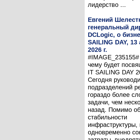
лидерство ...
Евгений Шелест
генеральный ди
DCLogic, о бизне
SAILING DAY, 13 
2026 г.
#IMAGE_235155# 
чему будет посв
IT SAILING DAY 2
Сегодня руководи
подразделений р
гораздо более с
задачи, чем неск
назад. Помимо о
стабильности
инфраструктуры,
одновременно со
затраты, внедрят