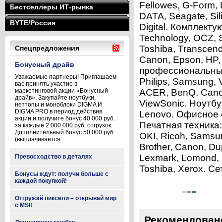
Fellowes, G-Form, 
Бестселлеры ИТ-рынка
DATA, Seagate, Sil
BYTE/Россия
Digital. Комплекту
Technology, OCZ, 
Toshiba, Transcend
Спецпредложения
Canon, Epson, HP,
Бонусный драйв
профессиональные
Уважаемые партнеры! Приглашаем
Philips, Samsung,
вас принять участие в
маркетинговой акции «Бонусный
ACER, BenQ, Cano
драйв». Закупайте ноутбуки,
ViewSonic. Ноутбу
неттопы и моноблоки DIGMA И
DIGMA PRO в период действия
Lenovo. Офисное о
акции и получите бонус 40 000 руб.
Печатная техника: 
за каждые 2 000 000 руб. отгрузок.
Дополнительный бонус 50 000 руб.
OKI, Ricoh, Samsu
(выплачивается ...
Brother, Canon, Du
Lexmark, Lomond, 
Превосходство в деталях
Toshiba, Xerox. С
Бонусы ждут: получи больше с
каждой покупкой!
Отгружай пиксели – открывай мир
с MSI!
Рекомендован