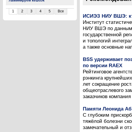
Ламинируем кешбэк
1
2
3
4
5
Все
ИСИЭЗ НИУ ВШЭ: кт
Институт статистич
НИУ ВШЭ по данным 
государственной рег
и топологий интегра
а также основные на
BSS удерживает поз
по версии RAEX
Рейтинговое агентст
рэнкинга крупнейших
лет сокращение рост
общеотраслевого за
заказчиков компания
Памяти Леонида Аб
С глубоким прискорб
тяжёлой болезни ск
замечательный и отз