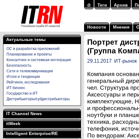
Теги
Архив
П
Новости
Мнения
Актуальные темы
Портрет дист
ОС и разработка приложений
(Группа Комп
Планирование и проекты
Консалтинг и системная интеграция
29.11.2017
ИТ-рынок
Безопасность
Сети и телекоммуникации
Компания основан
Итоги и тенденции
генеральный дире
Рейтинги, исследования
чел. Структура пр
ИТ-бизнес
Государство и ИТ
Аксессуары и пер
Дистрибьюторы/субдистрибьюторы
комплектующие, H
и профессиональн
IT Channel News
ноутбуки и планш
техника, расходн
itWeek
телефония, источ
Intelligent Enterprise/RE
По вендорам: Аксе