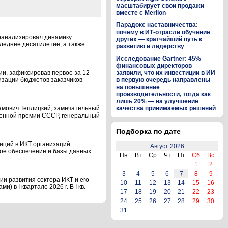
масштабирует свои продажи
вместе с Merlion
Парадокс наставничества:
почему в ИТ-отрасли обучение
оанализировал динамику
других — кратчайший путь к
леднее десятилетие, а также
развитию и лидерству
Исследование Gartner: 45%
финансовых директоров
ии, зафиксировав первое за 12
заявили, что их инвестиции в ИИ
изации бюджетов заказчиков
в первую очередь направлены
на повышение
производительности, тогда как
лишь 20% — на улучшение
рамович Теплицкий, замечательный
качества принимаемых решений
твенной премии СССР, генеральный
Подборка по дате
иций в ИКТ организаций
Август 2026
ное обеспечение и базы данных.
Пн
Вт
Ср
Чт
Пт
Сб
Вс
1
2
3
4
5
6
7
8
9
и развития сектора ИКТ и его
10
11
12
13
14
15
16
 в I квартале 2026 г. В I кв.
17
18
19
20
21
22
23
24
25
26
27
28
29
30
31