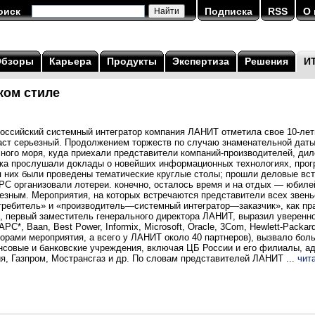
оиск
Подписка
RSS
О 
Обзоры
Карьера
Продукты
Экспертиза
Решения
И
ком стиле
российский системный интегратор компания ЛАНИТ отметила свое 10-лет
аст серьезный. Продолжением торжеств по случаю знаменательной даты
ного моря, куда приехали представители компаний-производителей, дил
яжа прослушали доклады о новейших информационных технологиях, прог
я них были проведены тематические круглые столы; прошли деловые вс
 APC организовали лотереи. конечно, осталось время и на отдых — юбилей
лезным. Мероприятия, на которых встречаются представители всех звен
битель» и «производитель—системный интегратор—заказчик», как пра
, первый заместитель генерального директора ЛАНИТ, выразил увереннос
PC*, Baan, Best Power, Informix, Microsoft, Oracle, 3Com, Hewlett-Packar
орами мероприятия, а всего у ЛАНИТ около 40 партнеров), вызвало боль
нсовые и банковские учреждения, включая ЦБ России и его филиалы, а
, Газпром, Мострансгаз и др. По словам представителей ЛАНИТ ...
чит