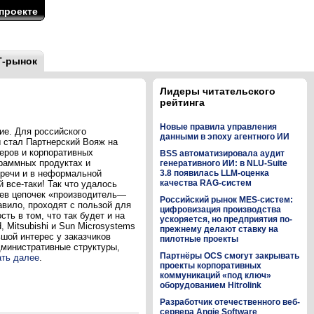
проекте
Т-рынок
Лидеры читательского
рейтинга
Новые правила управления
ие. Для российского
данными в эпоху агентного ИИ
 стал Партнерский Вояж на
еров и корпоративных
BSS автоматизировала аудит
раммных продуктах и
генеративного ИИ: в NLU-Suite
тречи и в неформальной
3.8 появилась LLM-оценка
качества RAG-систем
 все-таки! Так что удалось
ьев цепочек «производитель—
Российский рынок MES-систем:
вило, проходят с пользой для
цифровизация производства
ть в том, что так будет и на
ускоряется, но предприятия по-
d, Mitsubishi и Sun Microsystems
прежнему делают ставку на
шой интерес у заказчиков
пилотные проекты
дминистративные структуры,
Партнёры OCS смогут закрывать
ать далее
.
проекты корпоративных
коммуникаций «под ключ»
оборудованием Hitrolink
Разработчик отечественного веб-
сервера Angie Software