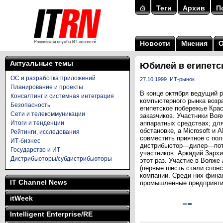
Теги
Архив
П
Новости
Мнения
Актуальные темы
Юбилей в египетс
ОС и разработка приложений
27.10.1999
ИТ-рынок
Планирование и проекты
В конце октября ведущий 
Консалтинг и системная интеграция
компьютерного рынка возр
Безопасность
египетское побережье Крас
Сети и телекоммуникации
заказчиков. Участники Во
Итоги и тенденции
аппаратных средствах; дл
обстановке, а Microsoft и
Рейтинги, исследования
совместить приятное с по
ИТ-бизнес
дистрибьютор—дилер—потре
Государство и ИТ
участников. Аркадий Зархи
Дистрибьюторы/субдистрибьюторы
этот раз. Участие в Вояже A
(первые шесть стали спонс
компании. Среди них фина
IT Channel News
промышленные предприятия
itWeek
Intelligent Enterprise/RE