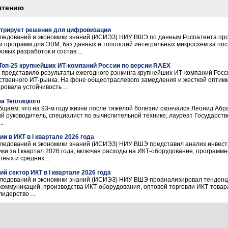
чтению
трирует решения для цифровизации
сследований и экономики знаний (ИСИЭЗ) НИУ ВШЭ по данным Роспатента пр
и программ для ЭВМ, баз данных и топологий интегральных микросхем за пос
вых разработок и состав ...
Топ-25 крупнейших ИТ-компаний России по версии RAEX
 представило результаты ежегодного рэнкинга крупнейших ИТ-компаний Росс
ственного ИТ-рынка. На фоне общеотраслевого замедления и жесткой оптим
овала устойчивость ...
а Теплицкого
бщаем, что на 93-м году жизни после тяжёлой болезни скончался Леонид Аб
ый руководитель, специалист по вычислительной технике, лауреат Государс
..
 в ИКТ в I квартале 2026 года
следований и экономики знаний (ИСИЭЗ) НИУ ВШЭ представил анализ инвест
ки за I квартал 2026 года, включая расходы на ИКТ-оборудование, программ
ных и средних ...
 сектор ИКТ в I квартале 2026 года
следований и экономики знаний (ИСИЭЗ) НИУ ВШЭ проанализировал тенденци
коммуникаций, производства ИКТ-оборудования, оптовой торговли ИКТ-товарами)
идерство ...