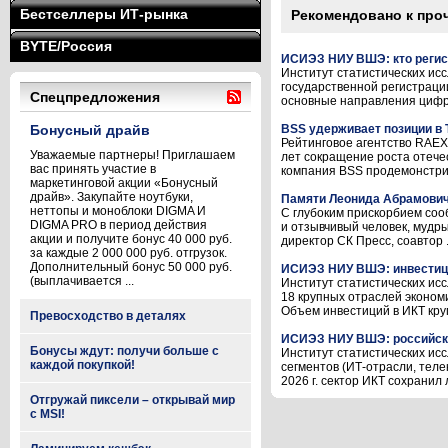
Бестселлеры ИТ-рынка
Рекомендовано к про
BYTE/Россия
ИСИЭЗ НИУ ВШЭ: кто регис
Институт статистических и
государственной регистраци
Спецпредложения
основные направления цифро
Бонусный драйв
BSS удерживает позиции в 
Рейтинговое агентство RAEX
Уважаемые партнеры! Приглашаем
лет сокращение роста отече
вас принять участие в
компания BSS продемонстрир
маркетинговой акции «Бонусный
драйв». Закупайте ноутбуки,
Памяти Леонида Абрамович
неттопы и моноблоки DIGMA И
С глубоким прискорбием соо
DIGMA PRO в период действия
и отзывчивый человек, мудр
акции и получите бонус 40 000 руб.
директор СК Пресс, соавтор .
за каждые 2 000 000 руб. отгрузок.
Дополнительный бонус 50 000 руб.
ИСИЭЗ НИУ ВШЭ: инвестиции
(выплачивается ...
Институт статистических ис
18 крупных отраслей экономи
Объем инвестиций в ИКТ круп
Превосходство в деталях
ИСИЭЗ НИУ ВШЭ: российский
Бонусы ждут: получи больше с
Институт статистических ис
каждой покупкой!
сегментов (ИТ-отрасли, теле
2026 г. сектор ИКТ сохранил л
Отгружай пиксели – открывай мир
с MSI!