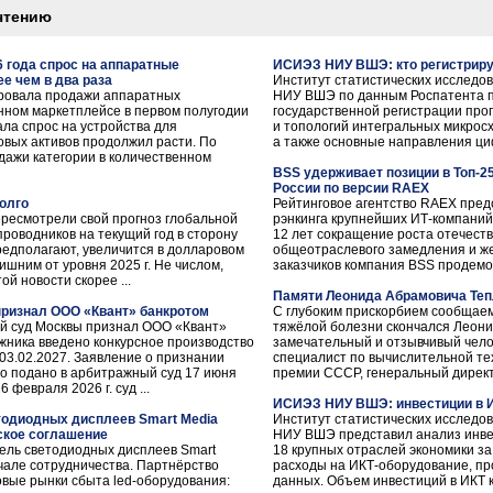
чтению
26 года спрос на аппаратные
ИСИЭЗ НИУ ВШЭ: кто регистриру
е чем в два раза
Институт статистических исследо
ровала продажи аппаратных
НИУ ВШЭ по данным Роспатента 
нном маркетплейсе в первом полугодии
государственной регистрации про
тала спрос на устройства для
и топологий интегральных микрос
вых активов продолжил расти. По
а также основные направления циф
одажи категории в количественном
BSS удерживает позиции в Топ-2
России по версии RAEX
долго
Рейтинговое агентство RAEX пред
ресмотрели свой прогноз глобальной
рэнкинга крупнейших ИТ-компаний
роводников на текущий год в сторону
12 лет сокращение роста отечест
редполагают, увеличится в долларовом
общеотраслевого замедления и ж
ишним от уровня 2025 г. Не числом,
заказчиков компания BSS продемон
й новости скорее ...
Памяти Леонида Абрамовича Теп
ризнал ООО «Квант» банкротом
С глубоким прискорбием сообщаем,
ный суд Москвы признал ООО «Квант»
тяжёлой болезни скончался Леони
жника введено конкурсное производство
замечательный и отзывчивый чело
03.02.2027. Заявление о признании
специалист по вычислительной те
о подано в арбитражный суд 17 июня
премии СССР, генеральный директо
 февраля 2026 г. суд ...
ИСИЭЗ НИУ ВШЭ: инвестиции в ИК
тодиодных дисплеев Smart Media
Институт статистических исследо
ское соглашение
НИУ ВШЭ представил анализ инве
ель светодиодных дисплеев Smart
18 крупных отраслей экономики за 
ачале сотрудничества. Партнёрство
расходы на ИКТ-оборудование, пр
овые рынки сбыта led-оборудования:
данных. Объем инвестиций в ИКТ кр