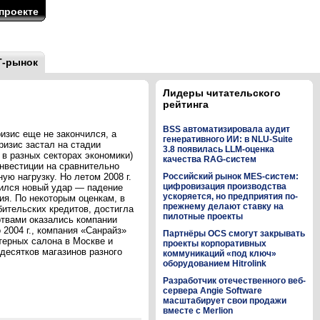
проекте
Т-рынок
Лидеры читательского
рейтинга
BSS автоматизировала аудит
ризис еще не закончился, а
генеративного ИИ: в NLU-Suite
изис застал на стадии
3.8 появилась LLM-оценка
 в разных секторах экономики)
качества RAG-систем
нвестиции на сравнительно
ю нагрузку. Но летом 2008 г.
Российский рынок MES-систем:
цифровизация производства
шился новый удар — падение
ускоряется, но предприятия по-
ия. По некоторым оценкам, в
прежнему делают ставку на
бительских кредитов, достигла
пилотные проекты
ртвами оказались компании
 2004 г., компания «Санрайз»
Партнёры OCS смогут закрывать
терных салона в Москве и
проекты корпоративных
 десятков магазинов разного
коммуникаций «под ключ»
оборудованием Hitrolink
Разработчик отечественного веб-
сервера Angie Software
масштабирует свои продажи
вместе с Merlion