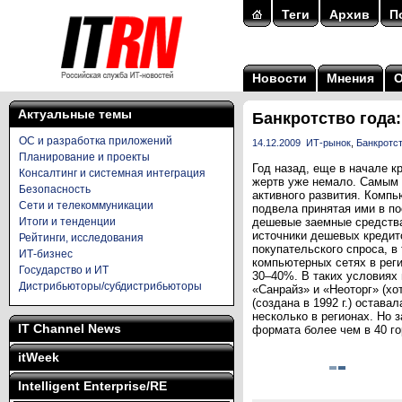
Теги
Архив
П
Новости
Мнения
Актуальные темы
Банкротство года:
ОС и разработка приложений
14.12.2009
ИТ-рынок
,
Банкротст
Планирование и проекты
Год назад, еще в начале к
Консалтинг и системная интеграция
жертв уже немало. Самым 
Безопасность
активного развития. Компь
Сети и телекоммуникации
подвела принятая ими в п
Итоги и тенденции
дешевые заемные средства.
источники дешевых кредит
Рейтинги, исследования
покупательского спроса, в
ИТ-бизнес
компьютерных сетях в реги
Государство и ИТ
30–40%. В таких условиях
Дистрибьюторы/субдистрибьюторы
«Санрайз» и «Неоторг» (хот
(создана в 1992 г.) остав
несколько в регионах. Но 
IT Channel News
формата более чем в 40 го
itWeek
Intelligent Enterprise/RE