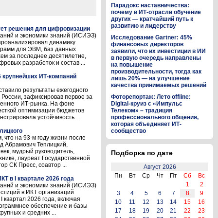
Парадокс наставничества:
почему в ИТ-отрасли обучение
других — кратчайший путь к
развитию и лидерству
ет решения для цифровизации
ваний и экономики знаний (ИСИЭЗ)
Исследование Gartner: 45%
проанализировал динамику
финансовых директоров
грамм для ЭВМ, баз данных
заявили, что их инвестиции в ИИ
хем за последнее десятилетие,
в первую очередь направлены
ровых разработок и состав ...
на повышение
производительности, тогда как
5 крупнейших ИТ-компаний
лишь 20% — на улучшение
качества принимаемых решений
ставило результаты ежегодного
 России, зафиксировав первое за
Фоторепортаж: Лето offline:
венного ИТ-рынка. На фоне
Digital-круиз с «Импульс
есткой оптимизации бюджетов
Телеком» – традиция
стрировала устойчивость ...
профессионального общения,
которая объединяет ИТ-
лицкого
сообщество
 что на 93-м году жизни после
д Абрамович Теплицкий,
век, мудрый руководитель,
Подборка по дате
хнике, лауреат Государственной
р СК Пресс, соавтор ...
Август 2026
Пн
Вт
Ср
Чт
Пт
Сб
Вс
Т в I квартале 2026 года
1
2
ваний и экономики знаний (ИСИЭЗ)
стиций в ИКТ организаций
3
4
5
6
7
8
9
I квартал 2026 года, включая
10
11
12
13
14
15
16
ограммное обеспечение и базы
17
18
19
20
21
22
23
упных и средних ...