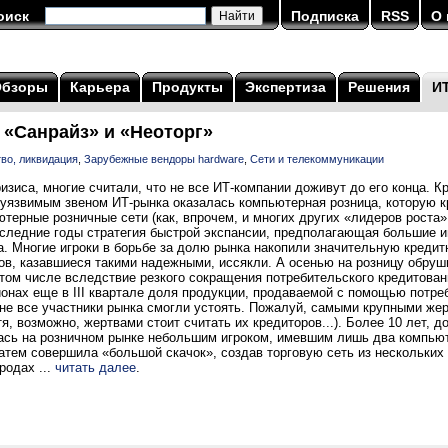
оиск
Подписка
RSS
О 
Обзоры
Карьера
Продукты
Экспертиза
Решения
И
 «Санрайз» и «Неоторг»
во, ликвидация
,
Зарубежные вендоры hardware
,
Сети и телекоммуникации
ризиса, многие считали, что не все ИТ-компании доживут до его конца. К
уязвимым звеном ИТ-рынка оказалась компьютерная розница, которую кр
ютерные розничные сети (как, впрочем, и многих других «лидеров роста»
оследние годы стратегия быстрой экспансии, предполагающая большие и
 Многие игроки в борьбе за долю рынка накопили значительную кредитну
ов, казавшиеся такими надежными, иссякли. А осенью на розницу обру
 том числе вследствие резкого сокращения потребительского кредитован
онах еще в III квартале доля продукции, продаваемой с помощью потре
 не все участники рынка смогли устоять. Пожалуй, самыми крупными же
я, возможно, жертвами стоит считать их кредиторов...). Более 10 лет, до
алась на розничном рынке небольшим игроком, имевшим лишь два компью
затем совершила «большой скачок», создав торговую сеть из нескольких
родах ...
читать далее
.