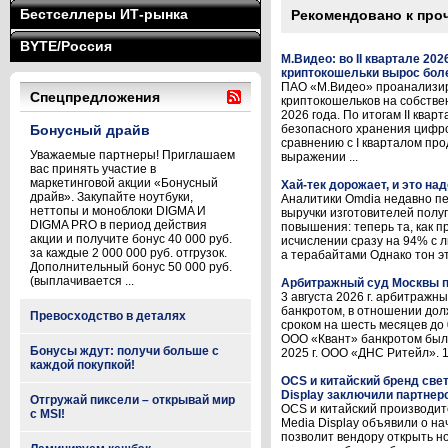
Бестселлеры ИТ-рынка
Рекомендовано к про
BYTE/Россия
М.Видео: во II квартале 20
криптокошельки вырос боле
ПАО «М.Видео» проанализи
Спецпредложения
криптокошельков на собстве
2026 года. По итогам II квар
Бонусный драйв
безопасного хранения цифро
сравнению с I кварталом пр
Уважаемые партнеры! Приглашаем
выражении ...
вас принять участие в
маркетинговой акции «Бонусный
Хай-тек дорожает, и это на
драйв». Закупайте ноутбуки,
Аналитики Omdia недавно пе
неттопы и моноблоки DIGMA И
выручки изготовителей полуп
DIGMA PRO в период действия
повышения: теперь та, как п
акции и получите бонус 40 000 руб.
исчислении сразу на 94% с л
за каждые 2 000 000 руб. отгрузок.
а терабайтами Однако тон это
Дополнительный бонус 50 000 руб.
(выплачивается ...
Арбитражный суд Москвы п
3 августа 2026 г. арбитраж
банкротом, в отношении дол
Превосходство в деталях
сроком на шесть месяцев до 
ООО «Квант» банкротом был
Бонусы ждут: получи больше с
2025 г. ООО «ДНС Ритейл». 16
каждой покупкой!
OCS и китайский бренд све
Display заключили партнер
Отгружай пиксели – открывай мир
OCS и китайский производит
с MSI!
Media Display объявили о н
позволит вендору открыть н