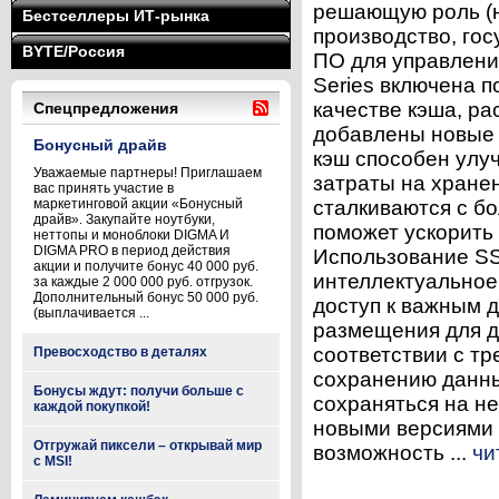
решающую роль (
Бестселлеры ИТ-рынка
производство, го
BYTE/Россия
ПО для управления
Series включена 
качестве кэша, р
Спецпредложения
добавлены новые 
Бонусный драйв
кэш способен улу
Уважаемые партнеры! Приглашаем
затраты на хране
вас принять участие в
маркетинговой акции «Бонусный
сталкиваются с б
драйв». Закупайте ноутбуки,
поможет ускорить
неттопы и моноблоки DIGMA И
DIGMA PRO в период действия
Использование SS
акции и получите бонус 40 000 руб.
интеллектуальное
за каждые 2 000 000 руб. отгрузок.
Дополнительный бонус 50 000 руб.
доступ к важным 
(выплачивается ...
размещения для д
соответствии с тр
Превосходство в деталях
сохранению данны
Бонусы ждут: получи больше с
сохраняться на не
каждой покупкой!
новыми версиями 
Отгружай пиксели – открывай мир
возможность ...
чи
с MSI!