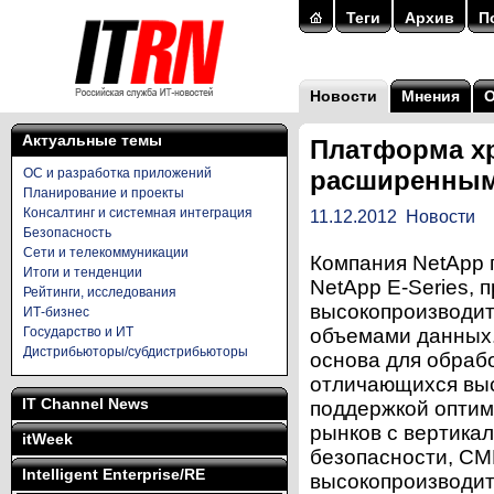
Теги
Архив
П
Новости
Мнения
Актуальные темы
Платформа хр
ОС и разработка приложений
расширенным
Планирование и проекты
Консалтинг и системная интеграция
11.12.2012
Новости
Безопасность
Сети и телекоммуникации
Компания NetApp
Итоги и тенденции
NetApp E-Series, 
Рейтинги, исследования
высокопроизводи
ИТ-бизнес
Государство и ИТ
объемами данных.
Дистрибьюторы/субдистрибьюторы
основа для обраб
отличающихся выс
IT Channel News
поддержкой оптим
рынков с вертикал
itWeek
безопасности, СМИ
Intelligent Enterprise/RE
высокопроизводи