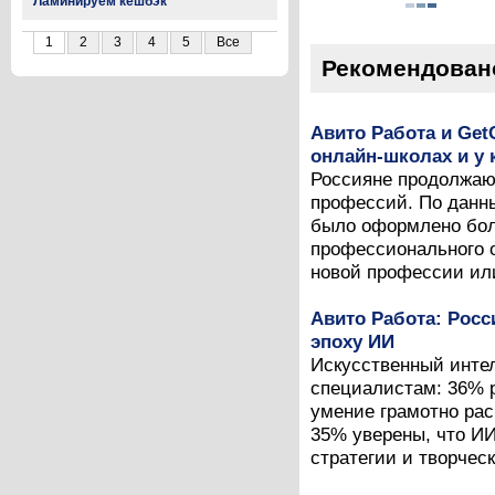
Ламинируем кешбэк
1
2
3
4
5
Все
Рекомендован
Авито Работа и Get
онлайн-школах и у 
Россияне продолжаю
профессий. По данны
было оформлено боле
профессионального о
новой профессии ил
Авито Работа: Рос
эпоху ИИ
Искусственный интел
специалистам: 36% р
умение грамотно рас
35% уверены, что И
стратегии и творческ