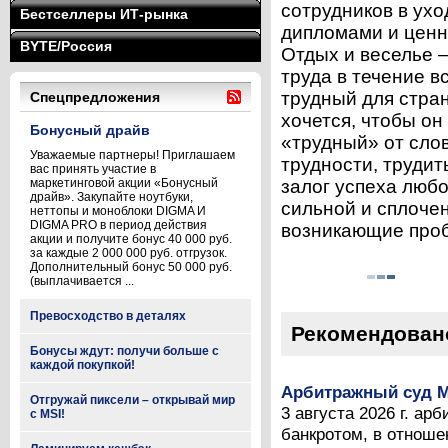
сотрудников в ух
Бестселлеры ИТ-рынка
дипломами и ценн
BYTE/Россия
Отдых и веселье 
труда в течение в
трудный для стра
Спецпредложения
хочется, чтобы он
Бонусный драйв
«трудный» от сло
Уважаемые партнеры! Приглашаем
трудности, трудит
вас принять участие в
маркетинговой акции «Бонусный
залог успеха люб
драйв». Закупайте ноутбуки,
сильной и сплоче
неттопы и моноблоки DIGMA И
DIGMA PRO в период действия
возникающие пробл
акции и получите бонус 40 000 руб.
за каждые 2 000 000 руб. отгрузок.
Дополнительный бонус 50 000 руб.
(выплачивается ...
Превосходство в деталях
Рекомендован
Бонусы ждут: получи больше с
каждой покупкой!
Арбитражный суд М
Отгружай пиксели – открывай мир
3 августа 2026 г. а
с MSI!
банкротом, в отноше