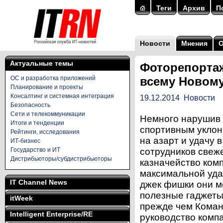
Теги
Архив
П
Новости
Мнения
Актуальные темы
Фоторепортаж
ОС и разработка приложений
всему Новом
Планирование и проекты
Консалтинг и системная интеграция
19.12.2014
Новости
Безопасность
Сети и телекоммуникации
Немного нарушив 
Итоги и тенденции
спортивным уклон
Рейтинги, исследования
на азарт и удачу 
ИТ-бизнес
Государство и ИТ
сотрудников свеж
Дистрибьюторы/субдистрибьюторы
казначейство ком
максимальной удач
IT Channel News
джек фишки они м
полезные гаджеты
itWeek
прежде чем Коман
Intelligent Enterprise/RE
руководство комп