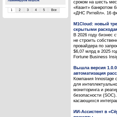
Ламинируем кешбэк
сроком на шесть мес
«Квант» банкротом б
1
2
3
4
5
Все
«ДНС Ритейл». 16 фев
M1Cloud: новый тре
скрытыми расходам
В 2026 году бизнес 
не строить собствен
провайдера по запро
$6,07 млрд в 2025 г
Fortune Business Insig
Вышла версия 1.0.0
автоматизация рас
Компания Innostage 
для интеллектуальн
мониторинга и реаг
безопасности (SOC).
касающихся интеграц
ИИ-Ассистент в «С