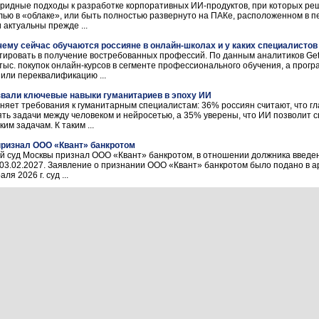
бридные подходы к разработке корпоративных ИИ-продуктов, при которых ре
ью в «облаке», или быть полностью развернуто на ПАКе, расположенном в п
актуальны прежде ...
 чему сейчас обучаются россияне в онлайн-школах и у каких специалистов
ировать в получение востребованных профессий. По данным аналитиков GetCo
ыс. покупок онлайн-курсов в сегменте профессионального обучения, а прог
или переквалификацию ...
звали ключевые навыки гуманитариев в эпоху ИИ
няет требования к гуманитарным специалистам: 36% россиян считают, что г
ть задачи между человеком и нейросетью, а 35% уверены, что ИИ позволит 
им задачам. К таким ...
ризнал ООО «Квант» банкротом
ный суд Москвы признал ООО «Квант» банкротом, в отношении должника введе
 03.02.2027. Заявление о признании ООО «Квант» банкротом было подано в а
я 2026 г. суд ...