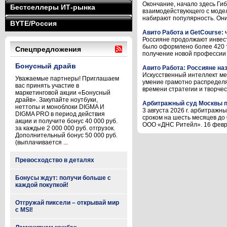
Окончание, начало здесь Ги
Бестселлеры ИТ-рынка
взаимодействующего с модел
набирают популярность. Они 
BYTE/Россия
Авито Работа и GetCourse:
Россияне продолжают инвест
было оформлено более 420 т
Спецпредложения
получение новой профессии 
Бонусный драйв
Авито Работа: Россияне на
Искусственный интеллект ме
Уважаемые партнеры! Приглашаем
умение грамотно распределя
вас принять участие в
времени стратегии и творческ
маркетинговой акции «Бонусный
драйв». Закупайте ноутбуки,
Арбитражный суд Москвы п
неттопы и моноблоки DIGMA И
3 августа 2026 г. арбитраж
DIGMA PRO в период действия
сроком на шесть месяцев до
акции и получите бонус 40 000 руб.
ООО «ДНС Ритейл». 16 феврал
за каждые 2 000 000 руб. отгрузок.
Дополнительный бонус 50 000 руб.
(выплачивается ...
Превосходство в деталях
Бонусы ждут: получи больше с
каждой покупкой!
Отгружай пиксели – открывай мир
с MSI!