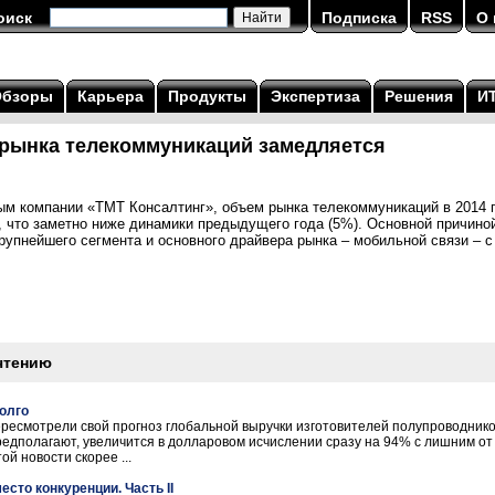
оиск
Подписка
RSS
О 
Обзоры
Карьера
Продукты
Экспертиза
Решения
И
 рынка телекоммуникаций замедляется
м компании «ТМТ Консалтинг», объем рынка телекоммуникаций в 2014 г.
, что заметно ниже динамики предыдущего года (5%). Основной причино
рупнейшего сегмента и основного драйвера рынка – мобильной связи – с 5
чтению
долго
ресмотрели свой прогноз глобальной выручки изготовителей полупроводников
редполагают, увеличится в долларовом исчислении сразу на 94% с лишним от 
й новости скорее ...
есто конкуренции. Часть II