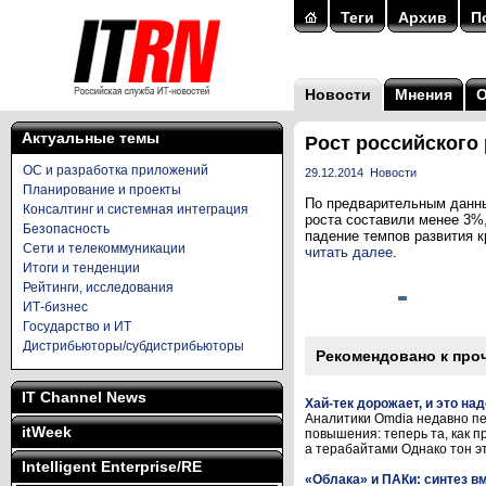
Теги
Архив
П
Новости
Мнения
Актуальные темы
Рост российского
ОС и разработка приложений
29.12.2014
Новости
Планирование и проекты
По предварительным данны
Консалтинг и системная интеграция
роста составили менее 3%
Безопасность
падение темпов развития к
Сети и телекоммуникации
читать далее
.
Итоги и тенденции
Рейтинги, исследования
ИТ-бизнес
Государство и ИТ
Дистрибьюторы/субдистрибьюторы
Рекомендовано к про
IT Channel News
Хай-тек дорожает, и это на
Аналитики Omdia недавно пе
itWeek
повышения: теперь та, как п
а терабайтами Однако тон это
Intelligent Enterprise/RE
«Облака» и ПАКи: синтез вм