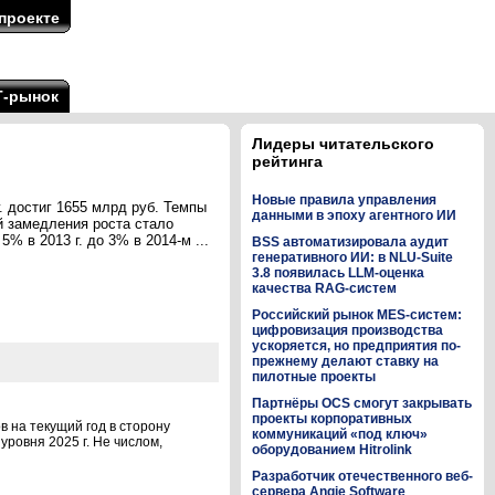
проекте
Т-рынок
Лидеры читательского
рейтинга
Новые правила управления
 достиг 1655 млрд руб. Темпы
данными в эпоху агентного ИИ
й замедления роста стало
% в 2013 г. до 3% в 2014-м ...
BSS автоматизировала аудит
генеративного ИИ: в NLU-Suite
3.8 появилась LLM-оценка
качества RAG-систем
Российский рынок MES-систем:
цифровизация производства
ускоряется, но предприятия по-
прежнему делают ставку на
пилотные проекты
Партнёры OCS смогут закрывать
проекты корпоративных
 на текущий год в сторону
коммуникаций «под ключ»
уровня 2025 г. Не числом,
оборудованием Hitrolink
Разработчик отечественного веб-
сервера Angie Software