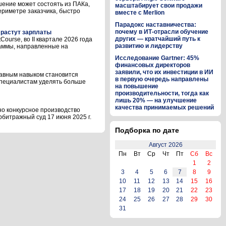
шение может состоять из ПАКа,
масштабирует свои продажи
ериметре заказчика, быстро
вместе с Merlion
Парадокс наставничества:
почему в ИТ-отрасли обучение
 растут зарплаты
других — кратчайший путь к
urse, во II квартале 2026 года
развитию и лидерству
раммы, направленные на
Исследование Gartner: 45%
финансовых директоров
заявили, что их инвестиции в ИИ
лавным навыком становится
в первую очередь направлены
специалистам уделять больше
на повышение
производительности, тогда как
лишь 20% — на улучшение
качества принимаемых решений
но конкурсное производство
рбитражный суд 17 июня 2025 г.
Подборка по дате
Август 2026
Пн
Вт
Ср
Чт
Пт
Сб
Вс
1
2
3
4
5
6
7
8
9
10
11
12
13
14
15
16
17
18
19
20
21
22
23
24
25
26
27
28
29
30
31