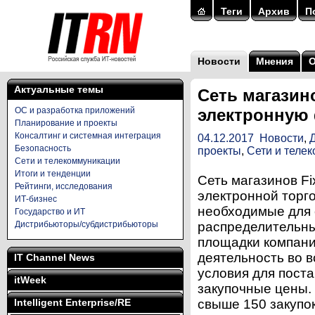
Теги
Архив
П
Новости
Мнения
Актуальные темы
Сеть магазино
ОС и разработка приложений
электронную 
Планирование и проекты
Консалтинг и системная интеграция
04.12.2017
Новости
,
Безопасность
проекты
,
Сети и теле
Сети и телекоммуникации
Итоги и тенденции
Сеть магазинов Fi
Рейтинги, исследования
электронной торго
ИТ-бизнес
необходимые для 
Государство и ИТ
Дистрибьюторы/субдистрибьюторы
распределительны
площадки компани
деятельность во 
IT Channel News
условия для пост
itWeek
закупочные цены.
Intelligent Enterprise/RE
свыше 150 закупо