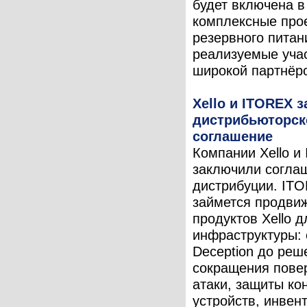
будет включена в
комплексные про
резервного питан
реализуемые уча
широкой партнёрс
Xello и ITOREX 
дистрибьюторск
соглашение
Компании Xello и
заключили согла
дистрибуции. IT
займется продви
продуктов Xello 
инфраструктуры: о
Deception до реш
сокращения пове
атаки, защиты ко
устройств, инвен