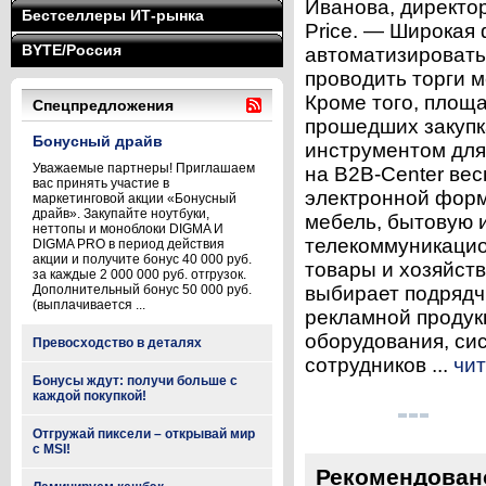
Иванова, директо
Бестселлеры ИТ-рынка
Price. — Широкая
BYTE/Россия
автоматизировать
проводить торги 
Кроме того, площа
Спецпредложения
прошедших закупк
Бонусный драйв
инструментом для
Уважаемые партнеры! Приглашаем
на B2B-Center вес
вас принять участие в
электронной форм
маркетинговой акции «Бонусный
драйв». Закупайте ноутбуки,
мебель, бытовую 
неттопы и моноблоки DIGMA И
телекоммуникацио
DIGMA PRO в период действия
акции и получите бонус 40 000 руб.
товары и хозяйств
за каждые 2 000 000 руб. отгрузок.
Дополнительный бонус 50 000 руб.
выбирает подрядч
(выплачивается ...
рекламной продукц
оборудования, си
Превосходство в деталях
сотрудников ...
чит
Бонусы ждут: получи больше с
каждой покупкой!
Отгружай пиксели – открывай мир
с MSI!
Рекомендован