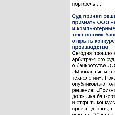
портфель ...
Суд принял реш
признать ООО 
и компьютерны
технологии» бан
открыть конкур
производство
Сегодня прошло 
арбитражного суд
о банкротстве О
«Мобильные и к
технологии». Пок
опубликовано тол
решение: «Призн
должника банкро
и открыть конкур
производство», п
еще нет. 30 июля