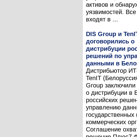
активов и обнару
уязвимостей. Вс
входят в ...
DIS Group и TenI
договорились о
дистрибуции ро
решений по упр
данными в Бело
Дистрибьютор ИТ
TenIT (Белоруссия
Group заключили
о дистрибуции в 
российских реше
управлению дан
государственных 
коммерческих орг
Соглашение охва
решение Плюс7 