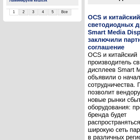
Ламинируем кешбэк
1
2
3
4
5
Все
OCS и китайский
светодиодных д
Smart Media Disp
заключили парт
соглашение
OCS и китайский
производитель с
дисплеев Smart M
объявили о нача
сотрудничества. 
позволит вендору
новые рынки сбыт
оборудования: пр
бренда будет
распространяться
широкую сеть па
в различных реги