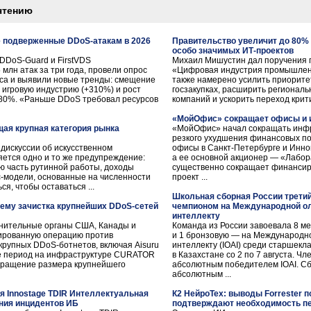
чтению
е подверженные DDoS-атакам в 2026
Правительство увеличит до 80%
особо значимых ИТ-проектов
DDoS-Guard и FirstVDS
Михаил Мишустин дал поручения п
млн атак за три года, провели опрос
«Цифровая индустрия промышленн
са и выявили новые тренды: смещение
также намерено усилить приорит
игровую индустрию (+310%) и рост
госзакупках, расширить региональ
480%. «Раньше DDoS требовал ресурсов
компаний и ускорить переход крит
«МойОфис» сокращает офисы и 
ая крупная категория рынка
«МойОфис» начал сокращать инфр
резкого ухудшения финансовых по
 дискуссии об искусственном
офисы в Санкт-Петербурге и Инно
яется одно и то же предупреждение:
а ее основной акционер — «Лабор
ю часть рутинной работы, доходы
существенно сокращает финансир
ес-модели, основанные на численности
проект ...
я, чтобы оставаться ...
Школьная сборная России трети
чему зачистка крупнейших DDoS-сетей
чемпионом на Международной о
интеллекту
анительные органы США, Канады и
Команда из России завоевала 8 м
ированную операцию против
и 1 бронзовую — на Международн
крупных DDoS-ботнетов, включая Aisuru
интеллекту (IOAI) среди старшекл
же период на инфраструктуре CURATOR
в Казахстане со 2 по 7 августа. Ч
кращение размера крупнейшего
абсолютным победителем IOAI. Сб
абсолютным ...
я Innostage TDIR Интеллектуальная
К2 НейроТех: выводы Forrester п
ния инцидентов ИБ
подтверждают необходимость пе