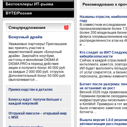
Бестселлеры ИТ-рынка
Рекомендовано к про
BYTE/Россия
Названы отрасли, наиболе
году
В совместном исследовании 
Спецпредложения
проанализировали более 7,5 
более 200 владельцев бизне
Бонусный драйв
фокуса злоумышленников на 
распределенности атак на 
Уважаемые партнеры! Приглашаем
и ...
вас принять участие в
маркетинговой акции «Бонусный
Кто следит за ИИ? Следующ
драйв». Закупайте ноутбуки,
кибербезопасности
неттопы и моноблоки DIGMA И
Сейчас в каждой отраслевой
DIGMA PRO в период действия
интеллекте, кажется, повтор
акции и получите бонус 40 000 руб.
ИИ будет выполнять бóльшу
за каждые 2 000 000 руб. отгрузок.
от услуг сократятся, а бизн
Дополнительный бонус 50 000 руб.
персонала, должны изменитьс
(выплачивается ...
Ботнет после разгрома: по
не остановит их рост
Превосходство в деталях
Весной 2026 года правоохр
Германии провели скоордин
Бонусы ждут: получи больше с
инфраструктуры нескольких 
каждой покупкой!
и KimWolf. Примерно в тот 
было отмечено заметное со
ботнета ...
Отгружай пиксели – открывай мир
с MSI!
Вышла версия 1.0.0 решени
автоматизация расследова