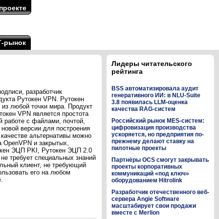
проекте
Т-рынок
Лидеры читательского
рейтинга
BSS автоматизировала аудит
одписи, разработчик
генеративного ИИ: в NLU-Suite
дукта Рутокен VPN. Рутокен
3.8 появилась LLM-оценка
из любой точки мира. Продукт
качества RAG-систем
токен VPN является простота
 работе с файлами, почтой,
Российский рынок MES-систем:
цифровизация производства
новой версии для построения
ускоряется, но предприятия по-
 качестве альтернативы можно
прежнему делают ставку на
на OpenVPN и закрытых,
пилотные проекты
кен ЭЦП PKI, Рутокен ЭЦП 2.0
и не требует специальных знаний
Партнёры OCS смогут закрывать
альный клиент, не требующий
проекты корпоративных
пользовать его на любом
коммуникаций «под ключ»
е
.
оборудованием Hitrolink
Разработчик отечественного веб-
сервера Angie Software
масштабирует свои продажи
вместе с Merlion