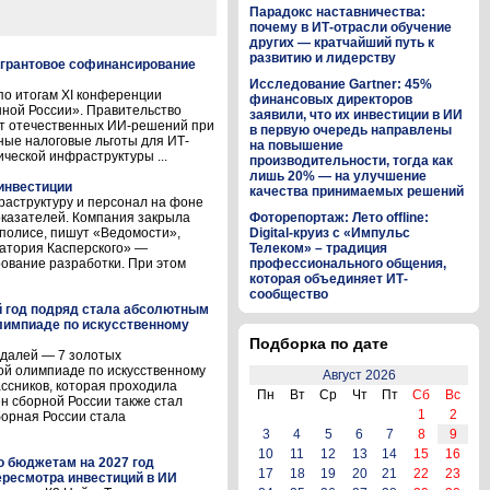
Парадокс наставничества:
почему в ИТ-отрасли обучение
других — кратчайший путь к
развитию и лидерству
 грантовое софинансирование
Исследование Gartner: 45%
о итогам XI конференции
финансовых директоров
ой России». Правительство
заявили, что их инвестиции в ИИ
ет отечественных ИИ-решений при
в первую очередь направлены
ные налоговые льготы для ИТ-
на повышение
ической инфраструктуры ...
производительности, тогда как
лишь 20% — на улучшение
инвестиции
качества принимаемых решений
аструктуру и персонал на фоне
казателей. Компания закрыла
Фоторепортаж: Лето offline:
полисе, пишут «Ведомости»,
Digital-круиз с «Импульс
атория Касперского» —
Телеком» – традиция
ование разработки. При этом
профессионального общения,
которая объединяет ИТ-
сообщество
й год подряд стала абсолютным
лимпиаде по искусственному
Подборка по дате
едалей — 7 золотых
ой олимпиаде по искусственному
Август 2026
ассников, которая проходила
Пн
Вт
Ср
Чт
Пт
Сб
Вс
лен сборной России также стал
1
2
орная России стала
3
4
5
6
7
8
9
10
11
12
13
14
15
16
о бюджетам на 2027 год
17
18
19
20
21
22
23
ресмотра инвестиций в ИИ