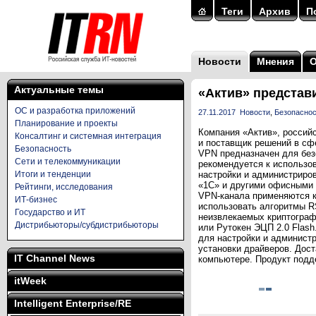
Теги
Архив
П
Новости
Мнения
Актуальные темы
«Актив» представ
ОС и разработка приложений
27.11.2017
Новости
,
Безопасно
Планирование и проекты
Компания «Актив», россий
Консалтинг и системная интеграция
и поставщик решений в сф
Безопасность
VPN предназначен для без
Сети и телекоммуникации
рекомендуется к использо
Итоги и тенденции
настройки и администриро
«1С» и другими офисными 
Рейтинги, исследования
VPN-канала применяются к
ИТ-бизнес
использовать алгоритмы R
Государство и ИТ
неизвлекаемых криптограф
Дистрибьюторы/субдистрибьюторы
или Рутокен ЭЦП 2.0 Flash.
для настройки и админист
установки драйверов. Дост
IT Channel News
компьютере. Продукт подд
itWeek
Intelligent Enterprise/RE