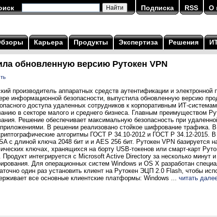
оиск
Подписка
RSS
О 
Обзоры
Карьера
Продукты
Экспертиза
Решения
И
ила обновленную версию Рутокен VPN
сть
ский производитель аппаратных средств аутентификации и электронной п
ере информационной безопасности, выпустила обновленную версию про
опасного доступа удаленных сотрудников к корпоративным ИТ-системам 
ванию в секторе малого и среднего бизнеса. Главным преимуществом Ру
вания. Решение обеспечивает максимальную безопасность при удаленной
приложениями. В решении реализовано стойкое шифрование трафика. В 
риптографические алгоритмы ГОСТ Р 34.10-2012 и ГОСТ Р 34.12-2015. В
SA с длиной ключа 2048 бит и и AES 256 бит. Рутокен VPN базируется 
ических ключах, хранящихся на борту USB-токенов или смарт-карт Руто
 Продукт интегрируется с Microsoft Active Directory за несколько минут 
рирования. Для операционных систем Windows и OS X разработан специ
аточно один раз установить клиент на Рутокен ЭЦП 2.0 Flash, чтобы ис
ерживает все основные клиентские платформы: Windows ...
читать дале