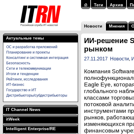
Теги
Архив
П
Новости
Мнения
Актуальные темы
ИИ-решение S
ОС и разработка приложений
рынком
Планирование и проекты
Консалтинг и системная интеграция
27.11.2017
Новости
,
И
Безопасность
Сети и телекоммуникации
Компания Softwar
Итоги и тенденции
полнофункционал
Рейтинги, исследования
Eagle Eye, котора
ИТ-бизнес
Государство и ИТ
глобального набл
Дистрибьюторы/субдистрибьюторы
классами торговы
потоковой аналит
IT Channel News
инструментами пр
рынков, работающ
itWeek
изменяющихся пр
Intelligent Enterprise/RE
финансовым учре