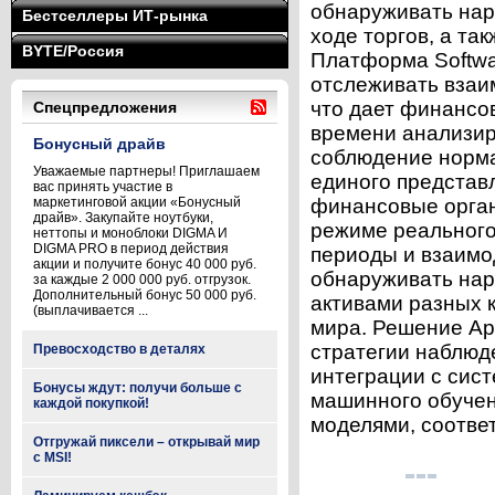
обнаруживать нар
Бестселлеры ИТ-рынка
ходе торгов, а та
BYTE/Россия
Платформа Softwa
отслеживать взаи
что дает финансо
Спецпредложения
времени анализир
Бонусный драйв
соблюдение норма
Уважаемые партнеры! Приглашаем
единого представ
вас принять участие в
маркетинговой акции «Бонусный
финансовые орган
драйв». Закупайте ноутбуки,
режиме реального
неттопы и моноблоки DIGMA И
DIGMA PRO в период действия
периоды и взаимо
акции и получите бонус 40 000 руб.
обнаруживать нар
за каждые 2 000 000 руб. отгрузок.
Дополнительный бонус 50 000 руб.
активами разных 
(выплачивается ...
мира. Решение Ap
стратегии наблюде
Превосходство в деталях
интеграции с сист
Бонусы ждут: получи больше с
машинного обучен
каждой покупкой!
моделями, соотве
Отгружай пиксели – открывай мир
с MSI!