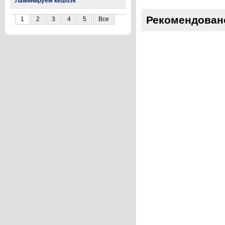
Ламинируем кешбэк
Рекомендован
1
2
3
4
5
Все