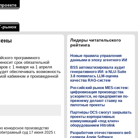
проекте
Т-рынок
сены
Лидеры читательского
рейтинга
Новые правила управления
ийского программного
данными в эпоху агентного ИИ
еносит срок обязательной
ров с 1 января на 1 апреля
BSS автоматизировала аудит
будет обеспечивать возможность
генеративного ИИ: в NLU-Suite
мой кабмином и произведенной
3.8 появилась LLM-оценка
качества RAG-систем
Российский рынок MES-систем:
цифровизация производства
ускоряется, но предприятия по-
прежнему делают ставку на
пилотные проекты
Партнёры OCS смогут закрывать
проекты корпоративных
коммуникаций «под ключ»
оборудованием Hitrolink
но конкурсное производство
рбитражный суд 17 июня 2025 г.
Разработчик отечественного веб-
сервера Angie Software