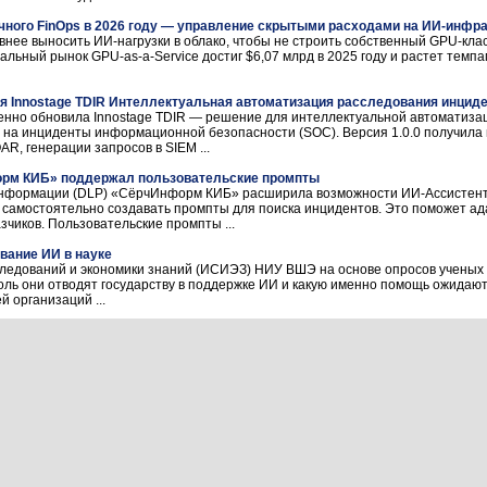
чного FinOps в 2026 году — управление скрытыми расходами на ИИ-инфр
ивнее выносить ИИ-нагрузки в облако, чтобы не строить собственный GPU-кла
альный рынок GPU-as-a-Service достиг $6,07 млрд в 2025 году и растет темп
я Innostage TDIR Интеллектуальная автоматизация расследования инцид
енно обновила Innostage TDIR — решение для интеллектуальной автоматиза
 на инциденты информационной безопасности (SOC). Версия 1.0.0 получила
R, генерации запросов в SIEM ...
орм КИБ» поддержал пользовательские промпты
информации (DLP) «СёрчИнформ КИБ» расширила возможности ИИ-Ассистент
самостоятельно создавать промпты для поиска инцидентов. Это поможет ад
чиков. Пользовательские промпты ...
ание ИИ в науке
следований и экономики знаний (ИСИЭЗ) НИУ ВШЭ на основе опросов ученых
роль они отводят государству в поддержке ИИ и какую именно помощь ожидаю
й организаций ...