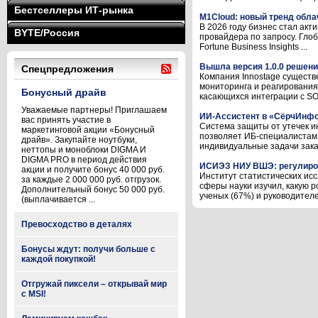
Бестселлеры ИТ-рынка
M1Cloud: новый тренд обла
В 2026 году бизнес стал акт
BYTE/Россия
провайдера по запросу. Глоб
Fortune Business Insights ...
Вышла версия 1.0.0 решени
Спецпредложения
Компания Innostage существ
мониторинга и реагирования
Бонусный драйв
касающихся интеграции с SOA
Уважаемые партнеры! Приглашаем
ИИ-Ассистент в «СёрчИнф
вас принять участие в
Система защиты от утечек 
маркетинговой акции «Бонусный
позволяет ИБ-специалистам 
драйв». Закупайте ноутбуки,
индивидуальные задачи заказ
неттопы и моноблоки DIGMA И
DIGMA PRO в период действия
ИСИЭЗ НИУ ВШЭ: регулиров
акции и получите бонус 40 000 руб.
Институт статистических ис
за каждые 2 000 000 руб. отгрузок.
сферы науки изучил, какую 
Дополнительный бонус 50 000 руб.
ученых (67%) и руководителе
(выплачивается ...
Превосходство в деталях
Бонусы ждут: получи больше с
каждой покупкой!
Отгружай пиксели – открывай мир
с MSI!