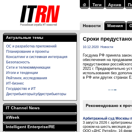
Теги
Архив
П
Новости
Мнения
Актуальные темы
Сроки предустано
ОС и разработка приложений
10.12.2020
Новости
Планирование и проекты
Госдума РФ приняла закон
Консалтинг и системная интеграция
обеспечения на продаваем
Безопасность
предустановки российског
Сети и телекоммуникации
2021 г. Предварительно у
Итоги и тенденции
использования без дополн
в РФ или других странах Е
Рейтинги, исследования
ИТ-бизнес
Государство и ИТ
Дистрибьюторы/субдистрибьюторы
Рекомендовано к про
IT Channel News
itWeek
Арбитражный суд Москвы п
3 августа 2026 г. арбитраж
Intelligent Enterprise/RE
сроком на шесть месяцев до
ООО «ДНС Ритейл». 16 феврал