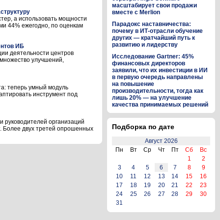
масштабирует свои продажи
аструктуру
вместе с Merlion
стер, а использовать мощности
Парадокс наставничества:
ами 44% ежегодно, по оценкам
почему в ИТ-отрасли обучение
других — кратчайший путь к
развитию и лидерству
ентов ИБ
ции деятельности центров
Исследование Gartner: 45%
 множество улучшений,
финансовых директоров
заявили, что их инвестиции в ИИ
в первую очередь направлены
на повышение
а: теперь умный модуль
производительности, тогда как
аптировать инструмент под
лишь 20% — на улучшение
качества принимаемых решений
 и руководителей организаций
Подборка по дате
т. Более двух третей опрошенных
Август 2026
Пн
Вт
Ср
Чт
Пт
Сб
Вс
1
2
3
4
5
6
7
8
9
10
11
12
13
14
15
16
17
18
19
20
21
22
23
24
25
26
27
28
29
30
31