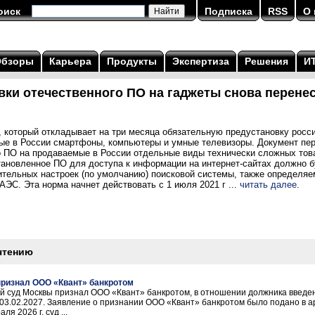
оиск
Подписка
RSS
О 
Обзоры
Карьера
Продукты
Экспертиза
Решения
И
вки отечественного ПО на гаджеты снова перене
, который откладывает на три месяца обязательную предустановку росс
ые в России смартфоны, компьютеры и умные телевизоры. Документ пер
о ПО на продаваемые в России отдельные виды технически сложных това
становленное ПО для доступа к информации на интернет-сайтах должно 
ительных настроек (по умолчанию) поисковой системы, также определяе
АЭС. Эта норма начнет действовать с 1 июля 2021 г ...
читать далее
.
чтению
ризнал ООО «Квант» банкротом
ный суд Москвы признал ООО «Квант» банкротом, в отношении должника введе
 03.02.2027. Заявление о признании ООО «Квант» банкротом было подано в а
я 2026 г. суд ...