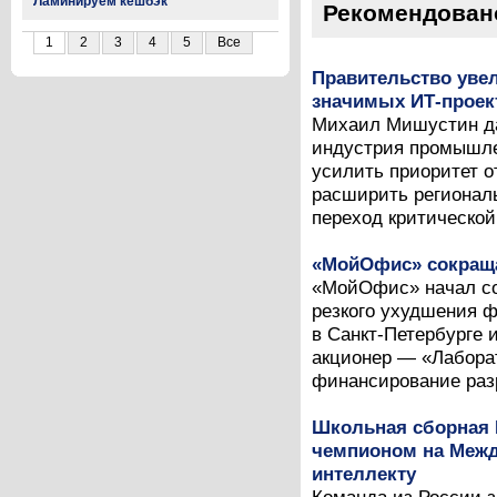
Ламинируем кешбэк
Рекомендован
1
2
3
4
5
Все
Правительство уве
значимых ИТ-проек
Михаил Мишустин да
индустрия промышле
усилить приоритет о
расширить региональ
переход критической
«МойОфис» сокраща
«МойОфис» начал со
резкого ухудшения 
в Санкт-Петербурге 
акционер — «Лабора
финансирование разр
Школьная сборная 
чемпионом на Межд
интеллекту