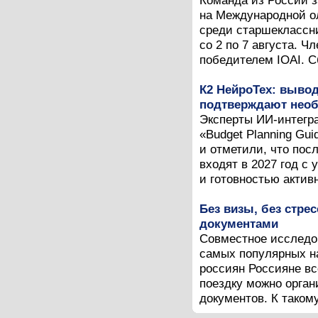
Команда из России 
на Международной ол
среди старшеклассни
со 2 по 7 августа. 
победителем IOAI. С
К2 НейроТех: вывод
подтверждают необ
Эксперты ИИ-интегра
«Budget Planning Gui
и отметили, что пос
входят в 2027 год с
и готовностью активн
Без визы, без стрес
документами
Совместное исследова
самых популярных н
россиян Россияне в
поездку можно орган
документов. К таком