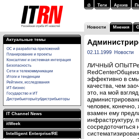
Теги
Архив
П
Новости
Мнения
Актуальные темы
Администриро
ОС и разработка приложений
02.11.1999
Новости
Планирование и проекты
Консалтинг и системная интеграция
ЛИЧНЫЙ ОПЫТРеда
Безопасность
Сети и телекоммуникации
RedCenterОбщеизв
Итоги и тенденции
эффективно в смы
Рейтинги, исследования
качества, чем за
ИТ-бизнес
это, на мой взгля
Государство и ИТ
администрировани
Дистрибьюторы/субдистрибьюторы
человек, конечно,
взамен ему предл
IT Channel News
инфраструктуру, 
itWeek
сосредоточиться 
систематизирован
Intelligent Enterprise/RE