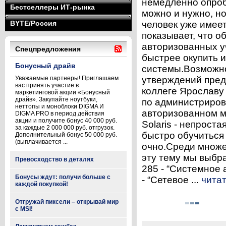
немедленно опроб
Бестселлеры ИТ-рынка
можно и нужно, но
BYTE/Россия
человек уже имее
показывает, что о
авторизованных у
Спецпредложения
быстрее окупить 
Бонусный драйв
системы.Возможно
Уважаемые партнеры! Приглашаем
утверждений пред
вас принять участие в
коллеге Ярославу
маркетинговой акции «Бонусный
драйв». Закупайте ноутбуки,
по администриров
неттопы и моноблоки DIGMA И
авторизованном 
DIGMA PRO в период действия
акции и получите бонус 40 000 руб.
Solaris - непрост
за каждые 2 000 000 руб. отгрузок.
быстро обучиться
Дополнительный бонус 50 000 руб.
(выплачивается ...
очно.Среди множ
эту тему мы выбра
Превосходство в деталях
285 - “Системное 
Бонусы ждут: получи больше с
- “Сетевое ...
чита
каждой покупкой!
Отгружай пиксели – открывай мир
с MSI!