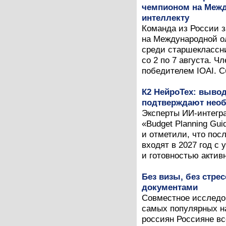
чемпионом на Межд
интеллекту
Команда из России 
на Международной ол
среди старшеклассни
со 2 по 7 августа. 
победителем IOAI. С
К2 НейроТех: вывод
подтверждают необ
Эксперты ИИ-интегра
«Budget Planning Gui
и отметили, что пос
входят в 2027 год с
и готовностью активн
Без визы, без стрес
документами
Совместное исследова
самых популярных н
россиян Россияне в