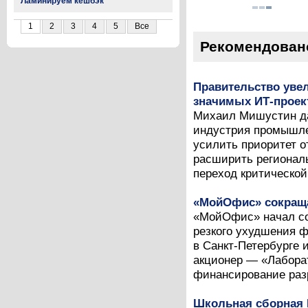
Ламинируем кешбэк
1
2
3
4
5
Все
Рекомендован
Правительство уве
значимых ИТ-проек
Михаил Мишустин да
индустрия промышле
усилить приоритет о
расширить региональ
переход критической
«МойОфис» сокраща
«МойОфис» начал со
резкого ухудшения 
в Санкт-Петербурге 
акционер — «Лабора
финансирование разр
Школьная сборная 