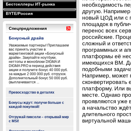
Бестселлеры ИТ-рынка
необходимость пе
другую. Например,
BYTE/Россия
новый ЦОД или с 
площадок в публи
Спецпредложения
перенос всех сер
российские. Проц
Бонусный драйв
сложный и ответс
Уважаемые партнеры! Приглашаем
программных и ап
вас принять участие в
маркетинговой акции «Бонусный
платформы её нео
драйв». Закупайте ноутбуки,
неттопы и моноблоки DIGMA И
имеющихся ВМ. Дл
DIGMA PRO в период действия
подобными задача
акции и получите бонус 40 000 руб.
за каждые 2 000 000 руб. отгрузок.
Например, может 
Дополнительный бонус 50 000 руб.
сконвертировать е
(выплачивается ...
платформу. Или в
Превосходство в деталях
месте. Однако пр
проявляются уже в
Бонусы ждут: получи больше с
каждой покупкой!
а начальство ждёт
длительного прос
Отгружай пиксели – открывай мир
виртуальной маши
с MSI!