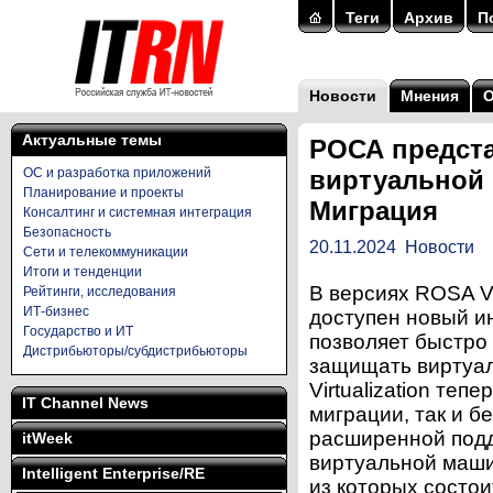
Теги
Архив
П
Новости
Мнения
Актуальные темы
РОСА предста
ОС и разработка приложений
виртуальной
Планирование и проекты
Миграция
Консалтинг и системная интеграция
Безопасность
20.11.2024
Новости
Сети и телекоммуникации
Итоги и тенденции
В версиях ROSA Vi
Рейтинги, исследования
ИТ-бизнес
доступен новый и
Государство и ИТ
позволяет быстро 
Дистрибьюторы/субдистрибьюторы
защищать виртуа
Virtualization те
IT Channel News
миграции, так и б
расширенной подд
itWeek
виртуальной маши
Intelligent Enterprise/RE
из которых состо