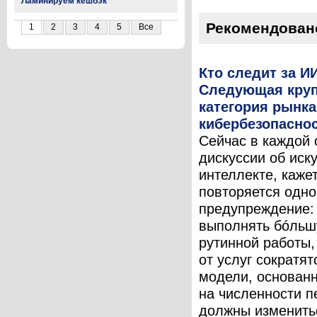
Ламинируем кешбэк
Рекомендован
1
2
3
4
5
Все
Кто следит за И
Следующая кру
категория рынка
кибербезопасно
Сейчас в каждой 
дискуссии об иск
интеллекте, кажет
повторяется одно
предупреждение:
выполнять бóльш
рутинной работы,
от услуг сократят
модели, основан
на численности п
должны изменить