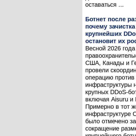
оставаться ...
Ботнет после ра
почему зачистка
крупнейших DDo
остановит их ро
Весной 2026 года
правоохранитель
США, Канады и Г
провели скоорди
операцию против
инфраструктуры 
крупных DDoS-бо
включая Aisuru и 
Примерно в тот ж
инфраструктуре
было отмечено з
сокращение разм
крупнейшего ботне