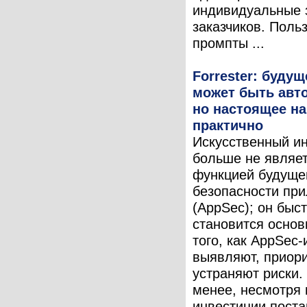
индивидуальные 
заказчиков. Поль
промпты ...
Forrester: буду
может быть авт
но настоящее на
практично
Искусственный и
больше не являе
функцией будущег
безопасности пр
(AppSec); он быс
становится основ
того, как AppSec
выявляют, приор
устраняют риски.
менее, несмотря 
инвестиции поста