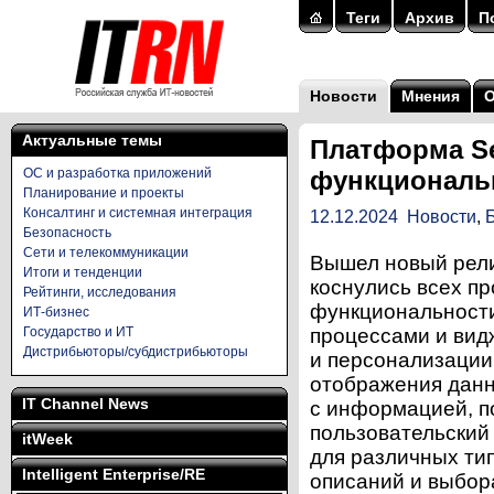
Теги
Архив
П
Новости
Мнения
Актуальные темы
Платформа Se
ОС и разработка приложений
функциональ
Планирование и проекты
Консалтинг и системная интеграция
12.12.2024
Новости
,
Безопасность
Сети и телекоммуникации
Вышел новый рели
Итоги и тенденции
коснулись всех пр
Рейтинги, исследования
функциональности
ИТ-бизнес
Государство и ИТ
процессами и вид
Дистрибьюторы/субдистрибьюторы
и персонализации
отображения данн
IT Channel News
с информацией, п
пользовательский 
itWeek
для различных ти
Intelligent Enterprise/RE
описаний и выбор