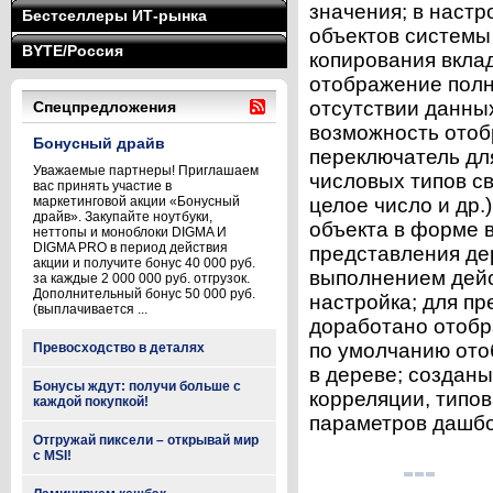
значения; в настр
Бестселлеры ИТ-рынка
объектов системы
BYTE/Россия
копирования вкла
отображение полн
отсутствии данны
Спецпредложения
возможность отоб
Бонусный драйв
переключатель для
Уважаемые партнеры! Приглашаем
числовых типов св
вас принять участие в
маркетинговой акции «Бонусный
целое число и др.
драйв». Закупайте ноутбуки,
объекта в форме 
неттопы и моноблоки DIGMA И
DIGMA PRO в период действия
представления де
акции и получите бонус 40 000 руб.
выполнением дейс
за каждые 2 000 000 руб. отгрузок.
Дополнительный бонус 50 000 руб.
настройка; для п
(выплачивается ...
доработано отобра
по умолчанию ото
Превосходство в деталях
в дереве; созданы
Бонусы ждут: получи больше с
корреляции, типо
каждой покупкой!
параметров дашбор
Отгружай пиксели – открывай мир
с MSI!