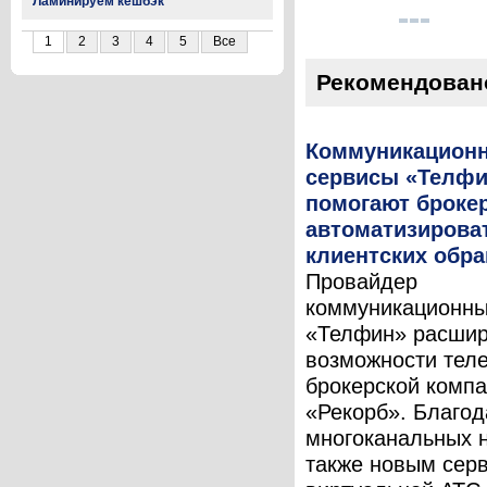
Ламинируем кешбэк
1
2
3
4
5
Все
Рекомендован
Коммуникацион
сервисы «Телф
помогают броке
автоматизирова
клиентских обр
Провайдер
коммуникационны
«Телфин» расши
возможности теле
брокерской комп
«Рекорб». Благод
многоканальных 
также новым сер