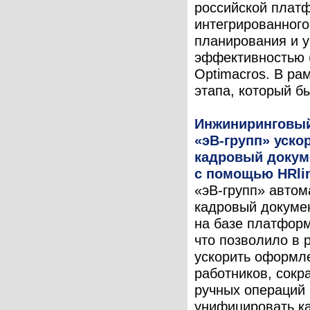
российской плат
интегрированного
планирования и 
эффективностью 
Optimacros. В ра
этапа, который бы
Инжиниринговый
«эВ-групп» уско
кадровый докум
с помощью HRli
«эВ-групп» автом
кадровый докуме
на базе платформ
что позволило в 
ускорить оформл
работников, сокр
ручных операций 
унифицировать к