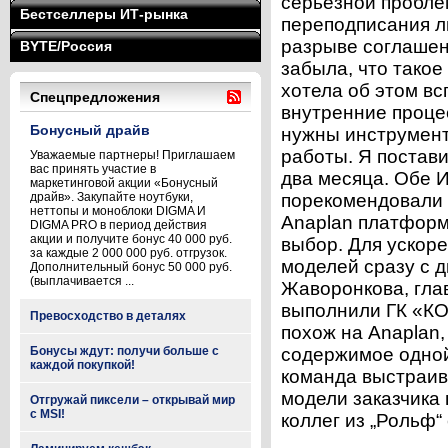
серьёзной пробле
Бестселлеры ИТ-рынка
переподписания л
разрыве соглашен
BYTE/Россия
забыла, что такое
хотела об этом в
Спецпредложения
внутренние проце
Бонусный драйв
нужны инструмент
работы. Я постав
Уважаемые партнеры! Приглашаем
вас принять участие в
два месяца. Обе И
маркетинговой акции «Бонусный
драйв». Закупайте ноутбуки,
порекомендовали 
неттопы и моноблоки DIGMA И
Anaplan платформ
DIGMA PRO в период действия
акции и получите бонус 40 000 руб.
выбор. Для ускор
за каждые 2 000 000 руб. отгрузок.
моделей сразу с 
Дополнительный бонус 50 000 руб.
(выплачивается ...
Жаворонкова, гла
выполнили ГК «КО
Превосходство в деталях
похож на Anaplan,
Бонусы ждут: получи больше с
содержимое одной
каждой покупкой!
команда выстраив
модели заказчика 
Отгружай пиксели – открывай мир
с MSI!
коллег из „Рольф“