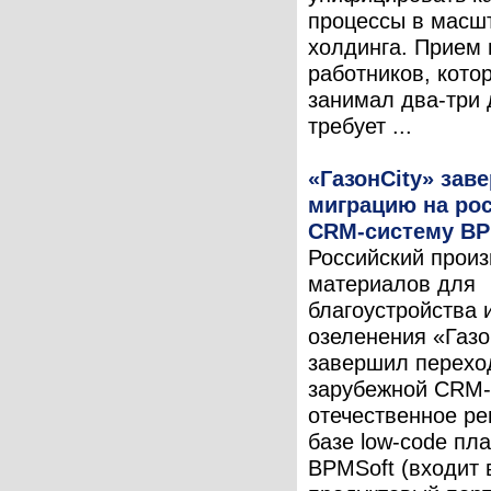
процессы в масшт
холдинга. Прием
работников, кото
занимал два-три 
требует ...
«ГазонCity» зав
миграцию на ро
CRM-систему BP
Российский прои
материалов для
благоустройства 
озеленения «Газо
завершил перехо
зарубежной CRM-
отечественное р
базе low-code п
BPMSoft (входит 