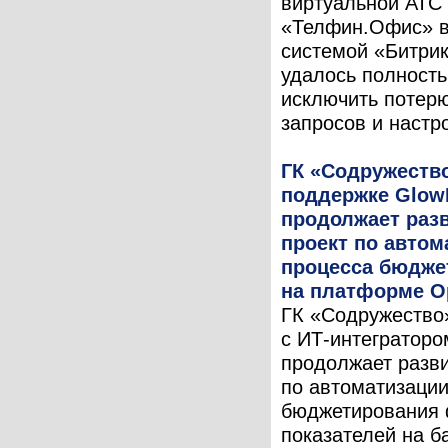
виртуальной АТС
«Телфин.Офис» в
системой «Битри
удалось полност
исключить потер
запросов и настро
ГК «Содружеств
поддержке Glow
продолжает раз
проект по автом
процесса бюдже
на платформе O
ГК «Содружество
с ИТ-интеграторо
продолжает разви
по автоматизации
бюджетирования
показателей на б