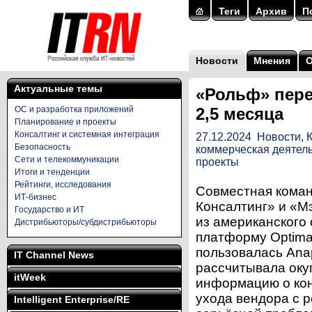
Теги
Архив
П
Новости
Мнения
Актуальные темы
«Рольф» пере
ОС и разработка приложений
2,5 месяца
Планирование и проекты
Консалтинг и системная интеграция
27.12.2024
Новости
,
Безопасность
коммерческая деятел
Сети и телекоммуникации
проекты
Итоги и тенденции
Рейтинги, исследования
Совместная коман
ИТ-бизнес
Консалтинг» и «М
Государство и ИТ
из американского
Дистрибьюторы/субдистрибьюторы
платформу Optima
пользовалась Ana
IT Channel News
рассчитывала оку
itWeek
информацию о кон
ухода вендора с р
Intelligent Enterprise/RE