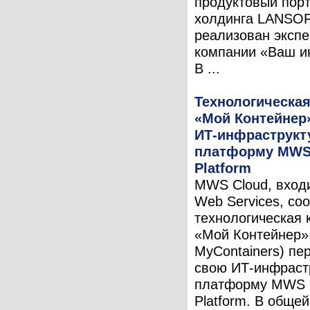
продуктовый пор
холдинга LANSOF
реализован эксп
компании «Ваш ин
В ...
Технологическа
«Мой Контейнер
ИТ-инфраструкт
платформу MWS
Platform
MWS Cloud, вход
Web Services, соо
технологическая 
«Мой Контейнер»
MyContainers) пе
свою ИТ-инфраст
платформу MWS 
Platform. В обще