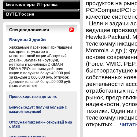
продуктов на рын
Бестселлеры ИТ-рынка
PCI/CompactPCI о
BYTE/Россия
качестве системн
Цели и задачи а
ведущие производ
Спецпредложения
Hewlett-Packard, M
Бонусный драйв
телекоммуникацио
Уважаемые партнеры! Приглашаем
Motorola и др.); 
вас принять участие в
маркетинговой акции «Бонусный
основе современн
драйв». Закупайте ноутбуки,
(Force, VMIC, PEP,
неттопы и моноблоки DIGMA И
DIGMA PRO в период действия
быстрорастущие к
акции и получите бонус 40 000 руб.
собственных нове
за каждые 2 000 000 руб. отгрузок.
Дополнительный бонус 50 000 руб.
деятельности асс
(выплачивается ...
отработанных на 
рынок, предъявля
Превосходство в деталях
надежности, усло
Бонусы ждут: получи больше с
техники. Один из 
каждой покупкой!
телекоммуникацио
Отгружай пиксели – открывай мир
открытых ...
читат
с MSI!