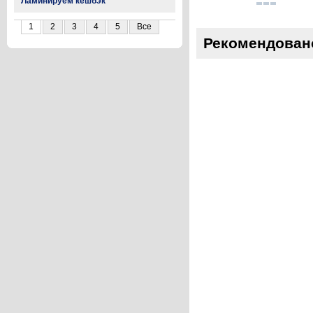
Ламинируем кешбэк
1
2
3
4
5
Все
Рекомендован