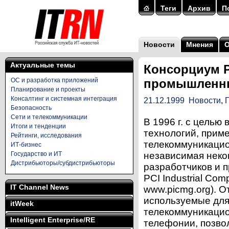
Теги
Архив
П
Новости
Мнения
Актуальные темы
Консорциум P
ОС и разработка приложений
промышленн
Планирование и проекты
Консалтинг и системная интеграция
21.12.1999
Новости
,
Безопасность
Сети и телекоммуникации
В 1996 г. с цель
Итоги и тенденции
технологий, прим
Рейтинги, исследования
телекоммуникацио
ИТ-бизнес
Государство и ИТ
независимая нек
Дистрибьюторы/субдистрибьюторы
разработчиков и 
PCI Industrial Com
IT Channel News
www.picmg.org). 
используемые для
itWeek
телекоммуникаци
Intelligent Enterprise/RE
телефонии, позво