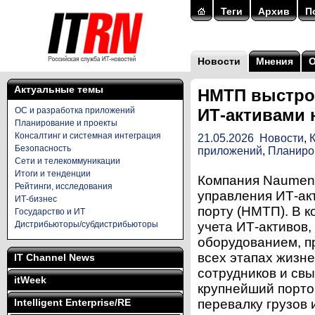
Теги
Архив
П
Новости
Мнения
Актуальные темы
НМТП выстро
ОС и разработка приложений
ИТ-активами 
Планирование и проекты
Консалтинг и системная интеграция
21.05.2026
Новости
,
Безопасность
приложений
,
Планиро
Сети и телекоммуникации
Итоги и тенденции
Компания Naumen 
Рейтинги, исследования
управления ИТ-ак
ИТ-бизнес
порту (НМТП). В 
Государство и ИТ
Дистрибьюторы/субдистрибьюторы
учета ИТ-активов,
оборудованием, п
всех этапах жизне
IT Channel News
сотрудников и св
itWeek
крупнейший порто
Intelligent Enterprise/RE
перевалку грузов