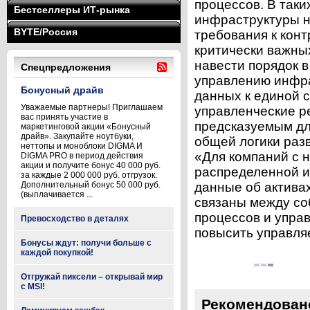
процессов. В таки
Бестселлеры ИТ-рынка
инфраструктуры н
BYTE/Россия
требования к кон
критически важны
навести порядок в
Спецпредложения
управлению инфра
Бонусный драйв
данных к единой 
Уважаемые партнеры! Приглашаем
управленческие р
вас принять участие в
предсказуемым дл
маркетинговой акции «Бонусный
драйв». Закупайте ноутбуки,
общей логики раз
неттопы и моноблоки DIGMA И
«Для компаний с 
DIGMA PRO в период действия
акции и получите бонус 40 000 руб.
распределенной и
за каждые 2 000 000 руб. отгрузок.
Дополнительный бонус 50 000 руб.
данные об актива
(выплачивается ...
связаны между со
процессов и упра
Превосходство в деталях
повысить управля
Бонусы ждут: получи больше с
каждой покупкой!
Отгружай пиксели – открывай мир
с MSI!
Рекомендован