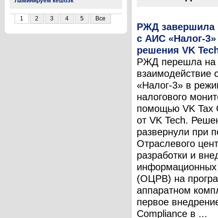
Ламинируем кешбэк
1
2
3
4
5
Все
РЖД завершила 
с АИС «Налог-3
решения VK Tec
РЖД перешла на
взаимодействие 
«Налог-3» в реж
налогового монит
помощью VK Tax 
от VK Tech. Реше
развернули при 
Отраслевого цен
разработки и вне
информационных
(ОЦРВ) на прогр
аппаратном комп
первое внедрени
Compliance в ...