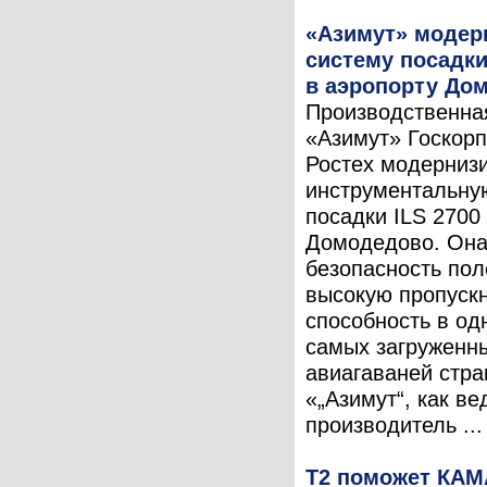
«Азимут» модер
систему посадк
в аэропорту До
Производственна
«Азимут» Госкор
Ростех модерниз
инструментальну
посадки ILS 2700
Домодедово. Она
безопасность пол
высокую пропуск
способность в од
самых загруженн
авиагаваней стра
«„Азимут“, как в
производитель ...
T2 поможет КАМ