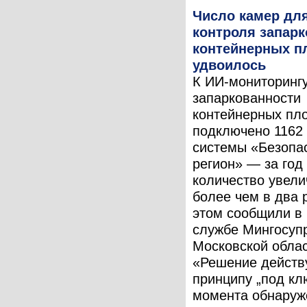
Число камер дл
контроля запар
контейнерных п
удвоилось
К ИИ-мониторинг
запаркованности
контейнерных пл
подключено 1162
системы «Безопа
регион» — за год
количество увели
более чем в два 
этом сообщили в 
службе Мингосуп
Московской облас
«Решение действ
принципу „под клю
момента обнаруже