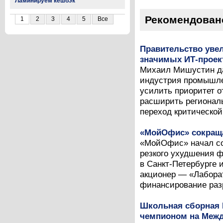
Ламинируем кешбэк
Рекомендован
1
2
3
4
5
Все
Правительство уве
значимых ИТ-проек
Михаил Мишустин да
индустрия промышле
усилить приоритет о
расширить региональ
переход критической
«МойОфис» сокраща
«МойОфис» начал со
резкого ухудшения 
в Санкт-Петербурге 
акционер — «Лабора
финансирование разр
Школьная сборная 
чемпионом на Межд