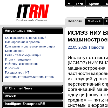
Теги
Архив
П
Новости
Мнения
Актуальные темы
ИСИЭЗ НИУ В
ОС и разработка приложений
машиностроен
Планирование и проекты
Консалтинг и системная интеграция
22.05.2026
Новости
Безопасность
Сети и телекоммуникации
Институт статист
Итоги и тенденции
(ИСИЭЗ) НИУ ВШЭ
Рейтинги, исследования
машиностроения, 
ИТ-бизнес
Государство и ИТ
частности кадровы
Дистрибьюторы/субдистрибьюторы
их текущий урове
перспективный сп
IT Channel News
организаций маши
одну цифровую те
itWeek
среднем — пять; 
Intelligent Enterprise/RE
системы цифровог