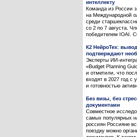
интеллекту
Команда из России 
на Международной ол
среди старшеклассни
со 2 по 7 августа. 
победителем IOAI. С
К2 НейроТех: вывод
подтверждают необ
Эксперты ИИ-интегра
«Budget Planning Gui
и отметили, что пос
входят в 2027 год с
и готовностью активн
Без визы, без стрес
документами
Совместное исследова
самых популярных н
россиян Россияне в
поездку можно орган