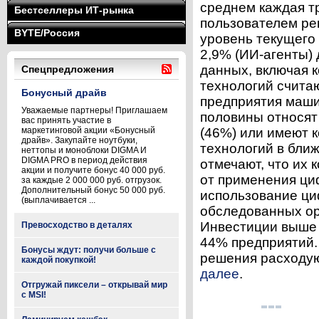
среднем каждая т
Бестселлеры ИТ-рынка
пользователем ре
BYTE/Россия
уровень текущего
2,9% (ИИ-агенты)
данных, включая 
Спецпредложения
технологий счита
Бонусный драйв
предприятия маши
Уважаемые партнеры! Приглашаем
половины относят
вас принять участие в
маркетинговой акции «Бонусный
(46%) или имеют 
драйв». Закупайте ноутбуки,
технологий в ближ
неттопы и моноблоки DIGMA И
DIGMA PRO в период действия
отмечают, что их
акции и получите бонус 40 000 руб.
от применения ци
за каждые 2 000 000 руб. отгрузок.
Дополнительный бонус 50 000 руб.
использование ци
(выплачивается ...
обследованных ор
Инвестиции выше 
Превосходство в деталях
44% предприятий.
Бонусы ждут: получи больше с
решения расходую
каждой покупкой!
далее
.
Отгружай пиксели – открывай мир
с MSI!