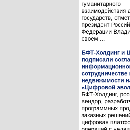
гуманитарного
взаимодействия 
государств, отме
президент Россий
Федерации Влади
своем ...
БФТ-Холдинг и 
подписали согл
информационно
сотрудничестве
недвижимости н
«Цифровой эво
БФТ-Холдинг, рос
вендор, разработ
программных про
заказных решений
цифровая платф
операций с недв