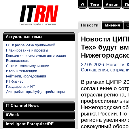
Теги
Архив
П
Новости
Мнения
Актуальные темы
Новости ЦИПР
ОС и разработка приложений
Тех» будут в
Планирование и проекты
Нижегородско
Консалтинг и системная интеграция
Безопасность
22.05.2026
Новости
,
Сети и телекоммуникации
Соглашения, сотрудн
Итоги и тенденции
Рейтинги, исследования
В рамках ЦИПР 20
ИТ-бизнес
Государство и ИТ
соглашение о сот
Дистрибьюторы/субдистрибьюторы
отрасли региона, 
профессиональны
IT Channel News
Нижегородская об
рынка России. По
itWeek
региона увеличилс
Intelligent Enterprise/RE
совокупный оборо