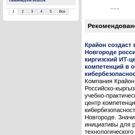
Ламинируем кешбэк
1
2
3
4
5
Все
Рекомендован
Крайон создаст
Новгороде росси
киргизский ИТ-ц
компетенций в о
кибербезопасно
Компания Крайон
Российско-кыргыз
учебно-практичес
центр компетенци
кибербезопаснос
Новгороде. Знач
инициативы для 
технологического