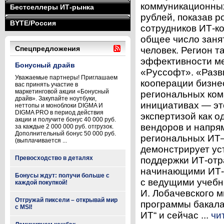
коммуникационных
Бестселлеры ИТ-рынка
рублей, показав р
BYTE/Россия
сотрудников ИТ-ко
общее число заня
Спецпредложения
человек. Регион т
эффективности ме
Бонусный драйв
«Руссофт». «Разв
Уважаемые партнеры! Приглашаем
кооперации бизнес
вас принять участие в
маркетинговой акции «Бонусный
региональных кома
драйв». Закупайте ноутбуки,
инициативах — эт
неттопы и моноблоки DIGMA И
DIGMA PRO в период действия
экспертизой как 
акции и получите бонус 40 000 руб.
вендоров и напря
за каждые 2 000 000 руб. отгрузок.
Дополнительный бонус 50 000 руб.
региональных ИТ—
(выплачивается ...
демонстрирует ус
Превосходство в деталях
поддержки ИТ-отр
начинающими ИТ-
Бонусы ждут: получи больше с
с ведущими учебны
каждой покупкой!
И. Лобачевского м
Отгружай пиксели – открывай мир
программы бакала
с MSI!
ИТ“ и сейчас ...
чи