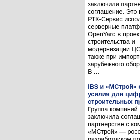
заключили партн
соглашение. Это 
РТК-Сервис испо
серверные плат
OpenYard в проек
строительства и
модернизации ЦО
также при импор
зарубежного обор
В ...
IBS и «МСтрой»
усилия для циф
строительных п
Группа компаний 
заключила согла
партнерстве с ко
«МСтрой» — рос
разработчиком п