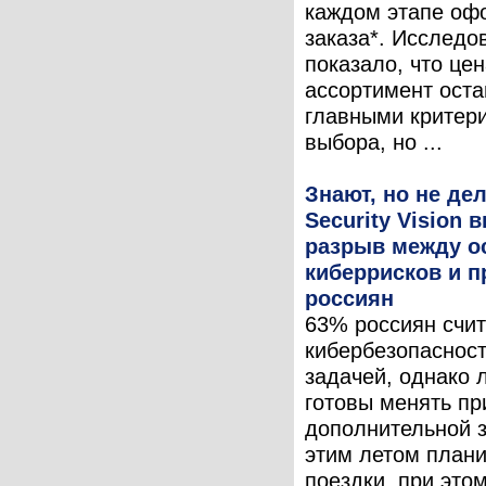
каждом этапе оф
заказа*. Исследо
показало, что цен
ассортимент ост
главными критер
выбора, но ...
Знают, но не де
Security Vision 
разрыв между о
киберрисков и 
россиян
63% россиян счи
кибербезопасност
задачей, однако
готовы менять пр
дополнительной 
этим летом план
поездки, при это