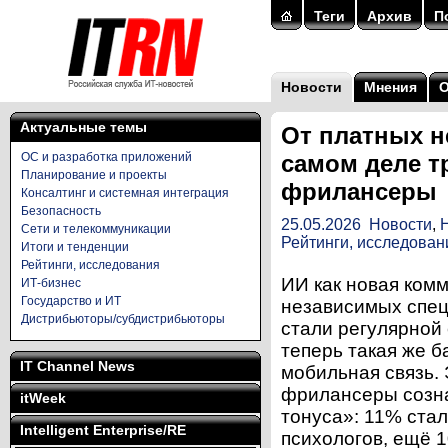
Теги
Архив
П
Новости
Мнения
Актуальные темы
От платных н
ОС и разработка приложений
самом деле т
Планирование и проекты
фрилансеры
Консалтинг и системная интеграция
Безопасность
25.05.2026
Новости
,
Сети и телекоммуникации
Рейтинги, исследован
Итоги и тенденции
Рейтинги, исследования
ИИ как новая ком
ИТ-бизнес
Государство и ИТ
независимых спец
Дистрибьюторы/субдистрибьюторы
стали регулярной
теперь такая же б
IT Channel News
мобильная связь.
фрилансеры созн
itWeek
тонуса»: 11% стал
Intelligent Enterprise/RE
психологов, ещё 