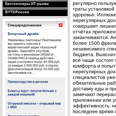
регулярно пользу
Бестселлеры ИТ-рынка
траты установкой 
BYTE/Россия
здоровье. Иллюзи
нерегулярных дох
Спецпредложения
совершает лишних
отчётах приложен
Бонусный драйв
заканчиваются. А
Уважаемые партнеры! Приглашаем
более 1500 фрилан
вас принять участие в
маркетинговой акции «Бонусный
независимого спе
драйв». Закупайте ноутбуки,
бюджета. Выяснил
неттопы и моноблоки DIGMA И
DIGMA PRO в период действия
всё чаще состоят 
акции и получите бонус 40 000 руб.
комфорта и попыт
за каждые 2 000 000 руб. отгрузок.
Дополнительный бонус 50 000 руб.
нерегулярных дох
(выплачивается ...
специалистов уже
Превосходство в деталях
обязательные раб
доставку еды и п
Бонусы ждут: получи больше с
замечают перерас
каждой покупкой!
приложении или у
Отгружай пиксели – открывай мир
эффективность: н
с MSI!
последнее время 