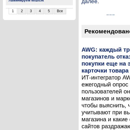
Ламинируем кешбэк
далее
.
1
2
3
4
5
Все
Рекомендован
AWG: каждый тр
покупатель отка
покупки еще на 
карточки товара
ИТ-интегратор A
ежегодный опрос
пользователей он
магазинов и марк
чтобы выяснить, 
учитывают при в
магазина и какие
сайтов раздража