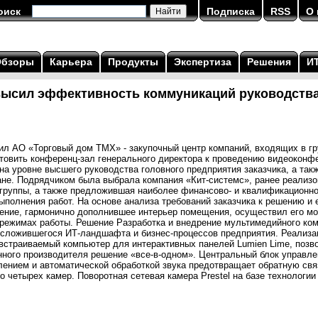
оиск
Подписка
RSS
О 
Обзоры
Карьера
Продукты
Экспертиза
Решения
И
высил эффективность коммуникаций руководств
ил АО «Торговый дом ТМХ» - закупочный центр компаний, входящих в г
отовить конференц-зал генерального директора к проведению видеоконф
а уровне высшего руководства головного предприятия заказчика, а такж
ане. Подрядчиком была выбрала компания «Кит-системс», ранее реализ
 группы, а также предложившая наиболее финансово- и квалификационн
ыполнения работ. На основе анализа требований заказчика к решению и
ение, гармонично дополнившее интерьер помещения, осуществил его мо
 режимах работы. Решение Разработка и внедрение мультимедийного ко
сложившегося ИТ-ландшафта и бизнес-процессов предприятия. Реализац
встраиваемый компьютер для интерактивных панелей Lumien Lime, позв
нного производителя решение «все-в-одном». Центральный блок управле
ением и автоматической обработкой звука предотвращает обратную свя
о четырех камер. Поворотная сетевая камера Prestel на базе технологии 