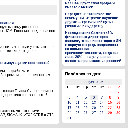
масштабирует свои продажи
вместе с Merlion
Парадокс наставничества:
почему в ИТ-отрасли обучение
других — кратчайший путь к
носители
развитию и лидерству
щую систему резервного
бот НСМ. Решение предназначено
Исследование Gartner: 45%
финансовых директоров
заявили, что их инвестиции в ИИ
в первую очередь направлены
ыяснить, что люди учитывают при
на повышение
 показало, что цена и
производительности, тогда как
лишь 20% — на улучшение
качества принимаемых решений
й с ампутациями конечностей
сли, разработчики
Подборка по дате
 Во время мероприятия гостям
Август 2026
Пн
Вт
Ср
Чт
Пт
Сб
Вс
 в состав Группа Синара и имеет
1
2
редприятиях составляет от 5
3
4
5
6
7
8
9
10
11
12
13
14
15
16
17
18
19
20
21
22
23
 с активными ключевыми
24
25
26
27
28
29
30
A 7, SIGMA 10, АТОЛ СТБ 5 и СТБ
31