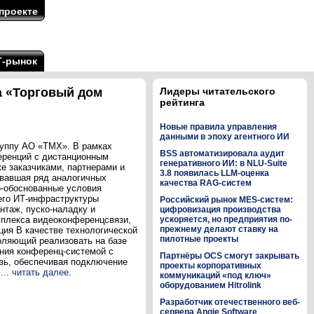
проекте
Т-рынок
а «Торговый дом
Лидеры читательского
рейтинга
Новые правила управления
данными в эпоху агентного ИИ
руппу АО «ТМХ». В рамках
BSS автоматизировала аудит
еренций с дистанционным
генеративного ИИ: в NLU-Suite
е заказчиками, партнерами и
3.8 появилась LLM-оценка
овавшая ряд аналогичных
качества RAG-систем
о-обоснованные условия
 его ИТ-инфраструктуры
Российский рынок MES-систем:
нтаж, пуско-наладку и
цифровизация производства
мплекса видеоконференцсвязи,
ускоряется, но предприятия по-
прежнему делают ставку на
ия В качестве технологической
пилотные проекты
оляющий реализовать на базе
ния конференц-системой с
Партнёры OCS смогут закрывать
зь, обеспечивая подключение
проекты корпоративных
...
читать далее
.
коммуникаций «под ключ»
оборудованием Hitrolink
Разработчик отечественного веб-
сервера Angie Software