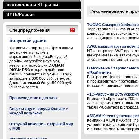
Бестселлеры ИТ-рынка
Рекомендовано к про
BYTE/Россия
ТФОМС Самарской области 
Территориальный фонд обяз
Спецпредложения
копирования независимым с
для защищенного долговреме
Бонусный драйв
AWG: каждый третий покупа
Уважаемые партнеры! Приглашаем
ИТ-интегратор AWG провел е
вас принять участие в
выборе магазина и какие фу
маркетинговой акции «Бонусный
ассортимент остаются главны
драйв». Закупайте ноутбуки,
неттопы и моноблоки DIGMA И
В Москве на Староволынско
DIGMA PRO в период действия
«Реабилити»
акции и получите бонус 40 000 руб.
В открытии Центра приняли 
за каждые 2 000 000 руб. отгрузок.
и производители протезных 
Дополнительный бонус 50 000 руб.
показали производственные м
(выплачивается ...
«1С-Рарус» на 20% ускорил
Превосходство в деталях
Компания «Криогаз» с 2009 г
девять производственных пл
тысяч кубометров кислорода в 
Бонусы ждут: получи больше с
каждой покупкой!
«SIGMA Касса» успешно раб
Компании АТОЛ и «Актив» по
Отгружай пиксели – открывай мир
устройствами из линейки Ру
с MSI!
6. Совместимость подтвержде