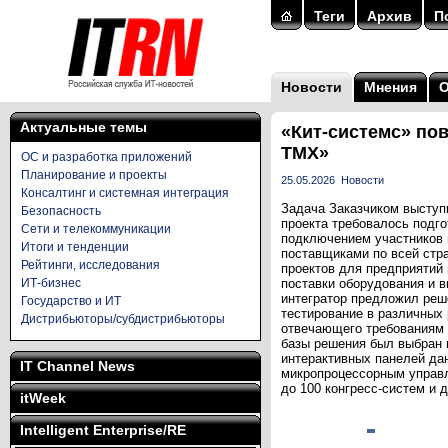
Теги
Архив
П
Новости
Мнения
Актуальные темы
«Кит-системс» по
ТМХ»
ОС и разработка приложений
Планирование и проекты
25.05.2026
Новости
Консалтинг и системная интеграция
Задача Заказчиком выступ
Безопасность
проекта требовалось подг
Сети и телекоммуникации
подключением участников н
Итоги и тенденции
поставщиками по всей стр
Рейтинги, исследования
проектов для предприятий
ИТ-бизнес
поставки оборудования и в
интегратор предложил реш
Государство и ИТ
тестирование в различных
Дистрибьюторы/субдистрибьюторы
отвечающего требованиям 
базы решения был выбран 
интерактивных панелей да
IT Channel News
микропроцессорным управл
до 100 конгресс-систем и д
itWeek
Intelligent Enterprise/RE