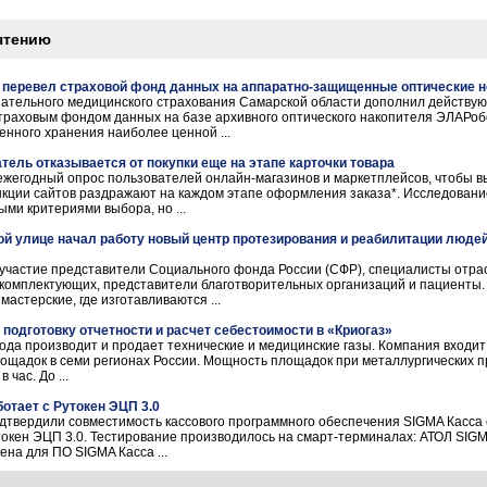
чтению
перевел страховой фонд данных на аппаратно-защищенные оптические 
ательного медицинского страхования Самарской области дополнил действую
траховым фондом данных на базе архивного оптического накопителя ЭЛАРо
нного хранения наиболее ценной ...
тель отказывается от покупки еще на этапе карточки товара
жегодный опрос пользователей онлайн-магазинов и маркетплейсов, чтобы в
нкции сайтов раздражают на каждом этапе оформления заказа*. Исследование
ми критериями выбора, но ...
й улице начал работу новый центр протезирования и реабилитации люде
участие представители Социального фонда России (СФР), специалисты отра
комплектующих, представители благотворительных организаций и пациенты.
астерские, где изготавливаются ...
 подготовку отчетности и расчет себестоимости в «Криогаз»
ода производит и продает технические и медицинские газы. Компания входит
ощадок в семи регионах России. Мощность площадок при металлургических п
час. До ...
отает с Рутокен ЭЦП 3.0
дтвердили совместимость кассового программного обеспечения SIGMA Касса
токен ЭЦП 3.0. Тестирование производилось на смарт-терминалах: АТОЛ SIGM
на для ПО SIGMA Касса ...