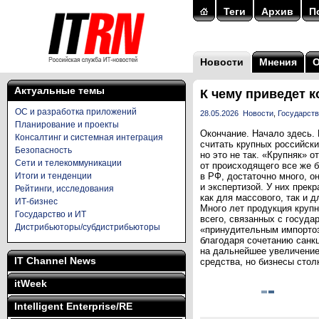
Теги
Архив
П
Новости
Мнения
Актуальные темы
К чему приведет к
ОС и разработка приложений
28.05.2026
Новости
,
Государств
Планирование и проекты
Окончание. Начало здесь. 
Консалтинг и системная интеграция
считать крупных российски
Безопасность
но это не так. «Крупняк» 
Сети и телекоммуникации
от происходящего все же б
Итоги и тенденции
в РФ, достаточно много, 
и экспертизой. У них прек
Рейтинги, исследования
как для массового, так и 
ИТ-бизнес
Много лет продукция круп
Государство и ИТ
всего, связанных с госуд
Дистрибьюторы/субдистрибьюторы
«принудительным импортоз
благодаря сочетанию санк
на дальнейшее увеличение
IT Channel News
средства, но бизнесы стол
itWeek
Intelligent Enterprise/RE