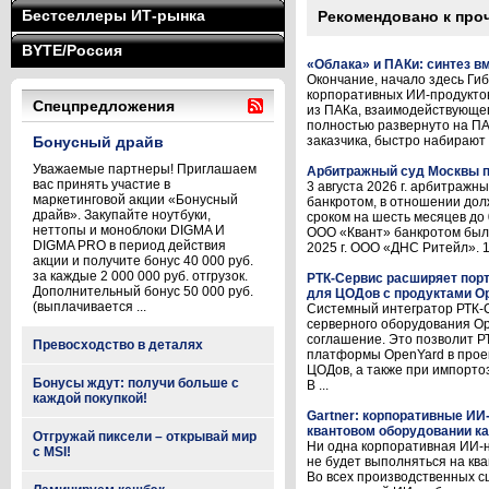
Бестселлеры ИТ-рынка
Рекомендовано к про
BYTE/Россия
«Облака» и ПАКи: синтез вм
Окончание, начало здесь Ги
корпоративных ИИ-продуктов
Спецпредложения
из ПАКа, взаимодействующег
полностью развернуто на П
Бонусный драйв
заказчика, быстро набирают 
Уважаемые партнеры! Приглашаем
Арбитражный суд Москвы п
вас принять участие в
3 августа 2026 г. арбитраж
маркетинговой акции «Бонусный
банкротом, в отношении дол
драйв». Закупайте ноутбуки,
сроком на шесть месяцев до 
неттопы и моноблоки DIGMA И
ООО «Квант» банкротом был
DIGMA PRO в период действия
2025 г. ООО «ДНС Ритейл». 16
акции и получите бонус 40 000 руб.
за каждые 2 000 000 руб. отгрузок.
РТК-Сервис расширяет по
Дополнительный бонус 50 000 руб.
для ЦОДов с продуктами O
(выплачивается ...
Системный интегратор РТК-С
серверного оборудования O
соглашение. Это позволит Р
Превосходство в деталях
платформы OpenYard в прое
ЦОДов, а также при импорт
Бонусы ждут: получи больше с
В ...
каждой покупкой!
Gartner: корпоративные ИИ
квантовом оборудовании ка
Отгружай пиксели – открывай мир
Ни одна корпоративная ИИ-
с MSI!
не будет выполняться на ква
Во всех производственных 