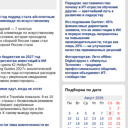
Парадокс наставничества:
почему в ИТ-отрасли обучение
других — кратчайший путь к
развитию и лидерству
й год подряд стала абсолютным
лимпиаде по искусственному
Исследование Gartner: 45%
финансовых директоров
едалей — 7 золотых
заявили, что их инвестиции в ИИ
ой олимпиаде по искусственному
в первую очередь направлены
ассников, которая проходила
на повышение
лен сборной России также стал
производительности, тогда как
орная России стала
лишь 20% — на улучшение
качества принимаемых решений
о бюджетам на 2027 год
Фоторепортаж: Лето offline:
ресмотра инвестиций в ИИ
Digital-круиз с «Импульс
 цикла К2 НейроТех
Телеком» – традиция
ng Guides 2027» аналитической
профессионального общения,
то после года осторожных расходов
которая объединяет ИТ-
7 год с уверенным ожиданием
сообщество
внее инвестировать ...
ияне едут, когда не хотят
Подборка по дате
d и Travelata показало: 9 из 10
Август 2026
 страны с безвизовым режимом
Пн
Вт
Ср
Чт
Пт
Сб
Вс
выбирают зарубежные
1
2
организовать быстро и без
. К такому выводу пришли
3
4
5
6
7
8
9
10
11
12
13
14
15
16
17
18
19
20
21
22
23
остиг пика вовлеченности во