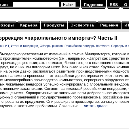
оиск
Подписка
RSS
О 
Обзоры
Карьера
Продукты
Экспертиза
Решения
И
оррекция «параллельного импорта»? Часть II
о и ИТ
,
Итоги и тенденции
,
Обзоры рынков
,
Российские вендоры hardware
,
Серверы и 
Выгодоприобретателями от изменений в списке Минпромторга, которые вс
х производителей компьютерной (см., например, «Запрет как средство п
от происходящего выиграть не может, более того, его положение несколь
удут, но о них мы поговорим ниже. Как было и как стало Крупных комп
они на рынке давно, располагают развитыми производственными мощнос
расно налажены процессы — от разработки до тестирования и от логисти
для мелкосерийного производства компьютеров, серверного оборудовани
ных локальных вендоров успешно конкурировала с глобальными вендора
арственными заказчиками. Сегмент, занимаемый российскими вендорами
амещением». Корпоративные же заказчики вели добровольное импорто
ционных ограничений и государственного протекционизма, российские в
 спроса на их продукцию. Они расширяли производство, зачастую привл
кнулись с жесткими проблемами. Локальные ...
читать далее
.