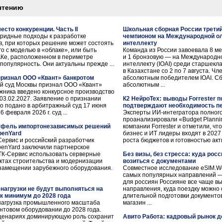
чтению
есто конкуренции. Часть II
Школьная сборная России трети
бридные подходы к разработке
чемпионом на Международной о
, при которых решение может состоять
интеллекту
о с моделью в «облаке», или быть
Команда из России завоевала 8 м
АКе, расположенном в периметре
и 1 бронзовую — на Международн
популярность. Они актуальны прежде ...
интеллекту (IOAI) среди старшекл
в Казахстане со 2 по 7 августа. Ч
ризнал ООО «Квант» банкротом
абсолютным победителем IOAI. Сб
ный суд Москвы признал ООО «Квант»
абсолютным ...
жника введено конкурсное производство
03.02.2027. Заявление о признании
К2 НейроТех: выводы Forrester п
о подано в арбитражный суд 17 июня
подтверждают необходимость пе
 февраля 2026 г. суд ...
Эксперты ИИ-интегратора полного
проанализировали «Budget Planni
ртфель импортонезависимых решений
компании Forrester и отметили, ч
penYard
бизнес и ИТ лидеры входят в 202
ервис и российский разработчик
роста бюджетов и готовностью акти
penYard заключили партнерское
ТК-Сервис использовать серверные
Без визы, без стресса: куда росс
ктах строительства и модернизации
возиться с документами
озамещении зарубежного оборудования.
Совместное исследование eSIM.Worl
самых популярных направлений —
для россиян Россияне все чаще 
-нагрузки не будут выполняться на
направления, куда поездку можно 
к минимум до 2028 года
длительной подготовки документов
нагрузка промышленного масштаба
магазин ...
нтовом оборудовании до 2028 года.
сценариях доминирующую роль сохранит
Авито Работа: кадровый рынок д