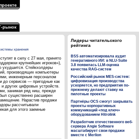
проекте
Т-рынок
Лидеры читательского
рейтинга
системы хранения
BSS автоматизировала аудит
тупят в силу с 27 мая, принято
генеративного ИИ: в NLU-Suite
оддержки крупнейших игроков»),
3.8 появилась LLM-оценка
ко ухудшится. Стейкхолдеры
качества RAG-систем
аний, производящих компьютеры
тями, инженерным персоналом
Российский рынок MES-систем:
цифровизация производства
ки до сервисов — пригодные как
ускоряется, но предприятия по-
я и других цифровых устройств.
прежнему делают ставку на
ми, занимая ряд ниш, прежде
пилотные проекты
, был существенно расширен
замещение. Нарастив продажи
Партнёры OCS смогут закрывать
ендоры рассчитывали
проекты корпоративных
екая для этого заемные
коммуникаций «под ключ»
оборудованием Hitrolink
Разработчик отечественного веб-
сервера Angie Software
масштабирует свои продажи
вместе с Merlion