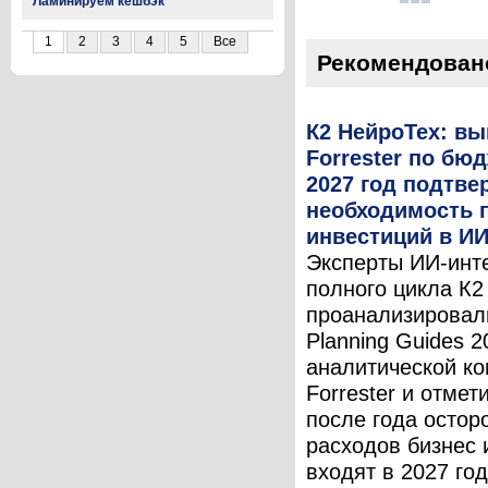
Ламинируем кешбэк
1
2
3
4
5
Все
Рекомендован
К2 НейроТех: в
Forrester по бю
2027 год подтв
необходимость 
инвестиций в И
Эксперты ИИ-инт
полного цикла К2
проанализировал
Planning Guides 2
аналитической к
Forrester и отмет
после года остор
расходов бизнес
входят в 2027 год