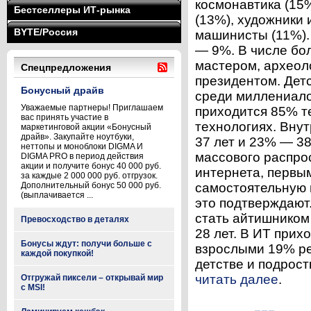
космонавтика (15
Бестселлеры ИТ-рынка
(13%), художники 
BYTE/Россия
машинисты (11%).
— 9%. В числе бо
мастером, археол
Спецпредложения
президентом. Детс
Бонусный драйв
среди миллениалов
Уважаемые партнеры! Приглашаем
приходится 85% те
вас принять участие в
технологиях. Вну
маркетинговой акции «Бонусный
драйв». Закупайте ноутбуки,
37 лет и 23% — 38
неттопы и моноблоки DIGMA И
массового распро
DIGMA PRO в период действия
акции и получите бонус 40 000 руб.
интернета, первы
за каждые 2 000 000 руб. отгрузок.
Дополнительный бонус 50 000 руб.
самостоятельную 
(выплачивается ...
это подтверждают.
стать айтишником
Превосходство в деталях
28 лет. В ИТ прих
Бонусы ждут: получи больше с
взрослыми 19% ре
каждой покупкой!
детстве и подрост
читать далее
.
Отгружай пиксели – открывай мир
с MSI!