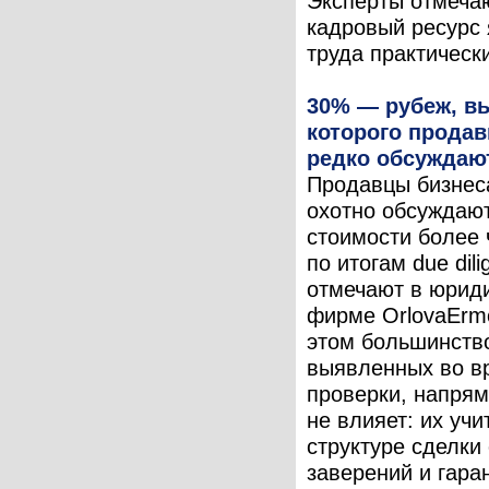
Эксперты отмечаю
кадровый ресурс
труда практически
30% — рубеж, в
которого прода
редко обсуждаю
Продавцы бизнес
охотно обсуждаю
стоимости более
по итогам due dili
отмечают в юрид
фирме OrlovaErmo
этом большинство
выявленных во в
проверки, напрям
не влияет: их уч
структуре сделки
заверений и гаран