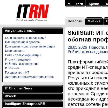
Теги
Архив
П
Новости
Мнения
Актуальные темы
SkillStaff: И
ОС и разработка приложений
обогнав про
Планирование и проекты
Консалтинг и системная интеграция
28.05.2026
Новости
,
Безопасность
Рейтинги, исследован
Сети и телекоммуникации
Итоги и тенденции
Платформа гибкой 
Рейтинги, исследования
среди ИТ-специали
ИТ-бизнес
пришли в професси
Государство и ИТ
Дистрибьюторы/субдистрибьюторы
Результаты показ
желанных с самого
кто приходит в не
IT Channel News
о космосе Среди 
itWeek
неожиданно лидир
Intelligent Enterprise/RE
детства хотели ра