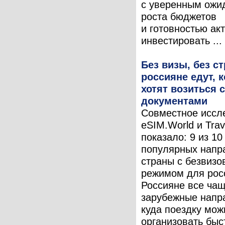
с уверенным ожи
роста бюджетов
и готовностью ак
инвестировать ...
Без визы, без ст
россияне едут, к
хотят возиться с
документами
Совместное иссл
eSIM.World и Trav
показало: 9 из 1
популярных напр
страны с безвиз
режимом для рос
Россияне все ча
зарубежные напр
куда поездку мож
организовать быс