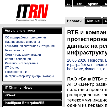
Теги
Архив
П
Новости
Мнения
Актуальные темы
ВТБ и компан
ОС и разработка приложений
протестирова
Планирование и проекты
данных на ре
Консалтинг и системная интеграция
Безопасность
инфраструкт
Сети и телекоммуникации
Итоги и тенденции
28.05.2026
Новости
,
Рейтинги, исследования
и разработка прилож
ИТ-бизнес
hardware
,
Финансы, с
Государство и ИТ
Дистрибьюторы/субдистрибьюторы
ПАО «Банк ВТБ» с
АНО «Центр разви
IT Channel News
пилотный проект 
распределения к
itWeek
телекоммуникацио
Intelligent Enterprise/RE
одним из первых 