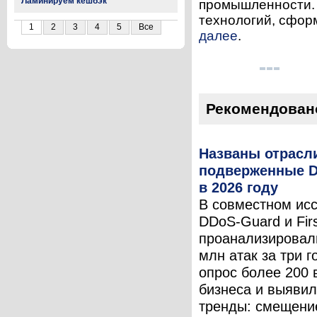
Ламинируем кешбэк
промышленности. 
технологий, сформ
1
2
3
4
5
Все
далее
.
Рекомендован
Названы отрасли
подверженные D
в 2026 году
В совместном ис
DDoS-Guard и Fir
проанализировал
млн атак за три г
опрос более 200
бизнеса и выяви
тренды: смещени