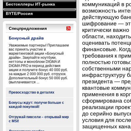
коммуникаций в р
Бестселлеры ИТ-рынка
возможность инте
BYTE/Россия
действующую банк
шифрование — это
Спецпредложения
критически важно
области, находит
Бонусный драйв
оценивать потенц
Уважаемые партнеры! Приглашаем
финансовые. Когд
вас принять участие в
маркетинговой акции «Бонусный
требования к при
драйв». Закупайте ноутбуки,
полностью готовы
неттопы и моноблоки DIGMA И
DIGMA PRO в период действия
собственными нар
акции и получите бонус 40 000 руб.
за каждые 2 000 000 руб. отгрузок.
инфраструктуру б
Дополнительный бонус 50 000 руб.
президента — пре
(выплачивается ...
квантовые коммун
Превосходство в деталях
применения в кор
сформирована соб
Бонусы ждут: получи больше с
реализации проек
каждой покупкой!
до серийно выпус
Отгружай пиксели – открывай мир
условия для посл
с MSI!
защищенных канал