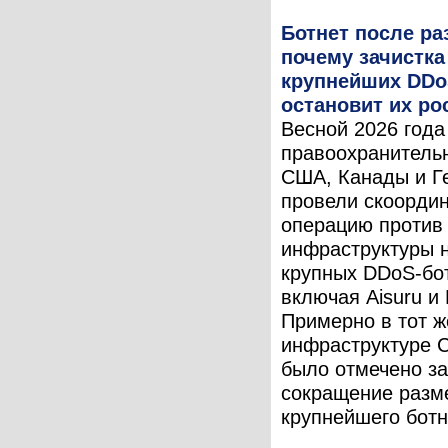
Ботнет после ра
почему зачистка
крупнейших DDo
остановит их ро
Весной 2026 года
правоохранитель
США, Канады и Г
провели скоорди
операцию против
инфраструктуры 
крупных DDoS-бо
включая Aisuru и 
Примерно в тот ж
инфраструктуре
было отмечено з
сокращение разм
крупнейшего ботне