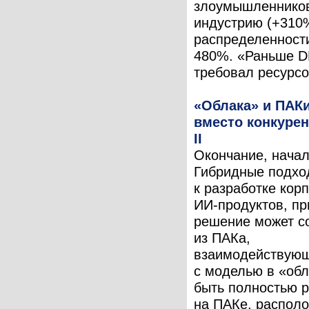
злоумышленников
индустрию (+310%
распределенности
480%. «Раньше 
требовал ресурсов
«Облака» и ПАКи
вместо конкурен
II
Окончание, начал
Гибридные подхо
к разработке кор
ИИ-продуктов, пр
решение может с
из ПАКа,
взаимодействую
с моделью в «обл
быть полностью 
на ПАКе, распол