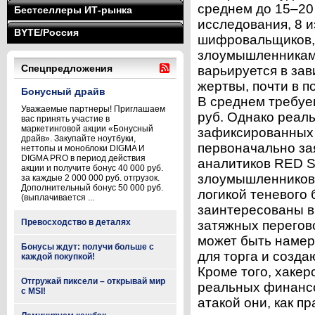
среднем до 15–20
Бестселлеры ИТ-рынка
исследования, 8 и
BYTE/Россия
шифровальщиков, 
злоумышленниками
Спецпредложения
варьируется в зав
жертвы, почти в 
Бонусный драйв
В среднем требуе
Уважаемые партнеры! Приглашаем
руб. Однако реал
вас принять участие в
маркетинговой акции «Бонусный
зафиксированных 
драйв». Закупайте ноутбуки,
первоначально за
неттопы и моноблоки DIGMA И
DIGMA PRO в период действия
аналитиков RED S
акции и получите бонус 40 000 руб.
злоумышленников 
за каждые 2 000 000 руб. отгрузок.
Дополнительный бонус 50 000 руб.
логикой теневого
(выплачивается ...
заинтересованы в 
Превосходство в деталях
затяжных перегов
может быть намер
Бонусы ждут: получи больше с
для торга и созд
каждой покупкой!
Кроме того, хаке
Отгружай пиксели – открывай мир
реальных финансо
с MSI!
атакой они, как пр