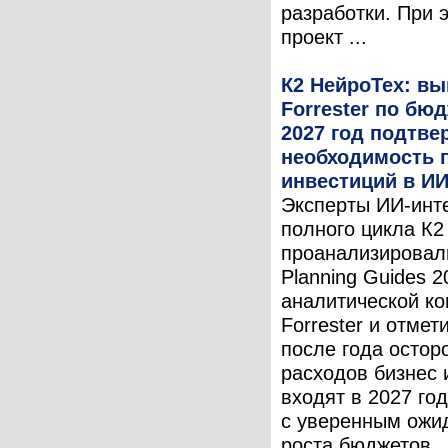
разработки. При 
проект ...
К2 НейроТех: в
Forrester по бю
2027 год подтв
необходимость 
инвестиций в И
Эксперты ИИ-инт
полного цикла К2
проанализировал
Planning Guides 2
аналитической к
Forrester и отмет
после года остор
расходов бизнес
входят в 2027 год
с уверенным ожи
роста бюджетов