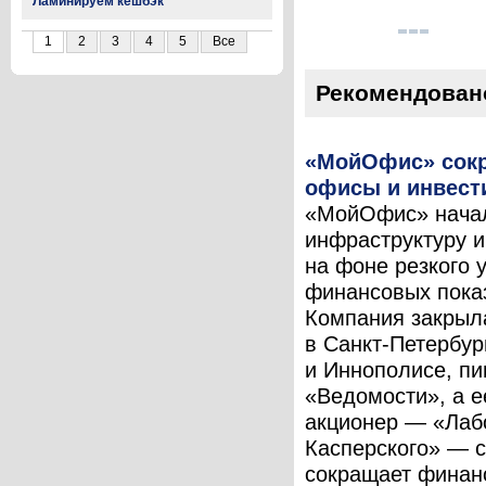
Ламинируем кешбэк
1
2
3
4
5
Все
Рекомендован
«МойОфис» сок
офисы и инвест
«МойОфис» нача
инфраструктуру и
на фоне резкого 
финансовых пока
Компания закрыл
в Санкт-Петербур
и Иннополисе, п
«Ведомости», а е
акционер — «Лаб
Касперского» — 
сокращает финан