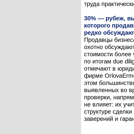
труда практически
30% — рубеж, в
которого прода
редко обсуждаю
Продавцы бизнес
охотно обсуждаю
стоимости более
по итогам due dili
отмечают в юрид
фирме OrlovaErmo
этом большинство
выявленных во в
проверки, напрям
не влияет: их уч
структуре сделки
заверений и гаран