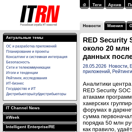
Теги
Архив
П
Новости
Мнения
Актуальные темы
RED Security
ОС и разработка приложений
около 20 млн
Планирование и проекты
данных после
Консалтинг и системная интеграция
Безопасность
28.05.2026
Новости
,
Сети и телекоммуникации
приложений
,
Рейтинги
Итоги и тенденции
Рейтинги, исследования
Аналитики центра
ИТ-бизнес
Государство и ИТ
RED Security SOC
Дистрибьюторы/субдистрибьюторы
атаками программ
хакерских группи
IT Channel News
форумах в даркне
сумма первоначал
itWeek
порядка 50 млн ру
Intelligent Enterprise/RE
как правило, удаё