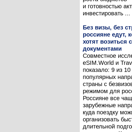
и готовностью ак
инвестировать ...
Без визы, без ст
россияне едут, к
хотят возиться с
документами
Совместное иссл
eSIM.World и Trav
показало: 9 из 1
популярных напр
страны с безвиз
режимом для рос
Россияне все ча
зарубежные напр
куда поездку мож
организовать быс
длительной подго