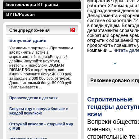
инфраструктуры Level 
Бестселлеры ИТ-рынка
работает 32 команды и 
подразделений девелоп
BYTE/Россия
Департамента информац
системе обработали 72 
в предыдущем. Благода
Спецпредложения
департаменты справили
сократили среднее врем
Бонусный драйв
открытых обращений пр
продолжить повышать у
Уважаемые партнеры! Приглашаем
компании ...
читать дал
вас принять участие в
маркетинговой акции «Бонусный
драйв». Закупайте ноутбуки,
неттопы и моноблоки DIGMA И
DIGMA PRO в период действия
акции и получите бонус 40 000 руб.
за каждые 2 000 000 руб. отгрузок.
Рекомендовано к 
Дополнительный бонус 50 000 руб.
(выплачивается ...
Строительные
Превосходство в деталях
тендеры досту
Бонусы ждут: получи больше с
всем
каждой покупкой!
Вопреки обществ
Отгружай пиксели – открывай мир
мнению, что
с MSI!
строительные те