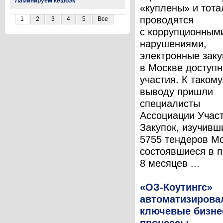
Ламинируем кешбэк
«куплены» и тота
проводятся
1
2
3
4
5
Все
с коррупционным
нарушениями,
электронные заку
в Москве доступ
участия. К такому
выводу пришли
специалисты
Ассоциации Учас
Закупок, изучивш
5755 тендеров М
состоявшиеся в 
8 месяцев ...
«ОЗ-Коутингс»
автоматизирова
ключевые бизне
процессы