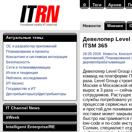
Теги
Архив
П
Новости
Мнения
Актуальные темы
Девелопер Level
ITSM 365
ОС и разработка приложений
Планирование и проекты
28.05.2026
Новости
,
Консалт
Консалтинг и системная интеграция
приложений
,
Планирование 
Безопасность
деревообрабатывающая
Сети и телекоммуникации
Девелопер Level Group
Итоги и тенденции
команд на платформе IT
Рейтинги, исследования
раза. Level Group стро
ИТ-бизнес
Москве и Московской об
Государство и ИТ
вырос в 3 раза — сейча
Дистрибьюторы/субдистрибьюторы
сотрудников. Растущее
службы потребовало ус
процессов сервисных к
IT Channel News
и простой для понимани
поставке может закрыв
itWeek
быстро настраивается 
low-code и no-code ин
Intelligent Enterprise/RE
Солкин, специалист от