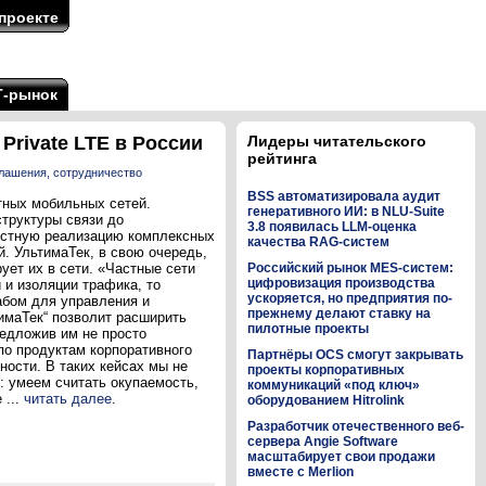
проекте
Т-рынок
Private LTE в России
Лидеры читательского
рейтинга
лашения, сотрудничество
BSS автоматизировала аудит
тных мобильных сетей.
генеративного ИИ: в NLU-Suite
труктуры связи до
3.8 появилась LLM-оценка
естную реализацию комплексных
качества RAG-систем
. УльтимаТек, в свою очередь,
ет их в сети. «Частные сети
Российский рынок MES-систем:
цифровизация производства
 и изоляции трафика, то
ускоряется, но предприятия по-
абом для управления и
прежнему делают ставку на
имаТек“ позволит расширить
пилотные проекты
редложив им не просто
по продуктам корпоративного
Партнёры OCS смогут закрывать
ости. В таких кейсах мы не
проекты корпоративных
: умеем считать окупаемость,
коммуникаций «под ключ»
 ...
читать далее
.
оборудованием Hitrolink
Разработчик отечественного веб-
сервера Angie Software
масштабирует свои продажи
вместе с Merlion