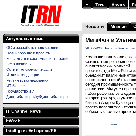
Теги
Архив
П
Новости
Мнения
Актуальные темы
МегаФон и Ультима
ОС и разработка приложений
28.05.2026
Новости
,
Консалтинг
Планирование и проекты
Компании подписали согла
Консалтинг и системная интеграция
Совместные решения позво
Безопасность
аналитических модулей — 
Сети и телекоммуникации
проектов, где МегаФон стр
Итоги и тенденции
объединит различные отра
переживают новый этап раз
Рейтинги, исследования
сегодня промышленность т
ИТ-бизнес
аналитики. Мы уже перешл
Государство и ИТ
набор решений. Благодаря
Дистрибьюторы/субдистрибьюторы
инфраструктуру, а умное 
бизнеса Андрей Кузнецов.
просто исполнитель технич
IT Channel News
собирать сложные проекты 
itWeek
Intelligent Enterprise/RE