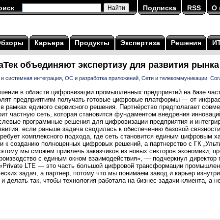
оиск
Подписка
RSS
О 
Обзоры
Карьера
Продукты
Экспертиза
Решения
И
Тек объединяют экспертизу для развития рынка 
 и системная интеграция
,
ОС и разработка приложений
,
Сети и телекоммуникации
,
Сог
шение в области цифровизации промышленных предприятий на базе час
лят предприятиям получать готовые цифровые платформы — от инфрас
в рамках единого сервисного решения. Партнёрство предполагает совм
оит частную сеть, которая становится фундаментом внедрения инноваций
слевые программные решения для цифровизации предприятия и интегриру
вития: если раньше задача сводилась к обеспечению базовой связности
ребует комплексного подхода, где сеть становится единым цифровым х
и к созданию полноценных цифровых решений, а партнерство с ГК „Ульт
 этому мы сможем привлечь заказчиков из новых секторов экономики, п
производство с единым окном взаимодействия», — подчеркнул директор 
 «Private LTE — это часть большой цифровой трансформации промышленн
еских задач, а партнер, потому что мы понимаем завод и карьер изнутри
и делать так, чтобы технология работала на бизнес-задачи клиента, а не