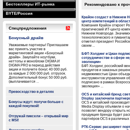
Бестселлеры ИТ-рынка
Рекомендовано к про
BYTE/Россия
Крайон создаст в Нижнем Н
центр компетенций в облас
Компания Крайон откроет Ро
Спецпредложения
практический ИТ-центр комп
Нижнем Новгороде. Значимо
Бонусный драйв
технологического и гуманита
отметил президент Российс
Уважаемые партнеры! Приглашаем
своем ...
вас принять участие в
маркетинговой акции «Бонусный
БФТ-Холдинг и Циан подпи
драйв». Закупайте ноутбуки,
сотрудничестве в сфере н
неттопы и моноблоки DIGMA И
эволюции»
DIGMA PRO в период действия
БФТ-Холдинг, российский ве
акции и получите бонус 40 000 руб.
продуктов и заказных решен
за каждые 2 000 000 руб. отгрузок.
недвижимостью Циан объеди
Дополнительный бонус 50 000 руб.
инструментов управления о
(выплачивается ...
подписано в рамках Всерос
эволюция» ...
Превосходство в деталях
OCS и китайский бренд све
Display заключили партнер
Бонусы ждут: получи больше с
OCS и китайский производит
каждой покупкой!
Media Display объявили о н
позволит вендору открыть н
продукция бренда будет рас
Отгружай пиксели – открывай мир
партнёров OCS в различных р
с MSI!
РТК-Сервис расширяет по