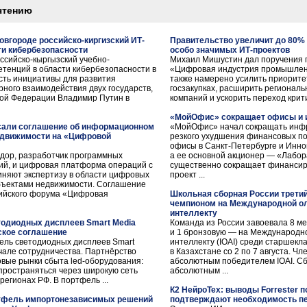
чтению
овгороде российско-киргизский ИТ-
Правительство увеличит до 80%
ти кибербезопасности
особо значимых ИТ-проектов
ссийско-кыргызский учебно-
Михаил Мишустин дал поручения п
етенций в области кибербезопасности в
«Цифровая индустрия промышленн
сть инициативы для развития
также намерено усилить приорит
рного взаимодействия двух государств,
госзакупках, расширить региональ
кой Федерации Владимир Путин в
компаний и ускорить переход крит
«МойОфис» сокращает офисы и 
сали соглашение об информационном
«МойОфис» начал сокращать инфр
едвижимости на «Цифровой
резкого ухудшения финансовых по
офисы в Санкт-Петербурге и Инно
ндор, разработчик программных
а ее основной акционер — «Лабор
ий, и цифровая платформа операций с
существенно сокращает финансир
няют экспертизу в области цифровых
проект ...
бъектами недвижимости. Соглашение
сийского форума «Цифровая
Школьная сборная России трети
чемпионом на Международной о
интеллекту
тодиодных дисплеев Smart Media
Команда из России завоевала 8 м
ское соглашение
и 1 бронзовую — на Международн
ель светодиодных дисплеев Smart
интеллекту (IOAI) среди старшекл
ачале сотрудничества. Партнёрство
в Казахстане со 2 по 7 августа. Ч
овые рынки сбыта led-оборудования:
абсолютным победителем IOAI. Сб
пространяться через широкую сеть
абсолютным ...
егионах РФ. В портфель ...
К2 НейроТех: выводы Forrester п
ртфель импортонезависимых решений
подтверждают необходимость пе