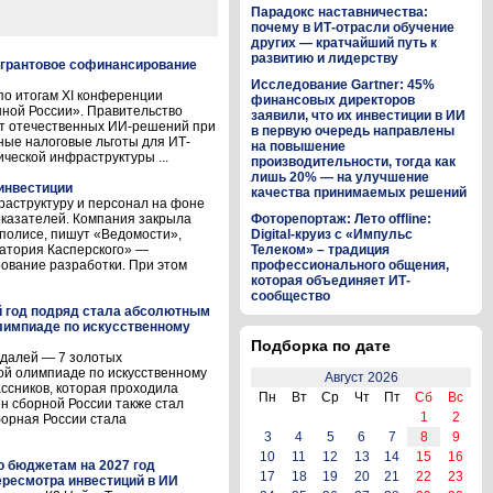
Парадокс наставничества:
почему в ИТ-отрасли обучение
других — кратчайший путь к
развитию и лидерству
 грантовое софинансирование
Исследование Gartner: 45%
о итогам XI конференции
финансовых директоров
ой России». Правительство
заявили, что их инвестиции в ИИ
ет отечественных ИИ-решений при
в первую очередь направлены
ные налоговые льготы для ИТ-
на повышение
ической инфраструктуры ...
производительности, тогда как
лишь 20% — на улучшение
инвестиции
качества принимаемых решений
аструктуру и персонал на фоне
казателей. Компания закрыла
Фоторепортаж: Лето offline:
полисе, пишут «Ведомости»,
Digital-круиз с «Импульс
атория Касперского» —
Телеком» – традиция
ование разработки. При этом
профессионального общения,
которая объединяет ИТ-
сообщество
й год подряд стала абсолютным
лимпиаде по искусственному
Подборка по дате
едалей — 7 золотых
ой олимпиаде по искусственному
Август 2026
ассников, которая проходила
Пн
Вт
Ср
Чт
Пт
Сб
Вс
лен сборной России также стал
1
2
орная России стала
3
4
5
6
7
8
9
10
11
12
13
14
15
16
о бюджетам на 2027 год
17
18
19
20
21
22
23
ресмотра инвестиций в ИИ