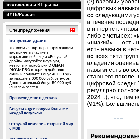
(2) базовый урове
Бестселлеры ИТ-рынка
цифровых навыков
BYTE/Россия
со следующими ур
в течение послед
в интернет; «навы
Спецпредложения
либо в четырех; «
Бонусный драйв
«низкий» — есть н
Уважаемые партнеры! Приглашаем
есть навыки в чет
вас принять участие в
во всех пяти груп
маркетинговой акции «Бонусный
драйв». Закупайте ноутбуки,
владения оценива
неттопы и моноблоки DIGMA И
навыки есть во вс
DIGMA PRO в период действия
акции и получите бонус 40 000 руб.
старшего поколен
за каждые 2 000 000 руб. отгрузок.
цифровой среды: 7
Дополнительный бонус 50 000 руб.
(выплачивается ...
регулярно пользов
2024 г.), что, те
Превосходство в деталях
(91%). Большинств
Бонусы ждут: получи больше с
каждой покупкой!
Отгружай пиксели – открывай мир
с MSI!
Рекомендован