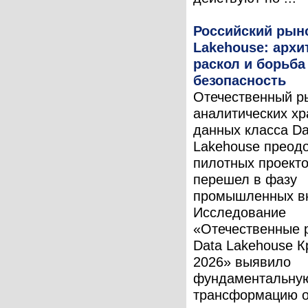
Российский рыно
Lakehouse: арх
раскол и борьба
безопасность
Отечественный р
аналитических х
данных класса Da
Lakehouse преод
пилотных проекто
перешел в фазу
промышленных в
Исследование
«Отечественные 
Data Lakehouse К
2026» выявило
фундаментальну
трансформацию о