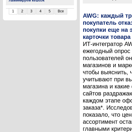
Ламинируем кешбэк
1
2
3
4
5
Все
AWG: каждый тр
покупатель отка
покупки еще на 
карточки товара
ИТ-интегратор A
ежегодный опрос
пользователей он
магазинов и марк
чтобы выяснить, 
учитывают при в
магазина и какие
сайтов раздража
каждом этапе оф
заказа*. Исследо
показало, что цен
ассортимент ост
главными критер