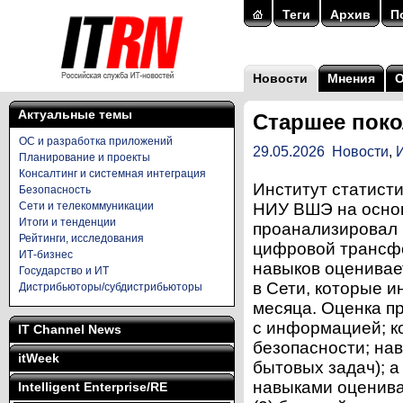
Теги
Архив
П
Новости
Мнения
Актуальные темы
Старшее поко
ОС и разработка приложений
29.05.2026
Новости
,
Планирование и проекты
Консалтинг и системная интеграция
Институт статист
Безопасность
Сети и телекоммуникации
НИУ ВШЭ на основ
Итоги и тенденции
проанализировал 
Рейтинги, исследования
цифровой трансф
ИТ-бизнес
навыков оценивае
Государство и ИТ
в Сети, которые и
Дистрибьюторы/субдистрибьюторы
месяца. Оценка пр
с информацией; к
IT Channel News
безопасности; на
itWeek
бытовых задач); а
навыками оценивае
Intelligent Enterprise/RE