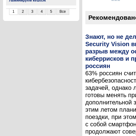
Ламинируем кешбэк
1
2
3
4
5
Все
Рекомендован
Знают, но не де
Security Vision 
разрыв между о
киберрисков и 
россиян
63% россиян счи
кибербезопасност
задачей, однако
готовы менять пр
дополнительной 
этим летом план
поездки, при это
с собой смартфон
продолжают сове