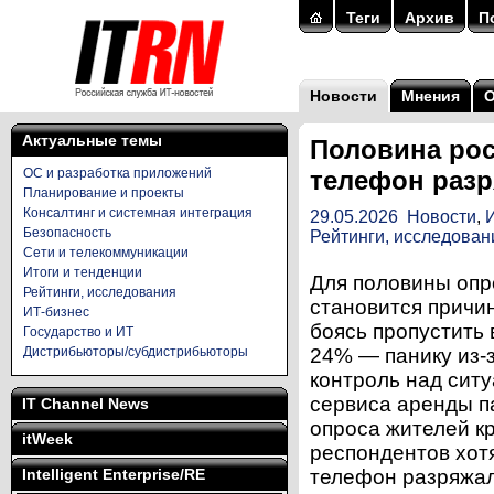
Теги
Архив
П
Новости
Мнения
Актуальные темы
Половина рос
ОС и разработка приложений
телефон разр
Планирование и проекты
Консалтинг и системная интеграция
29.05.2026
Новости
,
Безопасность
Рейтинги, исследован
Сети и телекоммуникации
Итоги и тенденции
Для половины оп
Рейтинги, исследования
становится причи
ИТ-бизнес
боясь пропустить
Государство и ИТ
Дистрибьюторы/субдистрибьюторы
24% — панику из-з
контроль над сит
сервиса аренды п
IT Channel News
опроса жителей к
itWeek
респондентов хотя
Intelligent Enterprise/RE
телефон разряжалс