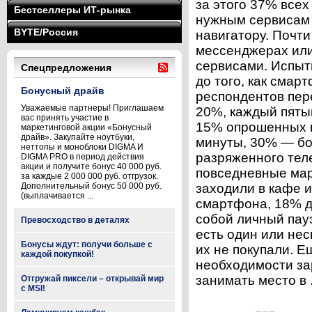
за этого 37% все
Бестселлеры ИТ-рынка
нужным сервисам 
BYTE/Россия
навигатору. Почт
мессенджерах или
сервисами. Испыт
Спецпредложения
до того, как смар
Бонусный драйв
респондентов пер
Уважаемые партнеры! Приглашаем
20%, каждый пяты
вас принять участие в
15% опрошенных н
маркетинговой акции «Бонусный
драйв». Закупайте ноутбуки,
минуты, 30% — бо
неттопы и моноблоки DIGMA И
разряженного тел
DIGMA PRO в период действия
акции и получите бонус 40 000 руб.
повседневные мар
за каждые 2 000 000 руб. отгрузок.
Дополнительный бонус 50 000 руб.
заходили в кафе 
(выплачивается ...
смартфона, 18% д
собой личный пауэ
Превосходство в деталях
есть один или нес
Бонусы ждут: получи больше с
их не покупали. Е
каждой покупкой!
необходимости за
занимать место в .
Отгружай пиксели – открывай мир
с MSI!