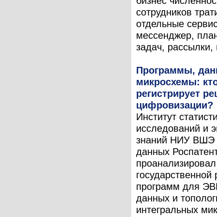
бизнес численнос
сотрудников трат
отдельные серви
мессенджер, пла
задач, рассылки, 
Программы, дан
микросхемы: кт
регистрирует р
цифровизации?
Институт статист
исследований и 
знаний НИУ ВШЭ 
данных Роспатен
проанализировал
государственной 
программ для ЭВ
данных и тополог
интегральных ми