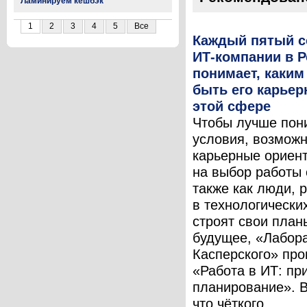
Ламинируем кешбэк
1
2
3
4
5
Все
Каждый пятый с
ИТ-компании в Р
понимает, каким
быть его карьер
этой сфере
Чтобы лучше пони
условия, возможн
карьерные ориен
на выбор работы 
также как люди,
в технологически
строят свои план
будущее, «Лабор
Касперского» про
«Работа в ИТ: пр
планирование». 
что чёткого ...