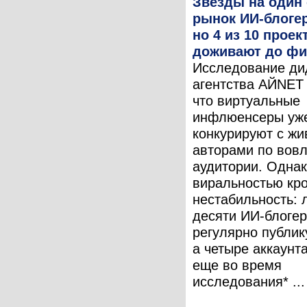
Звезды на один 
рынок ИИ-блогер
но 4 из 10 проек
доживают до фи
Исследование ди
агентства АЙNET 
что виртуальные
инфлюенсеры уж
конкурируют с ж
авторами по вов
аудитории. Однак
виральностью кр
нестабильность: 
десяти ИИ-блоге
регулярно публик
а четыре аккаунт
еще во время
исследования* ...