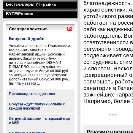
благонадежность, 
Бестселлеры ИТ-рынка
характеристики. 
BYTE/Россия
устойчивого разви
работает на росс
себя как надежны
Спецпредложения
работодатель. Во
Бонусный драйв
ответственности в
Уважаемые партнеры! Приглашаем
регулярно проводи
вас принять участие в
маркетинговой акции «Бонусный
поддерживает сем
драйв». Закупайте ноутбуки,
сотрудников, сти
неттопы и моноблоки DIGMA И
DIGMA PRO в период действия
и спортом. Нескол
акции и получите бонус 40 000 руб.
„рекреационный о
за каждые 2 000 000 руб. отгрузок.
Дополнительный бонус 50 000 руб.
совмещать работу
(выплачивается ...
санатория в Геле
важнейших направ
Превосходство в деталях
Например, более 1
Бонусы ждут: получи больше с
каждой покупкой!
Отгружай пиксели – открывай мир
с MSI!
Рекомендован