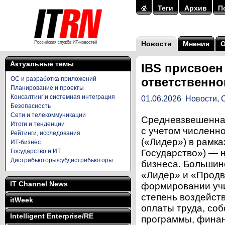
Теги
Архив
П
Новости
Мнения
Актуальные темы
IBS присвоен
ОС и разработка приложений
ответственно
Планирование и проекты
Консалтинг и системная интеграция
01.06.2026
Новости
,
Безопасность
Сети и телекоммуникации
Средневзвешенная
Итоги и тенденции
с учетом численн
Рейтинги, исследования
(«Лидер») в рамка
ИТ-бизнес
Государство и ИТ
Государство») — 
Дистрибьюторы/субдистрибьюторы
бизнеса. Большин
«Лидер» и «Продв
IT Channel News
формировании учи
степень воздейст
itWeek
оплаты труда, со
Intelligent Enterprise/RE
программы, финан