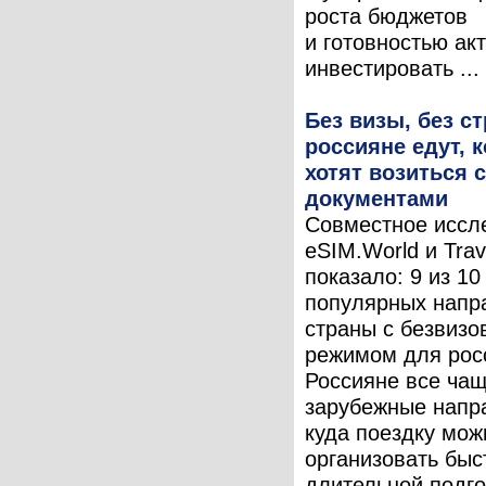
роста бюджетов
и готовностью ак
инвестировать ...
Без визы, без ст
россияне едут, к
хотят возиться с
документами
Совместное иссл
eSIM.World и Trav
показало: 9 из 1
популярных напр
страны с безвиз
режимом для рос
Россияне все ча
зарубежные напр
куда поездку мож
организовать быс
длительной подго