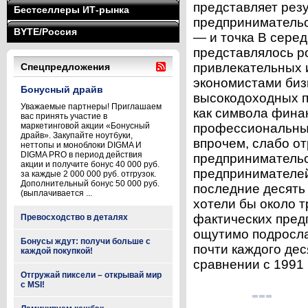
представляет рез
Бестселлеры ИТ-рынка
предпринимательс
BYTE/Россия
— и точка В сере
представлялось р
привлекательных 
Спецпредложения
экономистами биз
Бонусный драйв
высокодоходных п
Уважаемые партнеры! Приглашаем
как символа фина
вас принять участие в
маркетинговой акции «Бонусный
профессиональным
драйв». Закупайте ноутбуки,
впрочем, слабо о
неттопы и моноблоки DIGMA И
DIGMA PRO в период действия
предпринимательс
акции и получите бонус 40 000 руб.
предпринимателей
за каждые 2 000 000 руб. отгрузок.
Дополнительный бонус 50 000 руб.
последние десять л
(выплачивается ...
хотели бы около т
фактических пред
Превосходство в деталях
ощутимо подросла
Бонусы ждут: получи больше с
почти каждого де
каждой покупкой!
сравнении с 1991 г
Отгружай пиксели – открывай мир
с MSI!