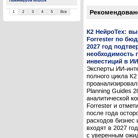
Ламинируем кешбэк
Рекомендован
1
2
3
4
5
Все
К2 НейроТех: в
Forrester по бю
2027 год подтв
необходимость 
инвестиций в И
Эксперты ИИ-инт
полного цикла К2
проанализировал
Planning Guides 2
аналитической к
Forrester и отмет
после года остор
расходов бизнес
входят в 2027 год
с уверенным ожи