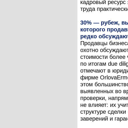
кадровый ресурс
труда практически
30% — рубеж, в
которого прода
редко обсуждаю
Продавцы бизнес
охотно обсуждаю
стоимости более
по итогам due dili
отмечают в юрид
фирме OrlovaErmo
этом большинство
выявленных во в
проверки, напрям
не влияет: их уч
структуре сделки
заверений и гаран