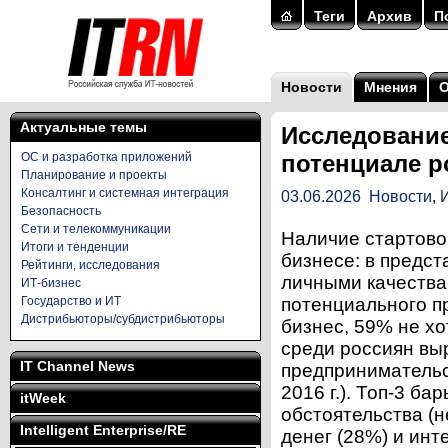
Теги
Архив
П
Новости
Мнения
Актуальные темы
Исследовани
ОС и разработка приложений
потенциале р
Планирование и проекты
Консалтинг и системная интеграция
03.06.2026
Новости
,
Безопасность
Сети и телекоммуникации
Наличие стартово
Итоги и тенденции
бизнесе: в предс
Рейтинги, исследования
личными качеств
ИТ-бизнес
Государство и ИТ
потенциального п
Дистрибьюторы/субдистрибьюторы
бизнес, 59% не хо
среди россиян выр
IT Channel News
предпринимательск
2016 г.). Топ-3 б
itWeek
обстоятельства (н
Intelligent Enterprise/RE
денег (28%) и ин