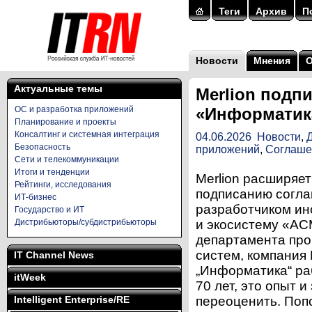
Теги
Архив
П
Новости
Мнения
Актуальные темы
Merlion подп
ОС и разработка приложений
«Информатик
Планирование и проекты
Консалтинг и системная интеграция
04.06.2026
Новости
,
Безопасность
приложений
,
Соглаше
Сети и телекоммуникации
Итоги и тенденции
Merlion расширяе
Рейтинги, исследования
подписанию согл
ИТ-бизнес
разработчиком ин
Государство и ИТ
Дистрибьюторы/субдистрибьюторы
и экосистему «АС
департамента про
систем, компания 
IT Channel News
„Информатика“ ра
itWeek
70 лет, это опыт 
Intelligent Enterprise/RE
переоценить. Поп