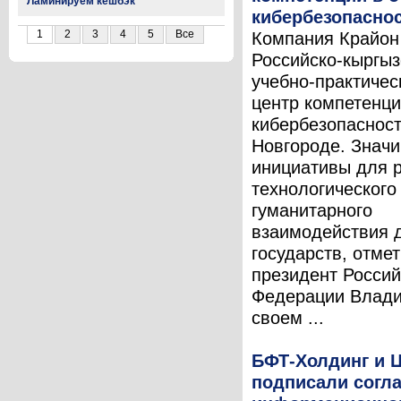
Ламинируем кешбэк
кибербезопасно
1
2
3
4
5
Все
Компания Крайон
Российско-кыргыз
учебно-практичес
центр компетенци
кибербезопаснос
Новгороде. Знач
инициативы для 
технологического
гуманитарного
взаимодействия 
государств, отме
президент Россий
Федерации Влади
своем ...
БФТ-Холдинг и 
подписали согл