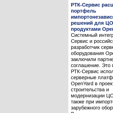
РТК-Сервис рас
портфель
импортонезави
решений для ЦО
продуктами Ope
Системный интег
Сервис и российс
разработчик серв
оборудования Op
заключили партн
соглашение. Это 
РТК-Сервис испо
серверные плат
OpenYard в проек
строительства и
модернизации ЦО
также при импор
зарубежного обор