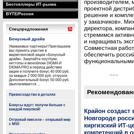
производителем, 
Бестселлеры ИТ-рынка
проектной дистри
BYTE/Россия
решение и компле
у заказчиков». Ми
директора, компа
Спецпредложения
стремимся активн
Бонусный драйв
и наращивать экс
Уважаемые партнеры! Приглашаем
Совместная работ
вас принять участие в
обеспечить росси
маркетинговой акции «Бонусный
драйв». Закупайте ноутбуки,
функциональными 
неттопы и моноблоки DIGMA И
DIGMA PRO в период действия
акции и получите бонус 40 000 руб.
за каждые 2 000 000 руб. отгрузок.
Дополнительный бонус 50 000 руб.
(выплачивается ...
Рекомендован
Превосходство в деталях
Бонусы ждут: получи больше с
каждой покупкой!
Крайон создаст
Новгороде росси
Отгружай пиксели – открывай мир
с MSI!
киргизский ИТ-ц
компетенций в о