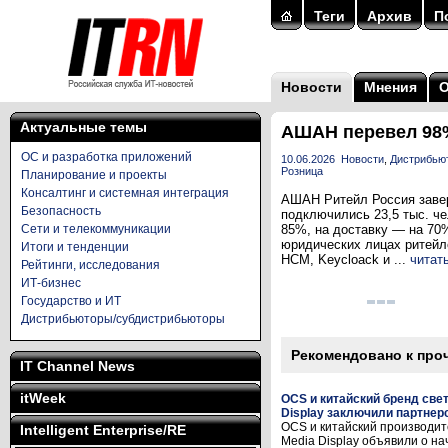
Теги
Архив
П
Новости
Мнения
Актуальные темы
АШАН перевел 98%
ОС и разработка приложений
10.06.2026
Новости
,
Дистрибью
Розница
Планирование и проекты
Консалтинг и системная интеграция
АШАН Ритейл Россия завер
Безопасность
подключились 23,5 тыс. ч
Сети и телекоммуникации
85%, на доставку — на 70
юридических лицах ритейл
Итоги и тенденции
HCM, Keycloack и ...
читат
Рейтинги, исследования
ИТ-бизнес
Государство и ИТ
Дистрибьюторы/субдистрибьюторы
Рекомендовано к про
IT Channel News
itWeek
OCS и китайский бренд све
Display заключили партнер
OCS и китайский производит
Intelligent Enterprise/RE
Media Display объявили о н