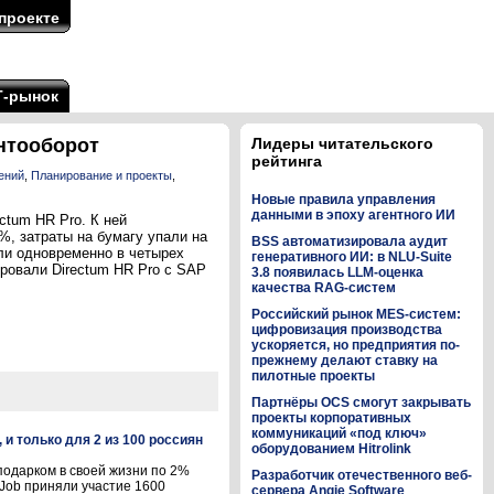
проекте
Т-рынок
нтооборот
Лидеры читательского
рейтинга
ений
,
Планирование и проекты
,
Новые правила управления
данными в эпоху агентного ИИ
tum HR Pro. К ней
%, затраты на бумагу упали на
BSS автоматизировала аудит
ли одновременно в четырех
генеративного ИИ: в NLU-Suite
ровали Directum HR Pro с SAP
3.8 появилась LLM-оценка
качества RAG-систем
Российский рынок MES-систем:
цифровизация производства
ускоряется, но предприятия по-
прежнему делают ставку на
пилотные проекты
Партнёры OCS смогут закрывать
проекты корпоративных
коммуникаций «под ключ»
 и только для 2 из 100 россиян
оборудованием Hitrolink
подарком в своей жизни по 2%
Разработчик отечественного веб-
Job приняли участие 1600
сервера Angie Software