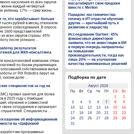
вного населения из всех округов
масштабирует свои продажи
й жизни каждый четвертый
вместе с Merlion
е ребенка. 17% — саму жизнь ...
Парадокс наставничества:
 те, кто зарабатывает больше
почему в ИТ-отрасли обучение
0 тысяч рублей в месяц отклоняли
других — кратчайший путь к
енного собеседования. В опросе
развитию и лидерству
ие 1600 представителей
Исследование Gartner: 45%
 из всех округов страны. 45%
финансовых директоров
боту после успешно ...
заявили, что их инвестиции в ИИ
в первую очередь направлены
работку результатов
на повышение
атежей для ЖКХ-консалтинга
производительности, тогда как
лишь 20% — на улучшение
ля консалтинговой компании «Наш
качества принимаемых решений
 платежей по базам управляющих
 голосований собственников жилья
оботы от PIX Robotics берут на
Подборка по дате
 снизив долю ...
ких специалистов за год на
Август 2026
Пн
Вт
Ср
Чт
Пт
Сб
Вс
EMC) провел занятия для более
1
2
в в 2025 году с помощью
3
4
5
6
7
8
9
ий, обучения и совместной
 своих сотрудников и организует
10
11
12
13
14
15
16
слушателей. Специалисты ...
17
18
19
20
21
22
23
24
25
26
27
28
29
30
соглашение об информационном
имости на «Цифровой
31
 разработчик программных