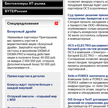
позволит вендору открыть н
Бестселлеры ИТ-рынка
продукция бренда будет рас
партнёров OCS в различных р
BYTE/Россия
Суд принял решение призн
технологии» банкротом и о
Сегодня прошло заседание а
Спецпредложения
о банкротстве ООО «Мобиль
опубликовано только решени
Бонусный драйв
и открыть конкурсное произв
30 июля состоялось собран
Уважаемые партнеры! Приглашаем
и компьютерные ...
вас принять участие в
маркетинговой акции «Бонусный
OCS и ELECTRO расширяют
драйв». Закупайте ноутбуки,
батарей для систем резерв
неттопы и моноблоки DIGMA И
OCS и компания «Электро» 
DIGMA PRO в период действия
батарей ELECTRO — объявил
акции и получите бонус 40 000 руб.
Соглашение позволит вендо
за каждые 2 000 000 руб. отгрузок.
канал продаж: продукция бр
Дополнительный бонус 50 000 руб.
проекты резервного питани
(выплачивается ...
партнёрской ...
Xello и ITOREX заключили 
Превосходство в деталях
Компании Xello и ITOREX за
ITOREX займется продвижени
Бонусы ждут: получи больше с
инфраструктуры: от Xello D
каждой покупкой!
поверхности атаки, защиты 
активов и обнаружения уязви
Отгружай пиксели – открывай мир
DIS Group и TenIT договори
с MSI!
решений по управлению да
Дистрибьютор ИТ-решений Te