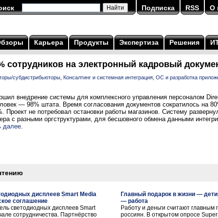
оиск
Подписка
RSS
О 
Обзоры
Карьера
Продукты
Экспертиза
Решения
И
 сотрудников на электронный кадровый докуме
торы/субдистрибьюторы
,
Консалтинг и системная интеграция
,
ОС и разработка прилож
шил внедрение системы для комплексного управления персоналом Direc
еловек — 98% штата. Время согласования документов сократилось на 80
%. Проект не потребовал остановки работы магазинов. Систему разверну
ера с разными оргструктурами, для бесшовного обмена данными интегри
ь далее
.
чтению
тодиодных дисплеев Smart Media
Главный подарок в жизни — дети,
ское соглашение
— работа
ель светодиодных дисплеев Smart
Работу и деньги считают главным 
ачале сотрудничества. Партнёрство
россиян. В открытом опросе Super