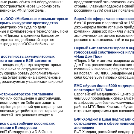
овые рынки сбыта led-оборудования:
представителей экономически акти
пространяться через широкую сеть
страны. Главным подарком в свое
егионах РФ. В портфель ...
россиянин (27%) считает появлени
ать ООО «Мобильные и компьютерные
SuperJob: оферы чаще отклоняют
ткрыть конкурсное производство
6 из 10 россиян с зарплатой от 15
рбитражного суда по делу
джоб-оферы после успешно пройд
ные и компьютерные технологии». Пока
компании SuperJob приняли участ
е: «Признать должника банкротом
экономически активного населения
одство», подробностей еще нет.
россиян отказывались выйти на ра
ие кредиторов ООО «Мобильные
Первый Бит автоматизировал об
голосований собственников и пл
 доступность аккумуляторных
«Наш Дом Про»
ного питания в B2B-сегменте
«Первый Бит» автоматизировал д
— владелец бренда аккумуляторных
Дом Про» разнесение банковских
и о начале сотрудничества.
компаний и внесение результатов
ру сформировать дополнительный
на портал ГИС ЖКХ. Внедрённые р
енда будет включена в комплексные
себя более 95% типовых операций,
я, реализуемые участниками широкой
EMC обучил более 5000 медицинс
платформе МТС Линк
дистрибьюторское соглашение
Европейский медицинский центр (
ключили соглашение о дистрибуции.
чем 5000 профильных специалисто
ем продуктов Xello для защиты
платформы для бизнес-коммуникац
eception до решений для сокращения
работы МТС Линк. Клиника обучает
конечных устройств, инвентаризации
открытые программы для внешних 
мостей. Все решения входят в ...
БФТ-Холдинг и Циан подписали 
лись о дистрибуции российских
сотрудничестве в сфере недвиж
нными в Белоруссии
эволюции»
nIT (Белоруссия) и DIS Group
БФТ-Холдинг, российский вендор,