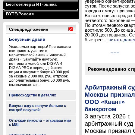
уверенно ориентировать
Бестселлеры ИТ-рынка
суток. После запуска 
городов смогут при зак
BYTE/Россия
Во всех новых городах
четвёртого поколения 
По итогам первого квар
Спецпредложения
достигло 500. До конца
20 000 доставщиков. С
Бонусный драйв
быстрее ...
читать дале
Уважаемые партнеры! Приглашаем
вас принять участие в
маркетинговой акции «Бонусный
драйв». Закупайте ноутбуки,
неттопы и моноблоки DIGMA И
DIGMA PRO в период действия
Рекомендовано к 
акции и получите бонус 40 000 руб.
за каждые 2 000 000 руб. отгрузок.
Дополнительный бонус 50 000 руб.
(выплачивается ...
Арбитражный су
Москвы признал
Превосходство в деталях
ООО «Квант»
Бонусы ждут: получи больше с
банкротом
каждой покупкой!
3 августа 2026 г.
Отгружай пиксели – открывай мир
арбитражный суд
с MSI!
Москвы признал