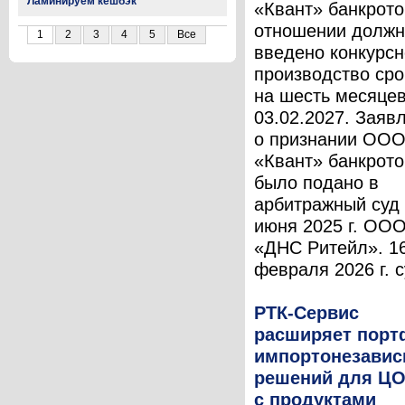
Ламинируем кешбэк
«Квант» банкрото
отношении должн
1
2
3
4
5
Все
введено конкурс
производство ср
на шесть месяцев
03.02.2027. Заяв
о признании ОО
«Квант» банкрот
было подано в
арбитражный суд
июня 2025 г. ОО
«ДНС Ритейл». 1
февраля 2026 г. су
РТК-Сервис
расширяет порт
импортонезави
решений для Ц
с продуктами