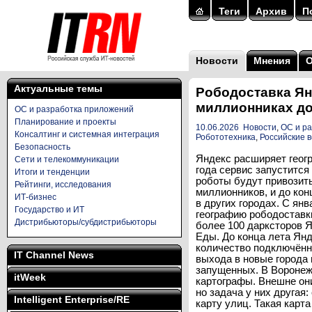
Теги
Архив
П
Новости
Мнения
Актуальные темы
Рободоставка Ян
миллионниках до
ОС и разработка приложений
Планирование и проекты
10.06.2026
Новости
,
ОС и р
Консалтинг и системная интеграция
Робототехника
,
Российские 
Безопасность
Яндекс расширяет геог
Сети и телекоммуникации
года сервис запустится
Итоги и тенденции
роботы будут привозит
Рейтинги, исследования
миллионников, и до кон
ИТ-бизнес
в других городах. С ян
Государство и ИТ
географию рободоставк
Дистрибьюторы/субдистрибьюторы
более 100 дарксторов Я
Еды. До конца лета Ян
количество подключённ
IT Channel News
выхода в новые города 
запущенных. В Воронеж
itWeek
картографы. Внешне он
но задача у них другая
Intelligent Enterprise/RE
карту улиц. Такая кар