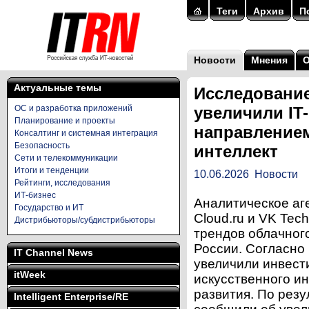
Теги
Архив
П
Новости
Мнения
Актуальные темы
Исследование
ОС и разработка приложений
увеличили IT
Планирование и проекты
направлением
Консалтинг и системная интеграция
Безопасность
интеллект
Сети и телекоммуникации
Итоги и тенденции
10.06.2026
Новости
Рейтинги, исследования
ИТ-бизнес
Аналитическое аген
Государство и ИТ
Cloud.ru и VK Tec
Дистрибьюторы/субдистрибьюторы
трендов облачног
России. Согласно
IT Channel News
увеличили инвести
itWeek
искусственного и
развития. По рез
Intelligent Enterprise/RE