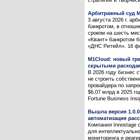
стратегии и творческ
Арбитражный суд М
3 августа 2026 г. а
банкротом, в отноше
сроком на шесть мес
«Квант» банкротом б
«ДНС Ритейл». 16 фев
M1Cloud: новый тре
скрытыми расходам
В 2026 году бизнес 
не строить собствен
провайдера по запро
$6,07 млрд в 2025 г
Fortune Business Insig
Вышла версия 1.0.0
автоматизация рас
Компания Innostage 
для интеллектуальн
мониторинга и реаг