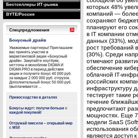
сообщили об увели
Бестселлеры ИТ-рынка
которых 48% увел
компаний — более
BYTE/Россия
сохраняют бюджет
планируют его со
Спецпредложения
в IT компании отм
Бонусный драйв
данных (33%), мо
рост требований 
Уважаемые партнеры! Приглашаем
вас принять участие в
(30%). Среди нап
маркетинговой акции «Бонусный
отмечают развитие
драйв». Закупайте ноутбуки,
неттопы и моноблоки DIGMA И
обеспечение кибе
DIGMA PRO в период действия
акции и получите бонус 40 000 руб.
облачной IT-инфр
за каждые 2 000 000 руб. отгрузок.
российских компа
Дополнительный бонус 50 000 руб.
(выплачивается ...
инфраструктуру дл
тестирует такие 
Превосходство в деталях
течение ближайше
предпочитают раз
Бонусы ждут: получи больше с
каждой покупкой!
мощностях. Еще 7
модели SaaS (Soft
Отгружай пиксели – открывай мир
с MSI!
использования обл
являются доступ к