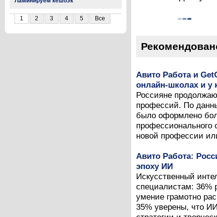
Ламинируем кешбэк
1
2
3
4
5
Все
Рекомендован
Авито Работа и Get
онлайн-школах и у 
Россияне продолжаю
профессий. По данны
было оформлено боле
профессионального о
новой профессии ил
Авито Работа: Рос
эпоху ИИ
Искусственный интел
специалистам: 36% р
умение грамотно рас
35% уверены, что И