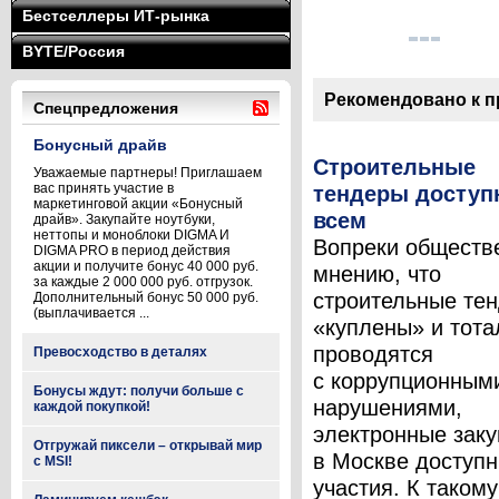
Бестселлеры ИТ-рынка
BYTE/Россия
Рекомендовано к 
Спецпредложения
Бонусный драйв
Строительные
Уважаемые партнеры! Приглашаем
вас принять участие в
тендеры досту
маркетинговой акции «Бонусный
всем
драйв». Закупайте ноутбуки,
неттопы и моноблоки DIGMA И
Вопреки обществ
DIGMA PRO в период действия
акции и получите бонус 40 000 руб.
мнению, что
за каждые 2 000 000 руб. отгрузок.
строительные те
Дополнительный бонус 50 000 руб.
(выплачивается ...
«куплены» и тота
проводятся
Превосходство в деталях
с коррупционным
Бонусы ждут: получи больше с
нарушениями,
каждой покупкой!
электронные заку
Отгружай пиксели – открывай мир
в Москве доступ
с MSI!
участия. К такому