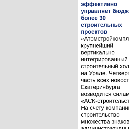
эффективно
управляет бюдж
более 30
строительных
проектов
«Атомстройкомп
крупнейший
вертикально-
интегрированный
строительный хо
на Урале. Четвер
часть всех новос
Екатеринбурга
возводится сила
«АСК-строительст
На счету компан
строительство
множества знако
административны