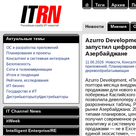
Теги
Архив
П
Новости
Мнения
Актуальные темы
Azurro Developme
запустил цифров
ОС и разработка приложений
Азербайджане
Планирование и проекты
Консалтинг и системная интеграция
11.06.2026
Новости
,
Консалт
Безопасность
приложений
,
Планирование 
Сети и телекоммуникации
деревообрабатывающая
Итоги и тенденции
Azurro Development, «Пя
Рейтинги, исследования
полтора месяца внедри
ИТ-бизнес
продажами для нового к
Государство и ИТ
побережье Каспийского 
Дистрибьюторы/субдистрибьюторы
позволила девелоперу с
разрозненных таблиц. P
рынке Азербайджана: 20
IT Channel News
типами планировок, цен
получил современное р
itWeek
аналитику и системную 
продажами — не в Excel
Intelligent Enterprise/RE
единой экосистеме», — 