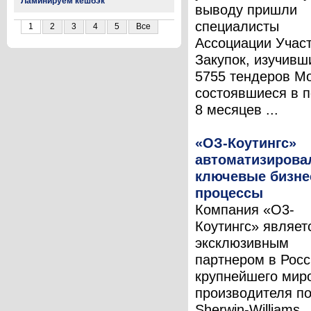
Ламинируем кешбэк
выводу пришли
специалисты
1
2
3
4
5
Все
Ассоциации Учас
Закупок, изучивш
5755 тендеров М
состоявшиеся в 
8 месяцев ...
«ОЗ-Коутингс»
автоматизирова
ключевые бизне
процессы
Компания «О3-
Коутингс» являет
эксклюзивным
партнером в Рос
крупнейшего мир
производителя п
Sherwin-Williams