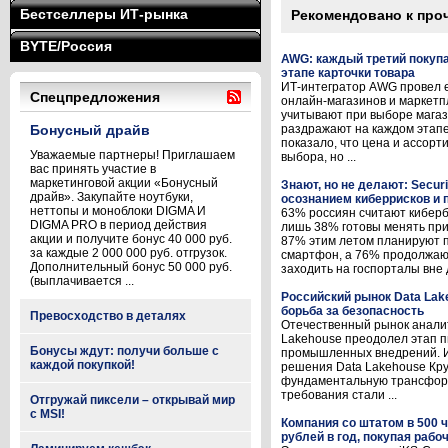
Бестселлеры ИТ-рынка
Рекомендовано к про
BYTE/Россия
AWG: каждый третий покупа
этапе карточки товара
ИТ-интегратор AWG провел 
Спецпредложения
онлайн-магазинов и маркетп
учитывают при выборе магаз
Бонусный драйв
раздражают на каждом этап
показало, что цена и ассор
Уважаемые партнеры! Приглашаем
выбора, но ...
вас принять участие в
маркетинговой акции «Бонусный
Знают, но не делают: Secur
драйв». Закупайте ноутбуки,
осознанием киберрисков и
неттопы и моноблоки DIGMA И
63% россиян считают киберб
DIGMA PRO в период действия
лишь 38% готовы менять пр
акции и получите бонус 40 000 руб.
87% этим летом планируют п
за каждые 2 000 000 руб. отгрузок.
смартфон, а 76% продолжаю
Дополнительный бонус 50 000 руб.
заходить на госпорталы вне 
(выплачивается ...
Российский рынок Data Lak
борьба за безопасность
Превосходство в деталях
Отечественный рынок анали
Lakehouse преодолел этап п
Бонусы ждут: получи больше с
промышленных внедрений. 
каждой покупкой!
решения Data Lakehouse Кру
фундаментальную трансфор
требования стали ...
Отгружай пиксели – открывай мир
с MSI!
Компания со штатом в 500 
рублей в год, покупая рабо