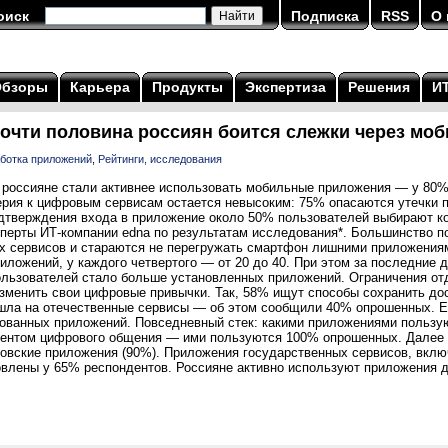
оиск
Подписка
RSS
О 
Обзоры
Карьера
Продукты
Экспертиза
Решения
И
почти половина россиян боится слежки через м
ботка приложений
,
Рейтинги, исследования
а россияне стали активнее использовать мобильные приложения — у 80%
ерия к цифровым сервисам остается невысоким: 75% опасаются утечки
дтверждения входа в приложение около 50% пользователей выбирают к
перты ИТ-компании edna по результатам исследования*. Большинство п
ых сервисов и стараются не перегружать смартфон лишними приложениям
риложений, у каждого четвертого — от 20 до 40. При этом за последние 
ользователей стало больше установленных приложений. Ограничения о
зменить свои цифровые привычки. Так, 58% ищут способы сохранить до
шла на отечественные сервисы — об этом сообщили 40% опрошенных. 
рованных приложений. Повседневный стек: какими приложениями польз
ентом цифрового общения — ими пользуются 100% опрошенных. Далее 
ковские приложения (90%). Приложения государственных сервисов, вклю
овлены у 65% респондентов. Россияне активно используют приложения д