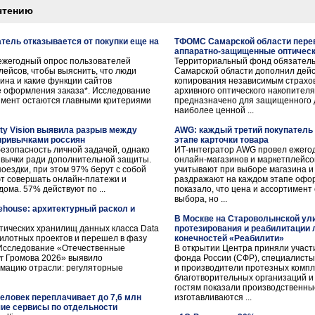
чтению
тель отказывается от покупки еще на
ТФОМС Самарской области перев
аппаратно-защищенные оптическ
ежегодный опрос пользователей
Территориальный фонд обязатель
лейсов, чтобы выяснить, что люди
Самарской области дополнил дей
ина и какие функции сайтов
копирования независимым страхо
е оформления заказа*. Исследование
архивного оптического накопите
тимент остаются главными критериями
предназначено для защищенного 
наиболее ценной ...
ity Vision выявила разрыв между
AWG: каждый третий покупатель 
 привычками россиян
этапе карточки товара
езопасность личной задачей, однако
ИТ-интегратор AWG провел ежего
ивычки ради дополнительной защиты.
онлайн-магазинов и маркетплейсов
оездки, при этом 97% берут с собой
учитывают при выборе магазина и
т совершать онлайн-платежи и
раздражают на каждом этапе офо
дома. 57% действуют по ...
показало, что цена и ассортимен
выбора, но ...
ehouse: архитектурный раскол и
В Москве на Староволынской ули
тических хранилищ данных класса Data
протезирования и реабилитации
илотных проектов и перешел в фазу
конечностей «Реабилити»
Исследование «Отечественные
В открытии Центра приняли участ
г Громова 2026» выявило
фонда России (СФР), специалисты
мацию отрасли: регуляторные
и производители протезных комп
благотворительных организаций и
гостям показали производственные
человек переплачивает до 7,6 млн
изготавливаются ...
чие сервисы по отдельности