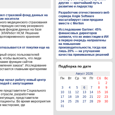
других — кратчайший путь к
развитию и лидерству
Разработчик отечественного веб-
ел страховой фонд данных на
сервера Angie Software
ие носители
масштабирует свои продажи
ного медицинского страхования
вместе с Merlion
ствующую систему резервного
вым фондом данных на базе
Исследование Gartner: 45%
ля ЭЛАРобот НСМ. Решение
финансовых директоров
долговременного хранения
заявили, что их инвестиции в ИИ
в первую очередь направлены
на повышение
отказывается от покупки еще на
производительности, тогда как
лишь 20% — на улучшение
дный опрос пользователей
качества принимаемых решений
, чтобы выяснить, что люди
 какие функции сайтов
рмления заказа*. Исследование
Подборка по дате
т остаются главными критериями
Август 2026
Пн
Вт
Ср
Чт
Пт
Сб
Вс
це начал работу новый центр
1
2
 людей с ампутациями
3
4
5
6
7
8
9
ие представители Социального
10
11
12
13
14
15
16
 отрасли, разработчики
17
18
19
20
21
22
23
лектующих, представители
 пациенты. Во время мероприятия
24
25
26
27
28
29
30
 мастерские, где
31