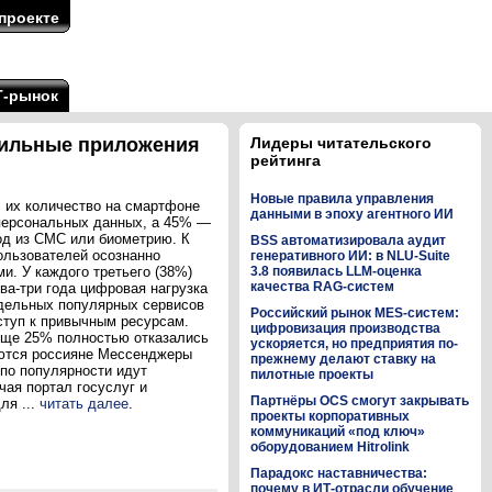
проекте
Т-рынок
обильные приложения
Лидеры читательского
рейтинга
Новые правила управления
 их количество на смартфоне
данными в эпоху агентного ИИ
 персональных данных, а 45% —
од из СМС или биометрию. К
BSS автоматизировала аудит
ользователей осознанно
генеративного ИИ: в NLU-Suite
и. У каждого третьего (38%)
3.8 появилась LLM-оценка
качества RAG-систем
два-три года цифровая нагрузка
тдельных популярных сервисов
Российский рынок MES-систем:
ступ к привычным ресурсам.
цифровизация производства
Еще 25% полностью отказались
ускоряется, но предприятия по-
уются россияне Мессенджеры
прежнему делают ставку на
по популярности идут
пилотные проекты
чая портал госуслуг и
Партнёры OCS смогут закрывать
ля ...
читать далее
.
проекты корпоративных
коммуникаций «под ключ»
оборудованием Hitrolink
Парадокс наставничества:
почему в ИТ-отрасли обучение