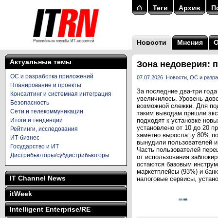
Теги
Архив
П
Новости
Мнения
Актуальные темы
Зона недоверия: 
ОС и разработка приложений
07.07.2026
Новости
,
ОС и разра
Планирование и проекты
За последние два-три год
Консалтинг и системная интеграция
увеличилось. Уровень дов
Безопасность
возможной слежки. Для по
Сети и телекоммуникации
таким выводам пришли экс
Итоги и тенденции
подходят к установке нов
установлено от 10 до 20 п
Рейтинги, исследования
заметно выросла: у 80% п
ИТ-бизнес
вынудили пользователей и
Государство и ИТ
Часть пользователей пере
Дистрибьюторы/субдистрибьюторы
от использования заблоки
остаются базовым инструм
маркетплейсы (93%) и бан
IT Channel News
налоговые сервисы, устан
itWeek
Intelligent Enterprise/RE