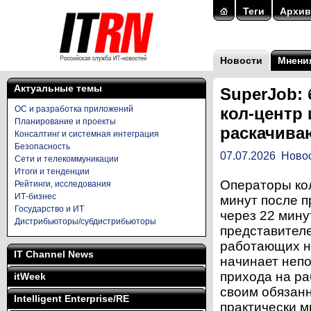
Теги
Архив
Новости
Мнени
Актуальные темы
SuperJob: 
ОС и разработка приложений
кол-центр 
Планирование и проекты
раскачива
Консалтинг и системная интеграция
Безопасность
07.07.2026
Ново
Сети и телекоммуникации
Итоги и тенденции
Операторы кол
Рейтинги, исследования
ИТ-бизнес
минут после 
Государство и ИТ
через 22 мину
Дистрибьюторы/субдистрибьюторы
представителе
работающих н
IT Channel News
начинает непо
прихода на р
itWeek
своим обязанн
Intelligent Enterprise/RE
практически м