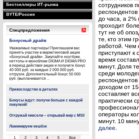
Бестселлеры ИТ-рынка
сотрудников п
респондентов 
BYTE/Россия
до часа, а 2%
проходит боле
Спецпредложения
тут не об опо
те, кто этим г
Бонусный драйв
работой. Чем 
Уважаемые партнеры! Приглашаем вас
приступают к 
принять участие в маркетинговой акции
«Бонусный драйв». Закупайте ноутбуки,
время составл
неттопы и моноблоки DIGMA И DIGMA PRO
в период действия акции и получите бонус
минут. Доля т
40 000 руб. за каждые 2 000 000 руб.
среди молоде
отгрузок. Дополнительный бонус 50 000
руб. (выплачивается ...
респондентов
доходом от 15
Превосходство в деталях
составляет вс
практически с
Бонусы ждут: получи больше с каждой
покупкой!
профессионал
операторы кол
Отгружай пиксели – открывай мир с MSI!
минут. 10 мин
Ламинируем кешбэк
далее
.
1
2
3
4
5
Все