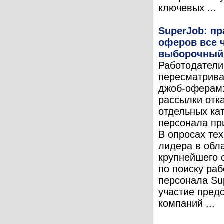
ключевых ...
SuperJob: пр
оферов все 
выборочный 
Работодатели
пересматрива
джоб-оферам:
рассылки отк
отдельных ка
персонала пр
В опросах тех
лидера в обл
крупнейшего 
по поиску ра
персонала Su
участие пред
компаний ...