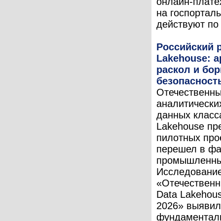
онлайн-плате
на госпортал
действуют по 
Российский 
Lakehouse: 
раскол и бор
безопасност
Отечественны
аналитически
данных класс
Lakehouse пр
пилотных про
перешел в фа
промышленны
Исследовани
«Отечествен
Data Lakehou
2026» выяви
фундаментал