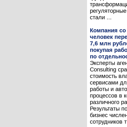
трансформаци
регуляторные
стали ...
Компания со
человек пер
7,6 млн рубл
покупая раб
по отдельно
Эксперты аген
Consulting ср
стоимость вл
сервисами дл
работы и авт
процессов в 
различного р
Результаты по
бизнес числе
сотрудников т