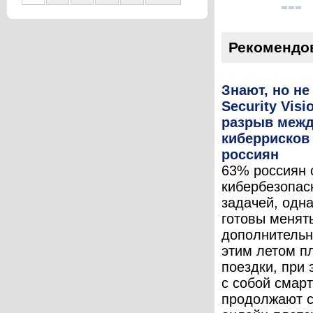
Рекомендо
Знают, но не
Security Vis
разрыв межд
киберрисков
россиян
63% россиян 
кибербезопас
задачей, одн
готовы менят
дополнительн
этим летом п
поездки, при
с собой смар
продолжают 