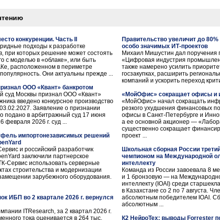
чтению
есто конкуренции. Часть II
Правительство увеличит до 80%
бридные подходы к разработке
особо значимых ИТ-проектов
, при которых решение может состоять
Михаил Мишустин дал поручения п
о с моделью в «облаке», или быть
«Цифровая индустрия промышленн
АКе, расположенном в периметре
также намерено усилить приорит
популярность. Они актуальны прежде ...
госзакупках, расширить региональ
компаний и ускорить переход крит
ризнал ООО «Квант» банкротом
ный суд Москвы признал ООО «Квант»
«МойОфис» сокращает офисы и 
жника введено конкурсное производство
«МойОфис» начал сокращать инфр
03.02.2027. Заявление о признании
резкого ухудшения финансовых по
о подано в арбитражный суд 17 июня
офисы в Санкт-Петербурге и Инно
 февраля 2026 г. суд ...
а ее основной акционер — «Лабор
существенно сокращает финансир
ртфель импортонезависимых решений
проект ...
penYard
ервис и российский разработчик
Школьная сборная России трети
penYard заключили партнерское
чемпионом на Международной о
ТК-Сервис использовать серверные
интеллекту
ктах строительства и модернизации
Команда из России завоевала 8 м
озамещении зарубежного оборудования.
и 1 бронзовую — на Международн
интеллекту (IOAI) среди старшекл
в Казахстане со 2 по 7 августа. Ч
ок ИБП во 2 квартале 2026 г. вернулся
абсолютным победителем IOAI. Сб
абсолютным ...
пании ITResearch, за 2 квартал 2026 г.
енного тока оценивается в 264 тыс.
К2 НейроТех: выводы Forrester п