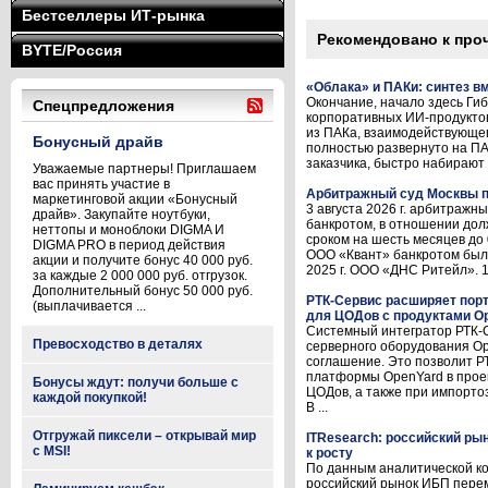
Бестселлеры ИТ-рынка
Рекомендовано к про
BYTE/Россия
«Облака» и ПАКи: синтез вм
Окончание, начало здесь Ги
Спецпредложения
корпоративных ИИ-продуктов
из ПАКа, взаимодействующег
Бонусный драйв
полностью развернуто на П
заказчика, быстро набирают 
Уважаемые партнеры! Приглашаем
вас принять участие в
Арбитражный суд Москвы п
маркетинговой акции «Бонусный
3 августа 2026 г. арбитраж
драйв». Закупайте ноутбуки,
банкротом, в отношении дол
неттопы и моноблоки DIGMA И
сроком на шесть месяцев до 
DIGMA PRO в период действия
ООО «Квант» банкротом был
акции и получите бонус 40 000 руб.
2025 г. ООО «ДНС Ритейл». 16
за каждые 2 000 000 руб. отгрузок.
Дополнительный бонус 50 000 руб.
РТК-Сервис расширяет по
(выплачивается ...
для ЦОДов с продуктами O
Системный интегратор РТК-С
Превосходство в деталях
серверного оборудования O
соглашение. Это позволит Р
платформы OpenYard в прое
Бонусы ждут: получи больше с
ЦОДов, а также при импорт
каждой покупкой!
В ...
Отгружай пиксели – открывай мир
ITResearch: российский рын
с MSI!
к росту
По данным аналитической ком
российский рынок ИБП перем