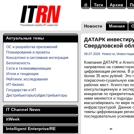
Теги
Архив
П
Новости
Мнения
Актуальные темы
ДАТАРК инвестиру
Свердловской обл
ОС и разработка приложений
Планирование и проекты
08.07.2026
Новости
,
Инвестиции
Консалтинг и системная интеграция
Компания ДАТАРК и Агентс
Безопасность
направлено на совместную
Сети и телекоммуникации
цифровизации региона. В 
Итоги и тенденции
более 35 млн рублей. Это 
Рейтинги, исследования
покрасочно-сушильную кам
ИТ-бизнес
рабочих мест. Агентство 
консультационную и экспер
Государство и ИТ
инициатив по приоритетны
Дистрибьюторы/субдистрибьюторы
ними меняются и подходы 
масштабировать по мере п
инфраструктурой. Данное 
IT Channel News
темпы цифровизации регио
последовательно усиливает
itWeek
Intelligent Enterprise/RE