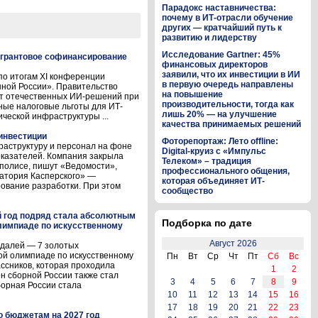
Парадокс наставничества:
почему в ИТ-отрасли обучение
других — кратчайший путь к
развитию и лидерству
Исследование Gartner: 45%
 грантовое софинансирование
финансовых директоров
заявили, что их инвестиции в ИИ
о итогам XI конференции
в первую очередь направлены
ой России». Правительство
на повышение
ет отечественных ИИ-решений при
производительности, тогда как
ные налоговые льготы для ИТ-
лишь 20% — на улучшение
ической инфраструктуры ...
качества принимаемых решений
инвестиции
Фоторепортаж: Лето offline:
аструктуру и персонал на фоне
Digital-круиз с «Импульс
казателей. Компания закрыла
Телеком» – традиция
полисе, пишут «Ведомости»,
профессионального общения,
атория Касперского» —
которая объединяет ИТ-
ование разработки. При этом
сообщество
й год подряд стала абсолютным
Подборка по дате
лимпиаде по искусственному
Август 2026
едалей — 7 золотых
ой олимпиаде по искусственному
Пн
Вт
Ср
Чт
Пт
Сб
Вс
ассников, которая проходила
1
2
лен сборной России также стал
3
4
5
6
7
8
9
орная России стала
10
11
12
13
14
15
16
17
18
19
20
21
22
23
о бюджетам на 2027 год