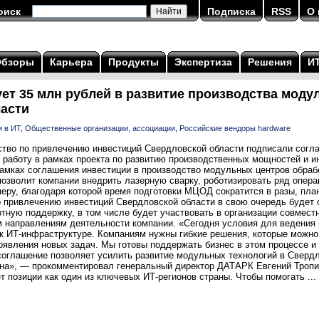
оиск
Подписка
RSS
О 
Обзоры
Карьера
Продукты
Экспертиза
Решения
И
ет 35 млн рублей в развитие производства мод
асти
 в ИТ
,
Общественные организации, ассоциации
,
Российские вендоры hardware
тво по привлечению инвестиций Свердловской области подписали согла
 работу в рамках проекта по развитию производственных мощностей и 
рамках соглашения инвестиции в производство модульных центров обра
позволит компании внедрить лазерную сварку, роботизировать ряд операц
еру, благодаря которой время подготовки МЦОД сократится в разы, пла
по привлечению инвестиций Свердловской области в свою очередь будет
тную поддержку, в том числе будет участвовать в организации совмест
м направлениям деятельности компании. «Сегодня условия для ведения 
к ИТ-инфраструктуре. Компаниям нужны гибкие решения, которые можно 
оявления новых задач. Мы готовы поддержать бизнес в этом процессе и
соглашение позволяет усилить развитие модульных технологий в Свердл
на», — прокомментировал генеральный директор ДАТАРК Евгений Тропи
 позиции как один из ключевых ИТ-регионов страны. Чтобы помогать ...