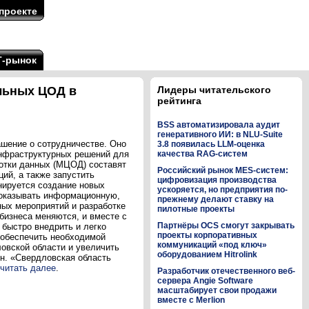
проекте
Т-рынок
ульных ЦОД в
Лидеры читательского
рейтинга
BSS автоматизировала аудит
генеративного ИИ: в NLU-Suite
шение о сотрудничестве. Оно
3.8 появилась LLM-оценка
инфраструктурных решений для
качества RAG-систем
ботки данных (МЦОД) составят
Российский рынок MES-систем:
ий, а также запустить
цифровизация производства
нируется создание новых
ускоряется, но предприятия по-
 оказывать информационную,
прежнему делают ставку на
ных мероприятий и разработке
пилотные проекты
бизнеса меняются, и вместе с
Партнёры OCS смогут закрывать
быстро внедрить и легко
проекты корпоративных
 обеспечить необходимой
коммуникаций «под ключ»
овской области и увеличить
оборудованием Hitrolink
н. «Свердловская область
читать далее
.
Разработчик отечественного веб-
сервера Angie Software
масштабирует свои продажи
вместе с Merlion