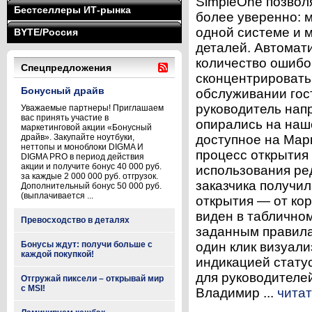
SimpleOne позвол
Бестселлеры ИТ-рынка
более уверенно: м
одной системе и м
BYTE/Россия
деталей. Автомати
количество ошибок
Спецпредложения
сконцентрировать
Бонусный драйв
обслуживании гос
руководитель напр
Уважаемые партнеры! Приглашаем
вас принять участие в
опирались на наш
маркетинговой акции «Бонусный
драйв». Закупайте ноутбуки,
доступное на Мар
неттопы и моноблоки DIGMA И
процесс открытия 
DIGMA PRO в период действия
акции и получите бонус 40 000 руб.
использования ре
за каждые 2 000 000 руб. отгрузок.
заказчика получи
Дополнительный бонус 50 000 руб.
(выплачивается ...
открытия — от ко
виден в табличном
Превосходство в деталях
заданным правила
Бонусы ждут: получи больше с
один клик визуали
каждой покупкой!
индикацией статус
для руководителе
Отгружай пиксели – открывай мир
с MSI!
Владимир ...
читат