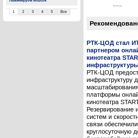
Ламинируем кешбэк
1
2
3
4
5
Все
Рекомендован
РТК-ЦОД стал И
партнером онла
кинотеатра STAR
инфраструктур
РТК-ЦОД предос
инфраструктуру 
масштабировани
платформы онлай
кинотеатра START
Резервирование 
систем и скорост
связи обеспечили
круглосуточную д