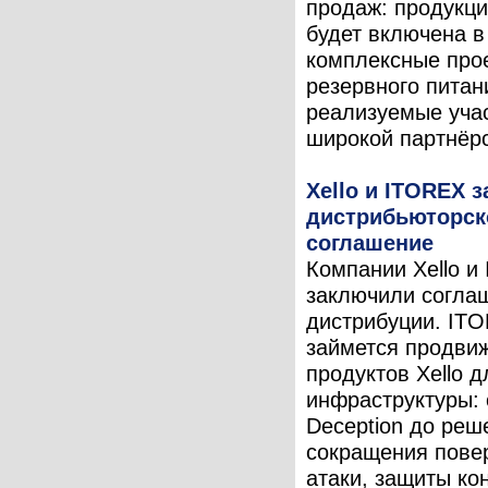
продаж: продукц
будет включена в
комплексные про
резервного питан
реализуемые уча
широкой партнёрс
Xello и ITOREX 
дистрибьюторск
соглашение
Компании Xello и
заключили согла
дистрибуции. IT
займется продви
продуктов Xello 
инфраструктуры: о
Deception до реш
сокращения пове
атаки, защиты ко