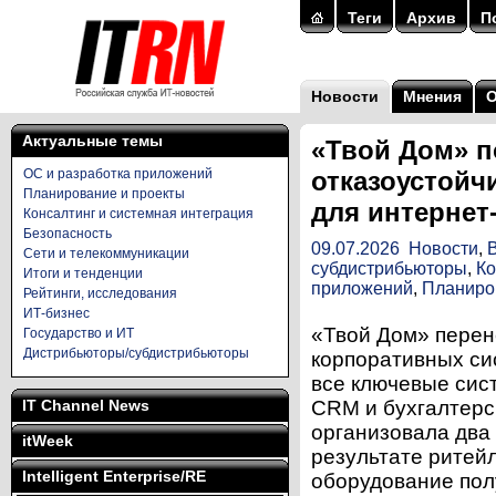
Теги
Архив
П
Новости
Мнения
Актуальные темы
«Твой Дом» п
ОС и разработка приложений
отказоустойч
Планирование и проекты
для интернет
Консалтинг и системная интеграция
Безопасность
09.07.2026
Новости
,
Сети и телекоммуникации
субдистрибьюторы
,
Ко
Итоги и тенденции
приложений
,
Планиро
Рейтинги, исследования
ИТ-бизнес
«Твой Дом» перен
Государство и ИТ
Дистрибьюторы/субдистрибьюторы
корпоративных си
все ключевые сис
IT Channel News
CRM и бухгалтерс
организовала два 
itWeek
результате ритей
Intelligent Enterprise/RE
оборудование пол