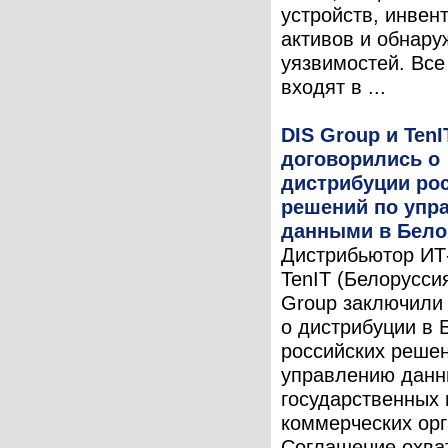
устройств, инвен
активов и обнару
уязвимостей. Вс
входят в ...
DIS Group и TenI
договорились о
дистрибуции ро
решений по упр
данными в Бело
Дистрибьютор ИТ
TenIT (Белоруссия
Group заключили
о дистрибуции в 
российских реше
управлению дан
государственных 
коммерческих орг
Соглашение охва