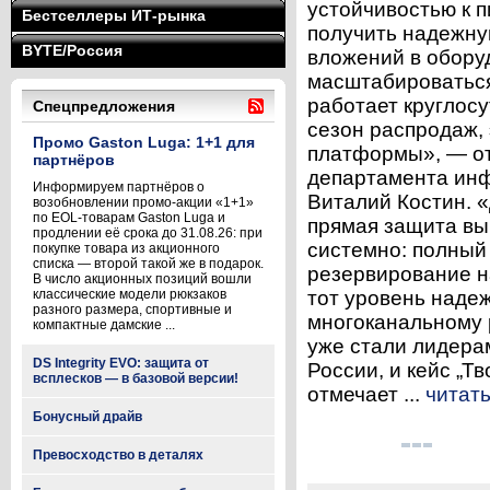
устойчивостью к п
Бестселлеры ИТ-рынка
получить надежну
BYTE/Россия
вложений в обору
масштабироваться
работает круглосу
Спецпредложения
сезон распродаж, 
Промо Gaston Luga: 1+1 для
платформы», — от
партнёров
департамента ин
Информируем партнёров о
Виталий Костин. 
возобновлении промо-акции «1+1»
по EOL-товарам Gaston Luga и
прямая защита выр
продлении её срока до 31.08.26: при
системно: полный
покупке товара из акционного
списка — второй такой же в подарок.
резервирование н
В число акционных позиций вошли
классические модели рюкзаков
тот уровень наде
разного размера, спортивные и
многоканальному 
компактные дамские ...
уже стали лидера
DS Integrity EVO: защита от
России, и кейс „Т
всплесков — в базовой версии!
отмечает ...
читат
Бонусный драйв
Превосходство в деталях