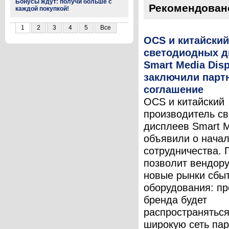
Бонусы ждут: получи больше с
Рекомендован
каждой покупкой!
1
2
3
4
5
Все
OCS и китайский
светодиодных д
Smart Media Disp
заключили парт
соглашение
OCS и китайский
производитель с
дисплеев Smart M
объявили о нача
сотрудничества. 
позволит вендору
новые рынки сбыт
оборудования: пр
бренда будет
распространяться
широкую сеть па