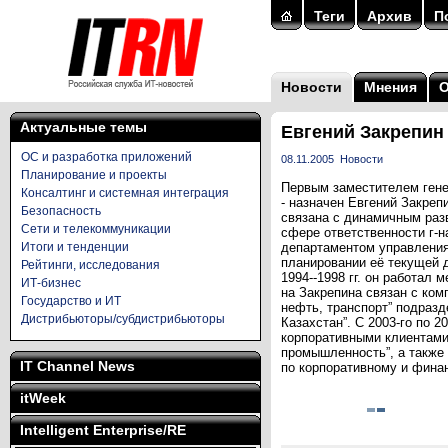
Теги
Архив
П
Новости
Мнения
Актуальные темы
Евгений Закрепин
ОС и разработка приложений
08.11.2005
Новости
Планирование и проекты
Первым заместителем генер
Консалтинг и системная интеграция
- назначен Евгений Закреп
Безопасность
связана с динамичным раз
Сети и телекоммуникации
сфере ответственности г-
Итоги и тенденции
департаментом управления 
планировании её текущей д
Рейтинги, исследования
1994--1998 гг. он работал
ИТ-бизнес
на Закрепина связан с комп
Государство и ИТ
нефть, транспорт” подразд
Дистрибьюторы/субдистрибьюторы
Казахстан”. С 2003-го по 
корпоративными клиентами 
промышленность”, а также
IT Channel News
по корпоративному и фина
itWeek
Intelligent Enterprise/RE