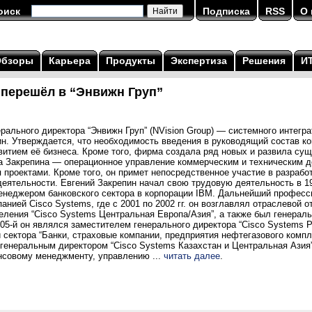
оиск
Подписка
RSS
О 
Обзоры
Карьера
Продукты
Экспертиза
Решения
И
 перешёл в “Энвижн Груп”
ального директора “Энвижн Груп” (NVision Group) — системного интегра
ин. Утверждается, что необходимость введения в руководящий состав к
витием её бизнеса. Кроме того, фирма создала ряд новых и развила су
на Закрепина — операционное управление коммерческим и техническим д
проектами. Кроме того, он примет непосредственное участие в разработ
еятельности. Евгений Закрепин начал свою трудовую деятельность в 198
 менеджером банковского сектора в корпорации IBM. Дальнейший професс
анией Cisco Systems, где с 2001 по 2002 гг. он возглавлял отраслевой 
еления “Cisco Systems Центральная Европа/Азия”, а также был генерал
2005-й он являлся заместителем генерального директора “Cisco Systems Р
сектора “Банки, страховые компании, предприятия нефтегазового компле
 генеральным директором “Cisco Systems Казахстан и Центральная Азия
нсовому менеджменту, управлению ...
читать далее
.