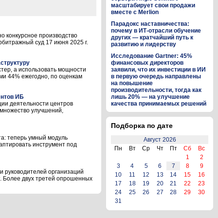
масштабирует свои продажи
вместе с Merlion
Парадокс наставничества:
почему в ИТ-отрасли обучение
но конкурсное производство
других — кратчайший путь к
рбитражный суд 17 июня 2025 г.
развитию и лидерству
Исследование Gartner: 45%
аструктуру
финансовых директоров
стер, а использовать мощности
заявили, что их инвестиции в ИИ
ами 44% ежегодно, по оценкам
в первую очередь направлены
на повышение
производительности, тогда как
ентов ИБ
лишь 20% — на улучшение
ции деятельности центров
качества принимаемых решений
 множество улучшений,
Подборка по дате
а: теперь умный модуль
Август 2026
аптировать инструмент под
Пн
Вт
Ср
Чт
Пт
Сб
Вс
1
2
3
4
5
6
7
8
9
 и руководителей организаций
10
11
12
13
14
15
16
т. Более двух третей опрошенных
17
18
19
20
21
22
23
24
25
26
27
28
29
30
31