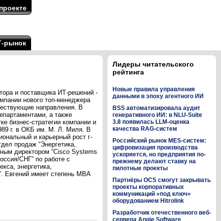
проекте
Т-рынок
Лидеры читательского
рейтинга
Новые правила управления
тора и поставщика ИТ-решений -
данными в эпоху агентного ИИ
омпании нового топ-менеджера
ществующие направления. В
BSS автоматизировала аудит
епартаментами, а также
генеративного ИИ: в NLU-Suite
ке бизнес-стратегии компании и
3.8 появилась LLM-оценка
качества RAG-систем
9 г. в ОКБ им. М. Л. Миля. В
иональный и карьерный рост г-
Российский рынок MES-систем:
отдел продаж “Энергетика,
цифровизация производства
ьным директором “Cisco Systems
ускоряется, но предприятия по-
оссия/СНГ” по работе с
прежнему делают ставку на
кса, энергетика,
пилотные проекты
”. Евгений имеет степень MBA
Партнёры OCS смогут закрывать
проекты корпоративных
коммуникаций «под ключ»
оборудованием Hitrolink
Разработчик отечественного веб-
сервера Angie Software