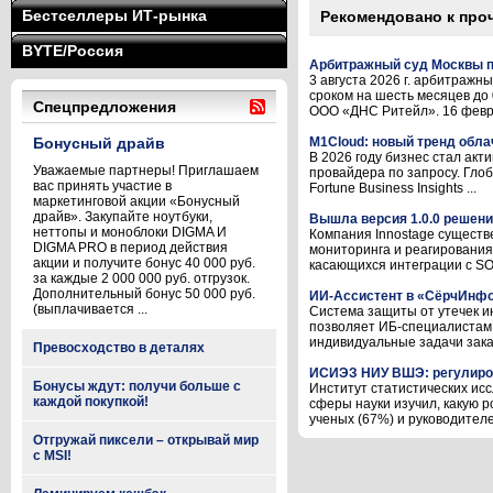
Бестселлеры ИТ-рынка
Рекомендовано к про
BYTE/Россия
Арбитражный суд Москвы п
3 августа 2026 г. арбитраж
сроком на шесть месяцев до
Спецпредложения
ООО «ДНС Ритейл». 16 феврал
Бонусный драйв
M1Cloud: новый тренд обла
В 2026 году бизнес стал акт
Уважаемые партнеры! Приглашаем
провайдера по запросу. Глоб
вас принять участие в
Fortune Business Insights ...
маркетинговой акции «Бонусный
драйв». Закупайте ноутбуки,
Вышла версия 1.0.0 решени
неттопы и моноблоки DIGMA И
Компания Innostage существ
DIGMA PRO в период действия
мониторинга и реагирования
акции и получите бонус 40 000 руб.
касающихся интеграции с SOA
за каждые 2 000 000 руб. отгрузок.
Дополнительный бонус 50 000 руб.
ИИ-Ассистент в «СёрчИнф
(выплачивается ...
Система защиты от утечек 
позволяет ИБ-специалистам 
индивидуальные задачи заказ
Превосходство в деталях
ИСИЭЗ НИУ ВШЭ: регулиров
Бонусы ждут: получи больше с
Институт статистических ис
каждой покупкой!
сферы науки изучил, какую 
ученых (67%) и руководителе
Отгружай пиксели – открывай мир
с MSI!