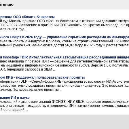
чтению
ризнал ООО «Квант» банкротом
ный суд Москвы признал ООО «Квант» банкротом, в отношении должника введе
 03.02.2027. Заявление о признании ООО «Квант» банкротом было подано в а
я 2026 г. суд ...
чного FinOps в 2026 году — управление скрытыми расходами на ИИ-инфр
ивнее выносить ИИ-нагрузки в облако, чтобы не строить собственный GPU-кла
альный рынок GPU-as-a-Service достиг $6,07 млрд в 2025 году и растет темп
я Innostage TDIR Интеллектуальная автоматизация расследования инцид
енно обновила Innostage TDIR — решение для интеллектуальной автоматиза
 на инциденты информационной безопасности (SOC). Версия 1.0.0 получила
R, генерации запросов в SIEM ...
орм КИБ» поддержал пользовательские промпты
информации (DLP) «СёрчИнформ КИБ» расширила возможности ИИ-Ассистент
самостоятельно создавать промпты для поиска инцидентов. Это поможет ад
чиков. Пользовательские промпты ...
ание ИИ в науке
следований и экономики знаний (ИСИЭЗ) НИУ ВШЭ на основе опросов ученых
роль они отводят государству в поддержке ИИ и какую именно помощь ожидаю
й организаций ...